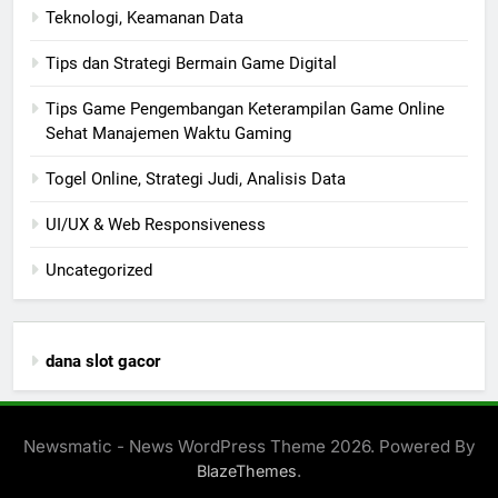
Teknologi, Keamanan Data
Tips dan Strategi Bermain Game Digital
Tips Game Pengembangan Keterampilan Game Online
Sehat Manajemen Waktu Gaming
Togel Online, Strategi Judi, Analisis Data
UI/UX & Web Responsiveness
Uncategorized
dana slot gacor
Newsmatic - News WordPress Theme 2026. Powered By
.
BlazeThemes