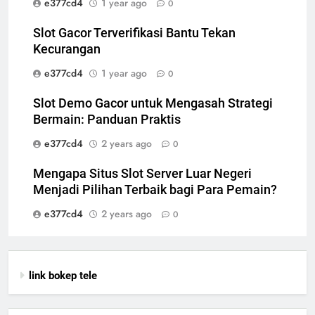
e377cd4
1 year ago
0
Slot Gacor Terverifikasi Bantu Tekan
Kecurangan
e377cd4
1 year ago
0
Slot Demo Gacor untuk Mengasah Strategi
Bermain: Panduan Praktis
e377cd4
2 years ago
0
Mengapa Situs Slot Server Luar Negeri
Menjadi Pilihan Terbaik bagi Para Pemain?
e377cd4
2 years ago
0
link bokep tele