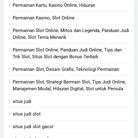
Permainan Kartu, Kasino Online, Hiburan
Permainan Kasino, Slot Online
Permainan Slot Online, Mitos dan Legenda, Panduan Judi
Online, Slot Tema Menarik
Permainan Slot Online, Panduan Judi Online, Tips dan
Trik Slot, Situs Slot dengan Bonus Terbaik
Permainan Slot, Desain Grafis, Teknologi Permainan
Permainan Slot, Strategi Bermain Slot, Tips Judi Online,
Manajemen Modal, Hiburan Digital, Slot untuk Pemula
situs judi
situs judi slot
situs judi slot gacor