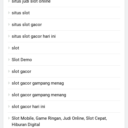
situs judi slot online
situs slot
situs slot gacor
situs slot gacor hari ini
slot
Slot Demo
slot gacor
slot gacor gampang menag
slot gacor gampang menang
slot gacor hari ini
Slot Mobile, Game Ringan, Judi Online, Slot Cepat,
Hiburan Digital