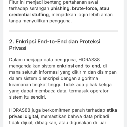
Fitur ini menjadi benteng pertahanan awal
terhadap serangan
phishing, brute-force, atau
credential stuffing
, menjadikan login lebih aman
tanpa menyulitkan pengguna.
2. Enkripsi End-to-End dan Proteksi
Privasi
Dalam menjaga data pengguna, HORAS88
mengandalkan sistem
enkripsi end-to-end
, di
mana seluruh informasi yang dikirim dan disimpan
dalam sistem dienkripsi dengan algoritma
keamanan tingkat tinggi. Tidak ada pihak ketiga
yang dapat membaca data, termasuk operator
sistem itu sendiri.
HORAS88 juga berkomitmen penuh terhadap
etika
privasi digital
, memastikan bahwa data pribadi
tidak dijual, dibagikan, atau digunakan di luar