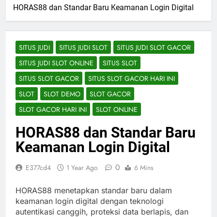
HORAS88 dan Standar Baru Keamanan Login Digital
SITUS JUDI
SITUS JUDI SLOT
SITUS JUDI SLOT GACOR
SITUS JUDI SLOT ONLINE
SITUS SLOT
SITUS SLOT GACOR
SITUS SLOT GACOR HARI INI
SLOT
SLOT DEMO
SLOT GACOR
SLOT GACOR HARI INI
SLOT ONLINE
HORAS88 dan Standar Baru
Keamanan Login Digital
0
E377cd4
1 Year Ago
6 Mins
HORAS88 menetapkan standar baru dalam
keamanan login digital dengan teknologi
autentikasi canggih, proteksi data berlapis, dan