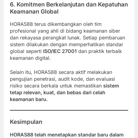
6. Komitmen Berkelanjutan dan Kepatuhan
Keamanan Global
HORAS88 terus dikembangkan oleh tim
profesional yang ahli di bidang keamanan siber
dan rekayasa perangkat lunak. Setiap pembaruan
sistem dilakukan dengan memperhatikan standar
global seperti
ISO/IEC 27001
dan praktik terbaik
keamanan digital.
Selain itu, HORAS88 secara aktif melakukan
pengujian penetrasi, audit kode, dan evaluasi
risiko secara berkala untuk memastikan
sistem
tetap relevan, kuat, dan bebas dari celah
keamanan baru.
Kesimpulan
HORAS88 telah menetapkan standar baru dalam