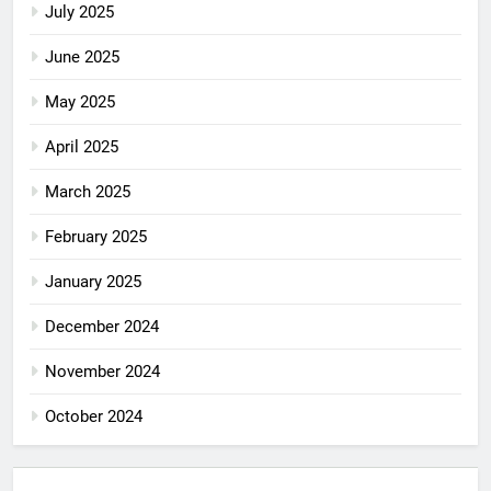
July 2025
June 2025
May 2025
April 2025
March 2025
February 2025
January 2025
December 2024
November 2024
October 2024