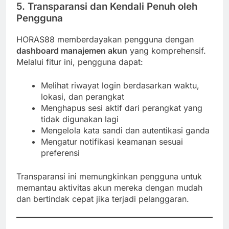
5. Transparansi dan Kendali Penuh oleh
Pengguna
HORAS88 memberdayakan pengguna dengan
dashboard manajemen akun
yang komprehensif.
Melalui fitur ini, pengguna dapat:
Melihat riwayat login berdasarkan waktu,
lokasi, dan perangkat
Menghapus sesi aktif dari perangkat yang
tidak digunakan lagi
Mengelola kata sandi dan autentikasi ganda
Mengatur notifikasi keamanan sesuai
preferensi
Transparansi ini memungkinkan pengguna untuk
memantau aktivitas akun mereka dengan mudah
dan bertindak cepat jika terjadi pelanggaran.