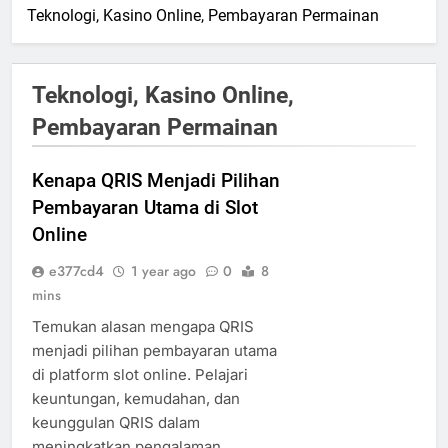
Teknologi, Kasino Online, Pembayaran Permainan
Teknologi, Kasino Online,
Pembayaran Permainan
Kenapa QRIS Menjadi Pilihan
Pembayaran Utama di Slot
Online
e377cd4
1 year ago
0
8
mins
Temukan alasan mengapa QRIS
menjadi pilihan pembayaran utama
di platform slot online. Pelajari
keuntungan, kemudahan, dan
keunggulan QRIS dalam
meningkatkan pengalaman