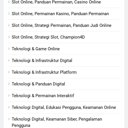
Slot Online, Panduan Permainan, Casino Online
Slot Online, Permainan Kasino, Panduan Permainan
Slot Online, Strategi Permainan, Panduan Judi Online
Slot Online, Strategi Slot, Champion4D
Teknologi & Game Online
Teknologi & Infrastruktur Digital
Teknologi & Infrastruktur Platform
Teknologi & Panduan Digital
Teknologi & Permainan Interaktif
Teknologi Digital, Edukasi Pengguna, Keamanan Online
Teknologi Digital, Keamanan Siber, Pengalaman
Pengguna