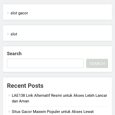
slot gacor
slot
Search
SEARCH
Recent Posts
LAE138 Link Alternatif Resmi untuk Akses Lebih Lancar
dan Aman
Situs Gacor Maxwin Populer untuk Akses Lewat