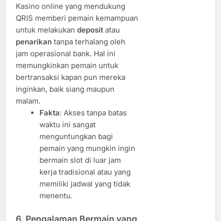
Kasino online yang mendukung
QRIS memberi pemain kemampuan
untuk melakukan
deposit
atau
penarikan
tanpa terhalang oleh
jam operasional bank. Hal ini
memungkinkan pemain untuk
bertransaksi kapan pun mereka
inginkan, baik siang maupun
malam.
Fakta
: Akses tanpa batas
waktu ini sangat
menguntungkan bagi
pemain yang mungkin ingin
bermain slot di luar jam
kerja tradisional atau yang
memiliki jadwal yang tidak
menentu.
6.
Pengalaman Bermain yang