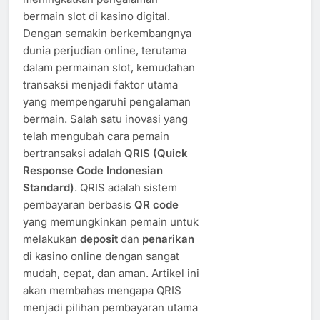
bermain slot di kasino digital.
Dengan semakin berkembangnya
dunia perjudian online, terutama
dalam permainan slot, kemudahan
transaksi menjadi faktor utama
yang mempengaruhi pengalaman
bermain. Salah satu inovasi yang
telah mengubah cara pemain
bertransaksi adalah
QRIS (Quick
Response Code Indonesian
Standard)
. QRIS adalah sistem
pembayaran berbasis
QR code
yang memungkinkan pemain untuk
melakukan
deposit
dan
penarikan
di kasino online dengan sangat
mudah, cepat, dan aman. Artikel ini
akan membahas mengapa QRIS
menjadi pilihan pembayaran utama