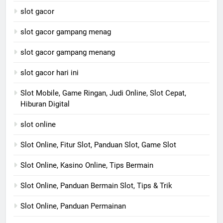
slot gacor
slot gacor gampang menag
slot gacor gampang menang
slot gacor hari ini
Slot Mobile, Game Ringan, Judi Online, Slot Cepat,
Hiburan Digital
slot online
Slot Online, Fitur Slot, Panduan Slot, Game Slot
Slot Online, Kasino Online, Tips Bermain
Slot Online, Panduan Bermain Slot, Tips & Trik
Slot Online, Panduan Permainan