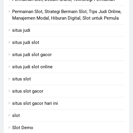
Permainan Slot, Strategi Bermain Slot, Tips Judi Online,
Manajemen Modal, Hiburan Digital, Slot untuk Pemula
situs judi
situs judi slot
situs judi slot gacor
situs judi slot online
situs slot
situs slot gacor
situs slot gacor hari ini
slot
Slot Demo