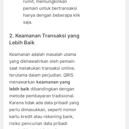
rumit, memungkinkan
pemain untuk bertransaksi
hanya dengan beberapa klik
saja.
2.
Keamanan Transaksi yang
Lebih Baik
Keamanan adalah masalah utama
yang dikhawatirkan oleh pemain
saat melakukan transaksi online,
terutama dalam perjudian. QRIS
menawarkan
keamanan yang
lebih baik
dibandingkan dengan
metode pembayaran tradisional.
Karena tidak ada data pribadi yang
perlu dimasukkan, seperti nomor
kartu kredit atau rekening bank,
risiko pencurian data pribadi