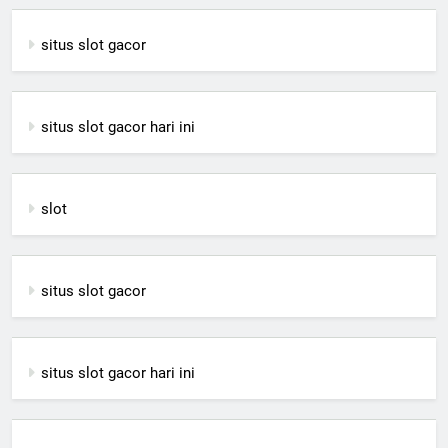
situs slot gacor
situs slot gacor hari ini
slot
situs slot gacor
situs slot gacor hari ini