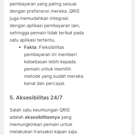
pembayaran yang paling sesuai
dengan preferensi mereka. QRIS
juga memudahkan integrasi
dengan aplikasi pembayaran lain,
sehingga pemain tidak terikat pada
satu aplikasi tertentu.
Fakta
: Fleksibilitas
pembayaran ini memberi
kebebasan lebih kepada
pemain untuk memilih
metode yang sudah mereka
kenal dan percayai.
5.
Aksesibilitas 24/7
Salah satu keuntungan QRIS
adalah
aksesibilitasnya
yang
memungkinkan pemain untuk
melakukan transaksi kapan saja.