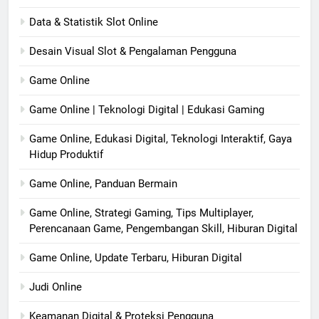
Data & Statistik Slot Online
Desain Visual Slot & Pengalaman Pengguna
Game Online
Game Online | Teknologi Digital | Edukasi Gaming
Game Online, Edukasi Digital, Teknologi Interaktif, Gaya
Hidup Produktif
Game Online, Panduan Bermain
Game Online, Strategi Gaming, Tips Multiplayer,
Perencanaan Game, Pengembangan Skill, Hiburan Digital
Game Online, Update Terbaru, Hiburan Digital
Judi Online
Keamanan Digital & Proteksi Pengguna