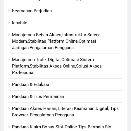
Keamanan Perjudian
lebah4d
Manajemen Beban Akses,Infrastruktur Server
Modern,Stabilitas Platform Online,Optimasi
Jaringan,Pengalaman Pengguna
Manajemen Trafik Digital,Optimasi Sistem
Platform,Stabilitas Akses Online,Solusi Akses
Profesional
Panduan & Edukasi
Panduan & Tips Permainan
Panduan Akses Harian, Literasi Keamanan Digital, Tips
Browser, Pengalaman Pengguna
Panduan Klaim Bonus Slot Online Tips Bermain Slot