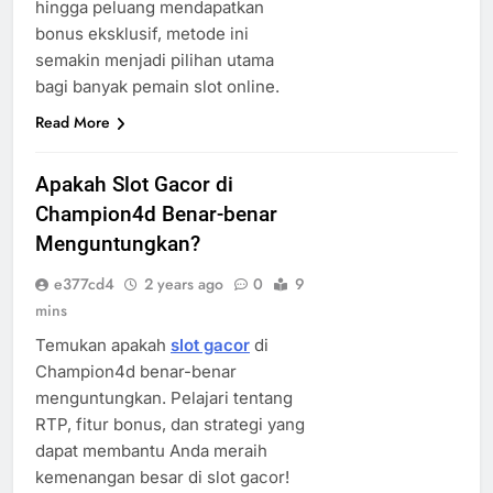
hingga peluang mendapatkan
bonus eksklusif, metode ini
semakin menjadi pilihan utama
bagi banyak pemain slot online.
Read More
Apakah Slot Gacor di
Champion4d Benar-benar
Menguntungkan?
e377cd4
2 years ago
0
9
mins
Temukan apakah
slot gacor
di
Champion4d benar-benar
menguntungkan. Pelajari tentang
RTP, fitur bonus, dan strategi yang
dapat membantu Anda meraih
kemenangan besar di slot gacor!