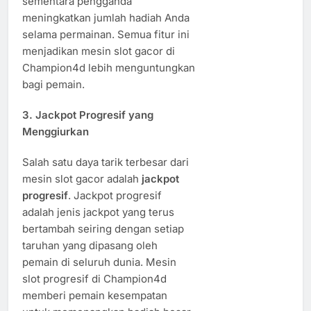
sementara pengganda
meningkatkan jumlah hadiah Anda
selama permainan. Semua fitur ini
menjadikan mesin slot gacor di
Champion4d lebih menguntungkan
bagi pemain.
3.
Jackpot Progresif yang
Menggiurkan
Salah satu daya tarik terbesar dari
mesin slot gacor adalah
jackpot
progresif
. Jackpot progresif
adalah jenis jackpot yang terus
bertambah seiring dengan setiap
taruhan yang dipasang oleh
pemain di seluruh dunia. Mesin
slot progresif di Champion4d
memberi pemain kesempatan