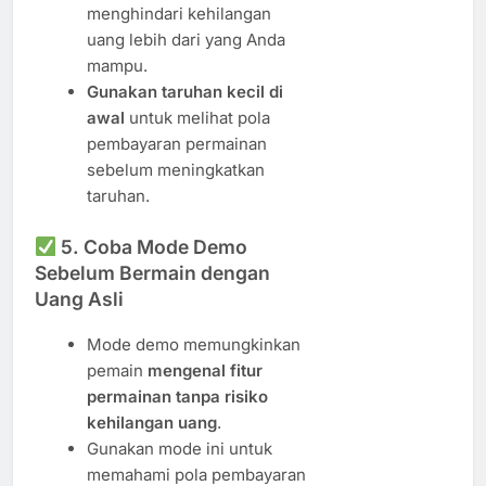
menghindari kehilangan
uang lebih dari yang Anda
mampu.
Gunakan taruhan kecil di
awal
untuk melihat pola
pembayaran permainan
sebelum meningkatkan
taruhan.
5. Coba Mode Demo
Sebelum Bermain dengan
Uang Asli
Mode demo memungkinkan
pemain
mengenal fitur
permainan tanpa risiko
kehilangan uang
.
Gunakan mode ini untuk
memahami pola pembayaran