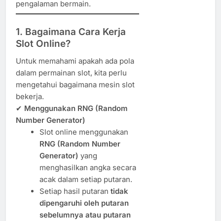
pengalaman bermain.
1. Bagaimana Cara Kerja
Slot Online?
Untuk memahami apakah ada pola
dalam permainan slot, kita perlu
mengetahui bagaimana mesin slot
bekerja.
✔
Menggunakan RNG (Random
Number Generator)
Slot online menggunakan
RNG (Random Number
Generator)
yang
menghasilkan angka secara
acak dalam setiap putaran.
Setiap hasil putaran
tidak
dipengaruhi oleh putaran
sebelumnya atau putaran