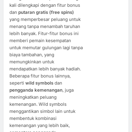
kali dilengkapi dengan fitur bonus
dan
putaran gratis (free spins)
yang memperbesar peluang untuk
menang tanpa menambah taruhan
lebih banyak. Fitur-fitur bonus ini
memberi pemain kesempatan
untuk memutar gulungan lagi tanpa
biaya tambahan, yang
memungkinkan untuk
mendapatkan lebih banyak hadiah.
Beberapa fitur bonus lainnya,
seperti
wild symbols
dan
pengganda kemenangan
, juga
meningkatkan peluang
kemenangan. Wild symbols
menggantikan simbol lain untuk
membentuk kombinasi
kemenangan yang lebih baik,