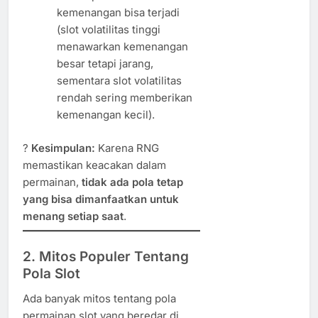
kemenangan bisa terjadi
(slot volatilitas tinggi
menawarkan kemenangan
besar tetapi jarang,
sementara slot volatilitas
rendah sering memberikan
kemenangan kecil).
?
Kesimpulan:
Karena RNG
memastikan keacakan dalam
permainan,
tidak ada pola tetap
yang bisa dimanfaatkan untuk
menang setiap saat
.
2. Mitos Populer Tentang
Pola Slot
Ada banyak mitos tentang pola
permainan slot yang beredar di