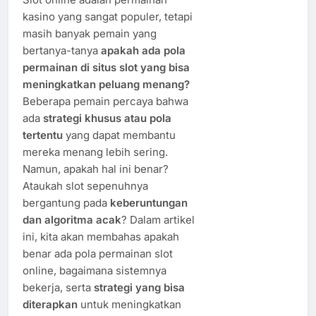
kasino yang sangat populer, tetapi
masih banyak pemain yang
bertanya-tanya
apakah ada pola
permainan di situs slot yang bisa
meningkatkan peluang menang?
Beberapa pemain percaya bahwa
ada
strategi khusus atau pola
tertentu
yang dapat membantu
mereka menang lebih sering.
Namun, apakah hal ini benar?
Ataukah slot sepenuhnya
bergantung pada
keberuntungan
dan algoritma acak
? Dalam artikel
ini, kita akan membahas apakah
benar ada pola permainan slot
online, bagaimana sistemnya
bekerja, serta
strategi yang bisa
diterapkan
untuk meningkatkan