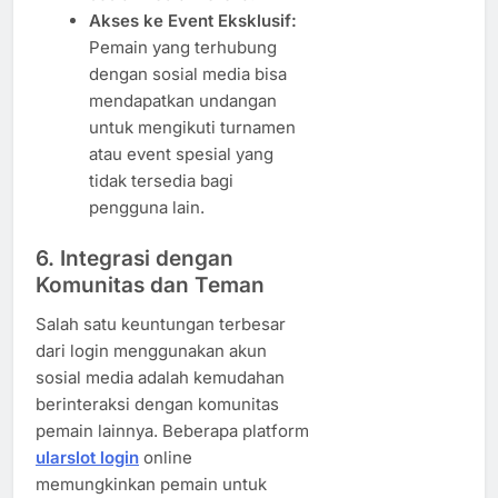
Akses ke Event Eksklusif:
Pemain yang terhubung
dengan sosial media bisa
mendapatkan undangan
untuk mengikuti turnamen
atau event spesial yang
tidak tersedia bagi
pengguna lain.
6. Integrasi dengan
Komunitas dan Teman
Salah satu keuntungan terbesar
dari login menggunakan akun
sosial media adalah kemudahan
berinteraksi dengan komunitas
pemain lainnya. Beberapa platform
ularslot login
online
memungkinkan pemain untuk