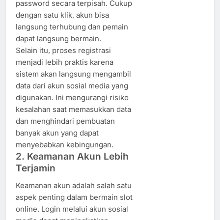
password secara terpisah. Cukup
dengan satu klik, akun bisa
langsung terhubung dan pemain
dapat langsung bermain.
Selain itu, proses registrasi
menjadi lebih praktis karena
sistem akan langsung mengambil
data dari akun sosial media yang
digunakan. Ini mengurangi risiko
kesalahan saat memasukkan data
dan menghindari pembuatan
banyak akun yang dapat
menyebabkan kebingungan.
2. Keamanan Akun Lebih
Terjamin
Keamanan akun adalah salah satu
aspek penting dalam bermain slot
online. Login melalui akun sosial