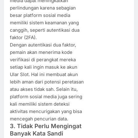
media dapat meningkatkan
perlindungan karena sebagian
besar platform sosial media
memiliki sistem keamanan yang
canggih, seperti autentikasi dua
faktor (2FA).
Dengan autentikasi dua faktor,
pemain akan menerima kode
verifikasi di perangkat mereka
setiap kali ingin masuk ke akun
Ular Slot. Hal ini membuat akun
lebih aman dari potensi peretasan
atau akses tidak sah. Selain itu,
platform sosial media juga sering
kali memiliki sistem deteksi
aktivitas mencurigakan yang bisa
mencegah pencurian data.
3. Tidak Perlu Mengingat
Banyak Kata Sandi