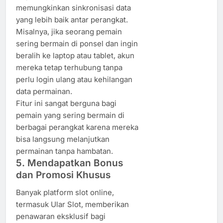
memungkinkan sinkronisasi data
yang lebih baik antar perangkat.
Misalnya, jika seorang pemain
sering bermain di ponsel dan ingin
beralih ke laptop atau tablet, akun
mereka tetap terhubung tanpa
perlu login ulang atau kehilangan
data permainan.
Fitur ini sangat berguna bagi
pemain yang sering bermain di
berbagai perangkat karena mereka
bisa langsung melanjutkan
permainan tanpa hambatan.
5. Mendapatkan Bonus
dan Promosi Khusus
Banyak platform slot online,
termasuk Ular Slot, memberikan
penawaran eksklusif bagi