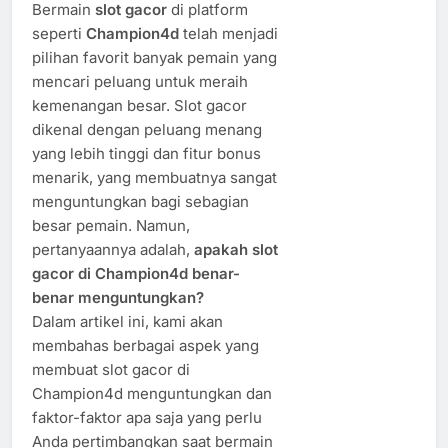
Bermain
slot gacor
di platform
seperti
Champion4d
telah menjadi
pilihan favorit banyak pemain yang
mencari peluang untuk meraih
kemenangan besar. Slot gacor
dikenal dengan peluang menang
yang lebih tinggi dan fitur bonus
menarik, yang membuatnya sangat
menguntungkan bagi sebagian
besar pemain. Namun,
pertanyaannya adalah,
apakah slot
gacor di Champion4d benar-
benar menguntungkan?
Dalam artikel ini, kami akan
membahas berbagai aspek yang
membuat slot gacor di
Champion4d menguntungkan dan
faktor-faktor apa saja yang perlu
Anda pertimbangkan saat bermain