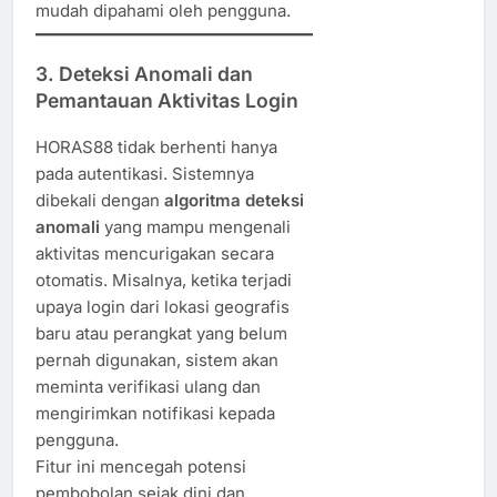
mudah dipahami oleh pengguna.
3. Deteksi Anomali dan
Pemantauan Aktivitas Login
HORAS88 tidak berhenti hanya
pada autentikasi. Sistemnya
dibekali dengan
algoritma deteksi
anomali
yang mampu mengenali
aktivitas mencurigakan secara
otomatis. Misalnya, ketika terjadi
upaya login dari lokasi geografis
baru atau perangkat yang belum
pernah digunakan, sistem akan
meminta verifikasi ulang dan
mengirimkan notifikasi kepada
pengguna.
Fitur ini mencegah potensi
pembobolan sejak dini dan