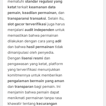
mematuhi
standar regulasi yang
ketat
terkait
keamanan data
pemain
,
keadilan permainan
, dan
transparansi transaksi
. Selain itu,
slot gacor terverifikasi
juga harus
menjalani
audit independen
untuk
memastikan bahwa permainan
dilakukan dengan cara yang
adil
dan bahwa
hasil permainan
tidak
dimanipulasi oleh penyedia.
Dengan
lisensi resmi
dan
pengawasan yang ketat, platform
yang terverifikasi menunjukkan
komitmennya untuk memberikan
pengalaman bermain yang aman
dan
transparan
bagi pemain. Ini
menjamin bahwa pemain dapat
menikmati permainan tanpa rasa
khawatir tentang
kecurangan