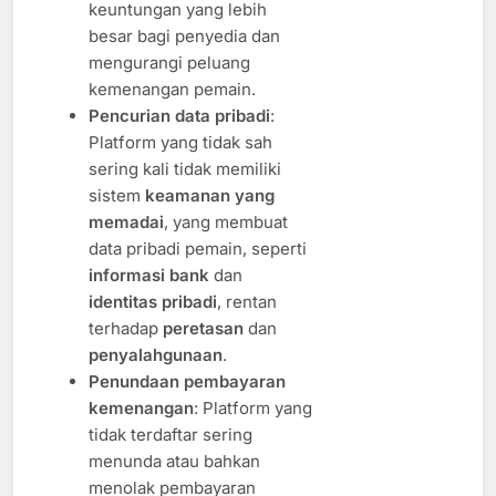
keuntungan yang lebih
besar bagi penyedia dan
mengurangi peluang
kemenangan pemain.
Pencurian data pribadi
:
Platform yang tidak sah
sering kali tidak memiliki
sistem
keamanan yang
memadai
, yang membuat
data pribadi pemain, seperti
informasi bank
dan
identitas pribadi
, rentan
terhadap
peretasan
dan
penyalahgunaan
.
Penundaan pembayaran
kemenangan
: Platform yang
tidak terdaftar sering
menunda atau bahkan
menolak pembayaran