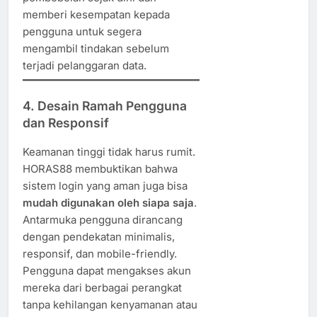
memberi kesempatan kepada
pengguna untuk segera
mengambil tindakan sebelum
terjadi pelanggaran data.
4. Desain Ramah Pengguna
dan Responsif
Keamanan tinggi tidak harus rumit.
HORAS88 membuktikan bahwa
sistem login yang aman juga bisa
mudah digunakan oleh siapa saja
.
Antarmuka pengguna dirancang
dengan pendekatan minimalis,
responsif, dan mobile-friendly.
Pengguna dapat mengakses akun
mereka dari berbagai perangkat
tanpa kehilangan kenyamanan atau