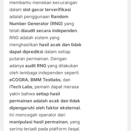
membantu menekan kecurangan
dalam
slot gacor terverifikasi
adalah penggunaan
Random
Number Generator (RNG)
yang
telah
diaudit secara independen
.
RNG adalah sistem yang
menghasilkan
hasil acak dan tidak
dapat diprediksi
dalam setiap
putaran permainan. Dengan
adanya
audit RNG
yang dilakukan
oleh lembaga independen seperti
eCOGRA
,
BMM Testlabs
, dan
iTech Labs
, pemain dapat merasa
yakin bahwa
setiap hasil
permainan adalah acak dan tidak
dipengaruhi oleh faktor eksternal
.
Ini mencegah operator dari
manipulasi hasil permainan
, yang
sering terjadi pada platform ilegal.