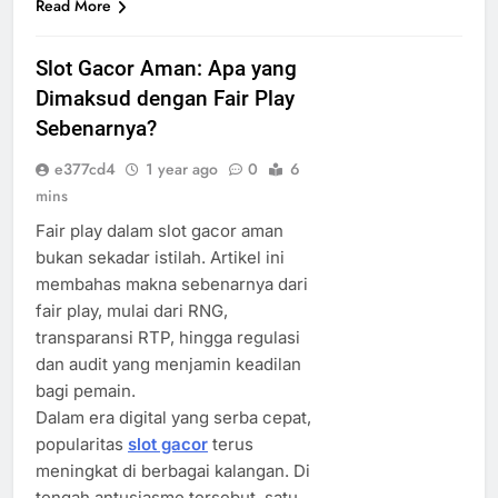
Read More
Slot Gacor Aman: Apa yang
Dimaksud dengan Fair Play
Sebenarnya?
e377cd4
1 year ago
0
6
mins
Fair play dalam slot gacor aman
bukan sekadar istilah. Artikel ini
membahas makna sebenarnya dari
fair play, mulai dari RNG,
transparansi RTP, hingga regulasi
dan audit yang menjamin keadilan
bagi pemain.
Dalam era digital yang serba cepat,
popularitas
slot gacor
terus
meningkat di berbagai kalangan. Di
tengah antusiasme tersebut, satu