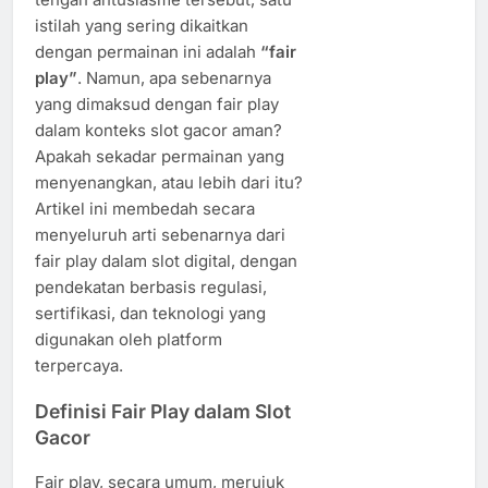
istilah yang sering dikaitkan
dengan permainan ini adalah
“fair
play”
. Namun, apa sebenarnya
yang dimaksud dengan fair play
dalam konteks slot gacor aman?
Apakah sekadar permainan yang
menyenangkan, atau lebih dari itu?
Artikel ini membedah secara
menyeluruh arti sebenarnya dari
fair play dalam slot digital, dengan
pendekatan berbasis regulasi,
sertifikasi, dan teknologi yang
digunakan oleh platform
terpercaya.
Definisi Fair Play dalam Slot
Gacor
Fair play, secara umum, merujuk