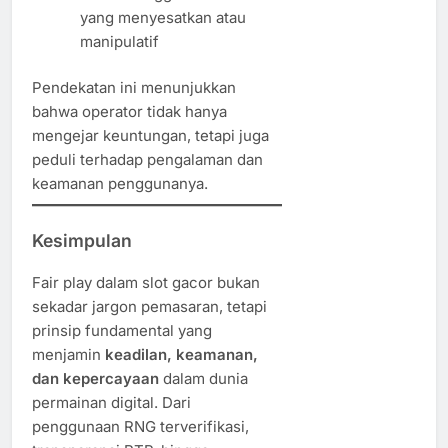
yang menyesatkan atau
manipulatif
Pendekatan ini menunjukkan
bahwa operator tidak hanya
mengejar keuntungan, tetapi juga
peduli terhadap pengalaman dan
keamanan penggunanya.
Kesimpulan
Fair play dalam slot gacor bukan
sekadar jargon pemasaran, tetapi
prinsip fundamental yang
menjamin
keadilan, keamanan,
dan kepercayaan
dalam dunia
permainan digital. Dari
penggunaan RNG terverifikasi,