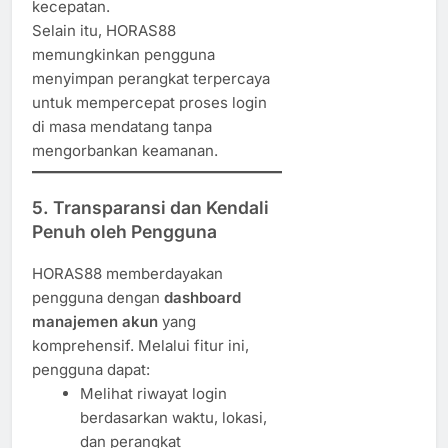
kecepatan.
Selain itu, HORAS88
memungkinkan pengguna
menyimpan perangkat terpercaya
untuk mempercepat proses login
di masa mendatang tanpa
mengorbankan keamanan.
5. Transparansi dan Kendali
Penuh oleh Pengguna
HORAS88 memberdayakan
pengguna dengan
dashboard
manajemen akun
yang
komprehensif. Melalui fitur ini,
pengguna dapat:
Melihat riwayat login
berdasarkan waktu, lokasi,
dan perangkat