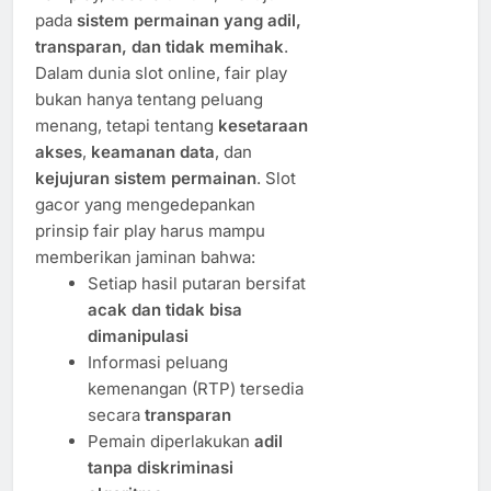
pada
sistem permainan yang adil,
transparan, dan tidak memihak
.
Dalam dunia slot online, fair play
bukan hanya tentang peluang
menang, tetapi tentang
kesetaraan
akses
,
keamanan data
, dan
kejujuran sistem permainan
. Slot
gacor yang mengedepankan
prinsip fair play harus mampu
memberikan jaminan bahwa:
Setiap hasil putaran bersifat
acak dan tidak bisa
dimanipulasi
Informasi peluang
kemenangan (RTP) tersedia
secara
transparan
Pemain diperlakukan
adil
tanpa diskriminasi