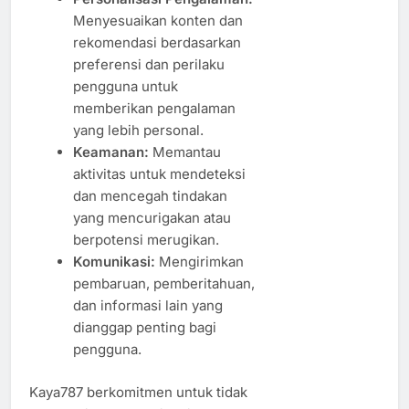
Menyesuaikan konten dan
rekomendasi berdasarkan
preferensi dan perilaku
pengguna untuk
memberikan pengalaman
yang lebih personal.
Keamanan:
Memantau
aktivitas untuk mendeteksi
dan mencegah tindakan
yang mencurigakan atau
berpotensi merugikan.
Komunikasi:
Mengirimkan
pembaruan, pemberitahuan,
dan informasi lain yang
dianggap penting bagi
pengguna.
Kaya787 berkomitmen untuk tidak