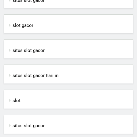
situs slot gacor
slot gacor
situs slot gacor
situs slot gacor hari ini
slot
situs slot gacor