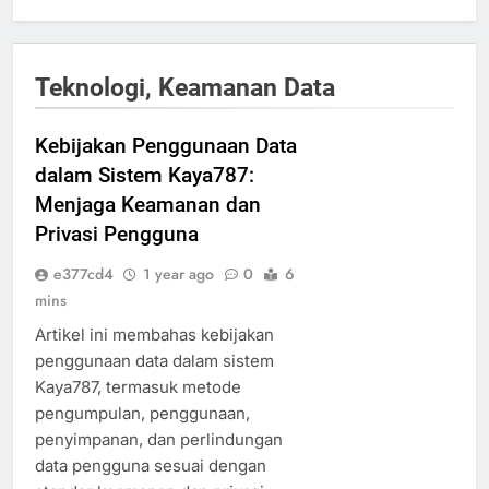
Teknologi, Keamanan Data
Kebijakan Penggunaan Data
dalam Sistem Kaya787:
Menjaga Keamanan dan
Privasi Pengguna
e377cd4
1 year ago
0
6
mins
Artikel ini membahas kebijakan
penggunaan data dalam sistem
Kaya787, termasuk metode
pengumpulan, penggunaan,
penyimpanan, dan perlindungan
data pengguna sesuai dengan