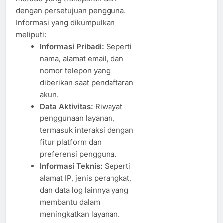
dengan persetujuan pengguna.
Informasi yang dikumpulkan
meliputi:
Informasi Pribadi:
Seperti
nama, alamat email, dan
nomor telepon yang
diberikan saat pendaftaran
akun.
Data Aktivitas:
Riwayat
penggunaan layanan,
termasuk interaksi dengan
fitur platform dan
preferensi pengguna.
Informasi Teknis:
Seperti
alamat IP, jenis perangkat,
dan data log lainnya yang
membantu dalam
meningkatkan layanan.