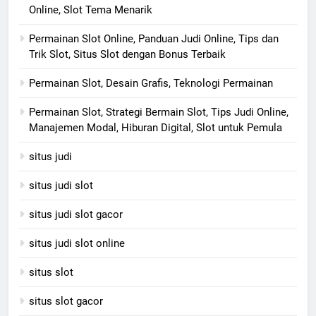
Online, Slot Tema Menarik
Permainan Slot Online, Panduan Judi Online, Tips dan
Trik Slot, Situs Slot dengan Bonus Terbaik
Permainan Slot, Desain Grafis, Teknologi Permainan
Permainan Slot, Strategi Bermain Slot, Tips Judi Online,
Manajemen Modal, Hiburan Digital, Slot untuk Pemula
situs judi
situs judi slot
situs judi slot gacor
situs judi slot online
situs slot
situs slot gacor