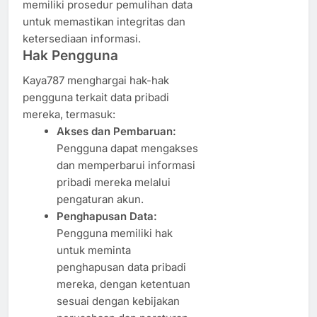
memiliki prosedur pemulihan data
untuk memastikan integritas dan
ketersediaan informasi.
Hak Pengguna
Kaya787 menghargai hak-hak
pengguna terkait data pribadi
mereka, termasuk:
Akses dan Pembaruan:
Pengguna dapat mengakses
dan memperbarui informasi
pribadi mereka melalui
pengaturan akun.
Penghapusan Data:
Pengguna memiliki hak
untuk meminta
penghapusan data pribadi
mereka, dengan ketentuan
sesuai dengan kebijakan