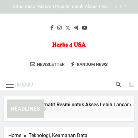
Situs Gacor Maxwin Populer untuk Akses Lewat
Skip
Smartphone yang Lebih Praktis dan Responsif
to
Bagaimana Media Teknologi Membantu
content
Penyebaran Informasi Secara Cepat
Cara Platform Tiara4D Mengelola Trafik Pengguna
untuk Menjaga Stabilitas Layanan
LAE138 Link Alternatif Resmi untuk Akses Lebih
Lancar dan Aman
Situs Gacor Maxwin Populer untuk Akses Lewat
Herbs 4 USA
Herbs 4 USA Menyediakan Produk
Smartphone yang Lebih Praktis dan Responsif
NEWSLETTER
RANDOM NEWS
Herbal Alami Yang Aman Dan Efektif
Bagaimana Media Teknologi Membantu
Penyebaran Informasi Secara Cepat
Untuk Mendukung Kesehatan Tubuh
Cara Platform Tiara4D Mengelola Trafik Pengguna
MENU
Anda.
untuk Menjaga Stabilitas Layanan
LAE138 Link Alternatif Resmi untuk Akses Lebih Lancar dan 
HEADLINES
3 Months Ago
Home
Teknologi, Keamanan Data