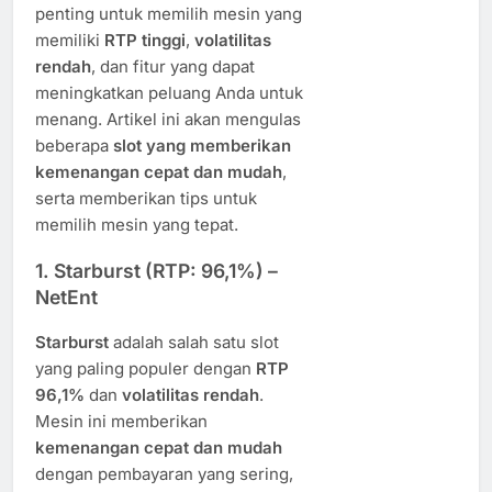
penting untuk memilih mesin yang
memiliki
RTP tinggi
,
volatilitas
rendah
, dan fitur yang dapat
meningkatkan peluang Anda untuk
menang. Artikel ini akan mengulas
beberapa
slot yang memberikan
kemenangan cepat dan mudah
,
serta memberikan tips untuk
memilih mesin yang tepat.
1.
Starburst (RTP: 96,1%) –
NetEnt
Starburst
adalah salah satu slot
yang paling populer dengan
RTP
96,1%
dan
volatilitas rendah
.
Mesin ini memberikan
kemenangan cepat dan mudah
dengan pembayaran yang sering,