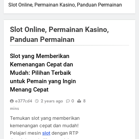
Slot Online, Permainan Kasino, Panduan Permainan
Slot Online, Permainan Kasino,
Panduan Permainan
Slot yang Memberikan
Kemenangan Cepat dan
Mudah: Pilihan Terbaik
untuk Pemain yang Ingin
Menang Cepat
e377cd4
2 years ago
0
8
mins
Temukan slot yang memberikan
kemenangan cepat dan mudah!
Pelajari mesin
slot
dengan RTP