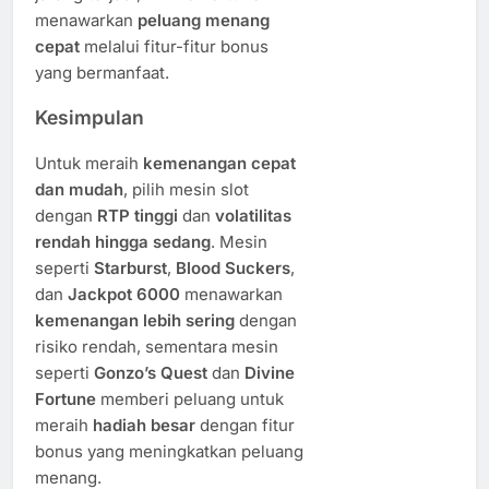
menawarkan
peluang menang
cepat
melalui fitur-fitur bonus
yang bermanfaat.
Kesimpulan
Untuk meraih
kemenangan cepat
dan mudah
, pilih mesin slot
dengan
RTP tinggi
dan
volatilitas
rendah hingga sedang
. Mesin
seperti
Starburst
,
Blood Suckers
,
dan
Jackpot 6000
menawarkan
kemenangan lebih sering
dengan
risiko rendah, sementara mesin
seperti
Gonzo’s Quest
dan
Divine
Fortune
memberi peluang untuk
meraih
hadiah besar
dengan fitur
bonus yang meningkatkan peluang
menang.