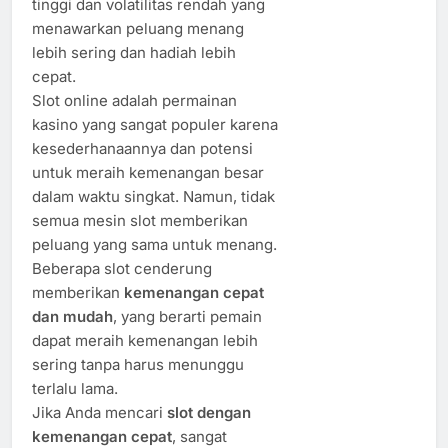
tinggi dan volatilitas rendah yang
menawarkan peluang menang
lebih sering dan hadiah lebih
cepat.
Slot online adalah permainan
kasino yang sangat populer karena
kesederhanaannya dan potensi
untuk meraih kemenangan besar
dalam waktu singkat. Namun, tidak
semua mesin slot memberikan
peluang yang sama untuk menang.
Beberapa slot cenderung
memberikan
kemenangan cepat
dan mudah
, yang berarti pemain
dapat meraih kemenangan lebih
sering tanpa harus menunggu
terlalu lama.
Jika Anda mencari
slot dengan
kemenangan cepat
, sangat