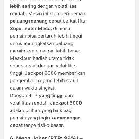
lebih sering
dengan
volatilitas
rendah
. Mesin ini memberi pemain
peluang menang cepat
berkat fitur
Supermeter Mode
, di mana
pemain bisa bertaruh lebih tinggi
untuk meningkatkan peluang
meraih kemenangan lebih besar.
Meskipun hadiah utama tidak
sebesar slot dengan volatilitas
tinggi,
Jackpot 6000
memberikan
pengembalian yang lebih stabil
dalam waktu singkat.
Dengan
RTP yang tinggi
dan
volatilitas rendah,
Jackpot 6000
adalah pilihan yang baik bagi
pemain yang ingin
kemenangan
cepat
tanpa risiko besar.
6.
Mega Joker (RTP: 99%) –