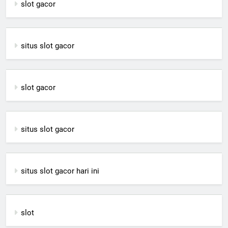
slot gacor
situs slot gacor
slot gacor
situs slot gacor
situs slot gacor hari ini
slot