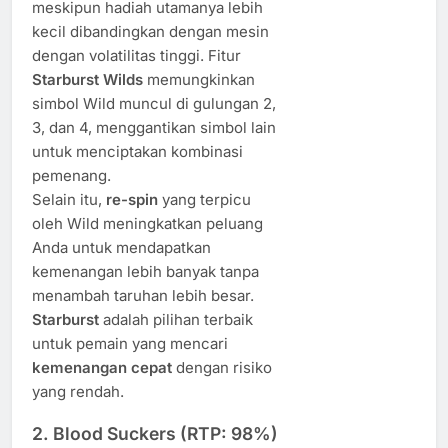
meskipun hadiah utamanya lebih
kecil dibandingkan dengan mesin
dengan volatilitas tinggi. Fitur
Starburst Wilds
memungkinkan
simbol Wild muncul di gulungan 2,
3, dan 4, menggantikan simbol lain
untuk menciptakan kombinasi
pemenang.
Selain itu,
re-spin
yang terpicu
oleh Wild meningkatkan peluang
Anda untuk mendapatkan
kemenangan lebih banyak tanpa
menambah taruhan lebih besar.
Starburst
adalah pilihan terbaik
untuk pemain yang mencari
kemenangan cepat
dengan risiko
yang rendah.
2.
Blood Suckers (RTP: 98%)