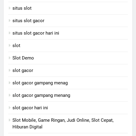
situs slot
situs slot gacor
situs slot gacor hari ini
slot
Slot Demo
slot gacor
slot gacor gampang menag
slot gacor gampang menang
slot gacor hari ini
Slot Mobile, Game Ringan, Judi Online, Slot Cepat,
Hiburan Digital