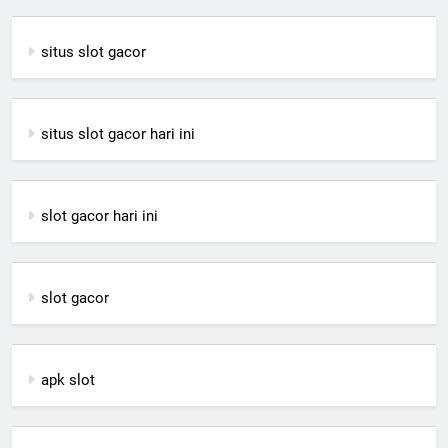
situs slot gacor
situs slot gacor hari ini
slot gacor hari ini
slot gacor
apk slot