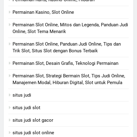
Permainan Kasino, Slot Online
Permainan Slot Online, Mitos dan Legenda, Panduan Judi
Online, Slot Tema Menarik
Permainan Slot Online, Panduan Judi Online, Tips dan
Trik Slot, Situs Slot dengan Bonus Terbaik
Permainan Slot, Desain Grafis, Teknologi Permainan
Permainan Slot, Strategi Bermain Slot, Tips Judi Online,
Manajemen Modal, Hiburan Digital, Slot untuk Pemula
situs judi
situs judi slot
situs judi slot gacor
situs judi slot online