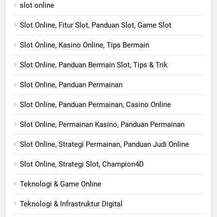
slot online
Slot Online, Fitur Slot, Panduan Slot, Game Slot
Slot Online, Kasino Online, Tips Bermain
Slot Online, Panduan Bermain Slot, Tips & Trik
Slot Online, Panduan Permainan
Slot Online, Panduan Permainan, Casino Online
Slot Online, Permainan Kasino, Panduan Permainan
Slot Online, Strategi Permainan, Panduan Judi Online
Slot Online, Strategi Slot, Champion4D
Teknologi & Game Online
Teknologi & Infrastruktur Digital