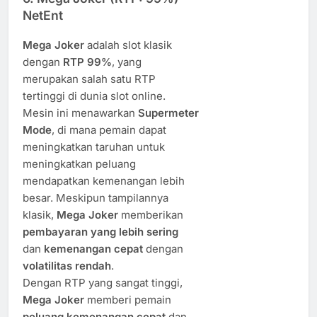
NetEnt
Mega Joker
adalah slot klasik
dengan
RTP 99%
, yang
merupakan salah satu RTP
tertinggi di dunia slot online.
Mesin ini menawarkan
Supermeter
Mode
, di mana pemain dapat
meningkatkan taruhan untuk
meningkatkan peluang
mendapatkan kemenangan lebih
besar. Meskipun tampilannya
klasik,
Mega Joker
memberikan
pembayaran yang lebih sering
dan
kemenangan cepat
dengan
volatilitas rendah
.
Dengan RTP yang sangat tinggi,
Mega Joker
memberi pemain
peluang kemenangan cepat
dan