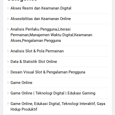
Akses Resmi dan Keamanan Digital
Aksesibilitas dan Keamanan Online
Analisis Perilaku Pengguna,Literasi
Permainan,Manajemen Waktu Digital,Keamanan
Akses,Pengalaman Pengguna
Analisis Slot & Pola Permainan
Data & Statistik Slot Online
Desain Visual Slot & Pengalaman Pengguna
Game Online
Game Online | Teknologi Digital | Edukasi Gaming
Game Online, Edukasi Digital, Teknologi Interaktif, Gaya
Hidup Produktif