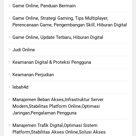
Game Online, Panduan Bermain
Game Online, Strategi Gaming, Tips Multiplayer,
Perencanaan Game, Pengembangan Skill, Hiburan Digital
Game Online, Update Terbaru, Hiburan Digital
Judi Online
Keamanan Digital & Proteksi Pengguna
Keamanan Perjudian
lebah4d
Manajemen Beban Akses,Infrastruktur Server
Modern,Stabilitas Platform Online,Optimasi
Jaringan,Pengalaman Pengguna
Manajemen Trafik Digital,Optimasi Sistem
Platform,Stabilitas Akses Online,Solusi Akses