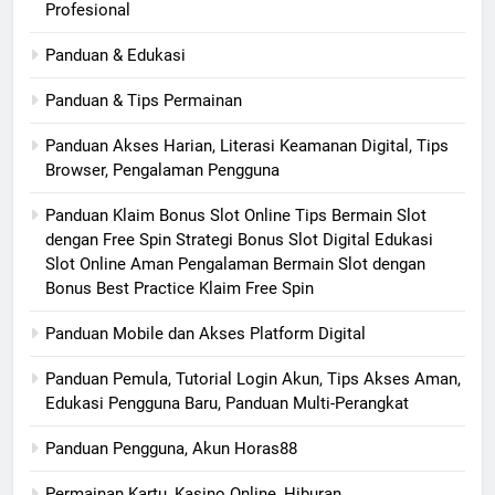
Profesional
Panduan & Edukasi
Panduan & Tips Permainan
Panduan Akses Harian, Literasi Keamanan Digital, Tips
Browser, Pengalaman Pengguna
Panduan Klaim Bonus Slot Online Tips Bermain Slot
dengan Free Spin Strategi Bonus Slot Digital Edukasi
Slot Online Aman Pengalaman Bermain Slot dengan
Bonus Best Practice Klaim Free Spin
Panduan Mobile dan Akses Platform Digital
Panduan Pemula, Tutorial Login Akun, Tips Akses Aman,
Edukasi Pengguna Baru, Panduan Multi-Perangkat
Panduan Pengguna, Akun Horas88
Permainan Kartu, Kasino Online, Hiburan