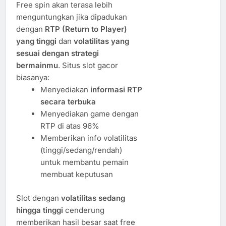
Free spin akan terasa lebih
menguntungkan jika dipadukan
dengan
RTP (Return to Player)
yang tinggi
dan
volatilitas yang
sesuai dengan strategi
bermainmu
. Situs slot gacor
biasanya:
Menyediakan
informasi RTP
secara terbuka
Menyediakan game dengan
RTP di atas 96%
Memberikan info volatilitas
(tinggi/sedang/rendah)
untuk membantu pemain
membuat keputusan
Slot dengan
volatilitas sedang
hingga tinggi
cenderung
memberikan hasil besar saat free