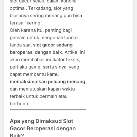
slot gacor selalu dalam kondisi
optimal. Terkadang, slot yang
biasanya sering menang pun bisa
terasa “kering”.
Oleh karena itu, penting bagi
pemain untuk mengenali tanda-
tanda saat
slot gacor sedang
beroperasi dengan baik
. Artikel ini
akan membahas indikator teknis,
perilaku game, serta sinyal yang
dapat membantu kamu
memaksimalkan peluang menang
dan memutuskan kapan waktu
terbaik untuk bermain atau
berhenti.
Apa yang Dimaksud Slot
Gacor Beroperasi dengan
Baik?