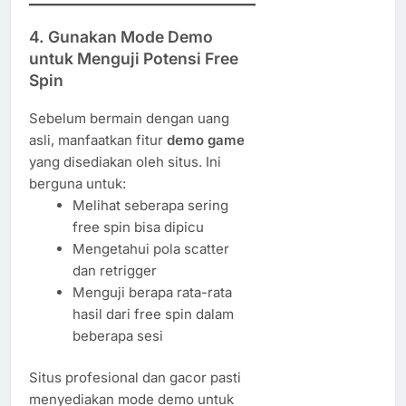
4. Gunakan Mode Demo
untuk Menguji Potensi Free
Spin
Sebelum bermain dengan uang
asli, manfaatkan fitur
demo game
yang disediakan oleh situs. Ini
berguna untuk:
Melihat seberapa sering
free spin bisa dipicu
Mengetahui pola scatter
dan retrigger
Menguji berapa rata-rata
hasil dari free spin dalam
beberapa sesi
Situs profesional dan gacor pasti
menyediakan mode demo untuk