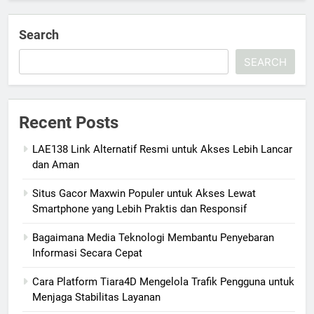
Search
SEARCH
Recent Posts
LAE138 Link Alternatif Resmi untuk Akses Lebih Lancar
dan Aman
Situs Gacor Maxwin Populer untuk Akses Lewat
Smartphone yang Lebih Praktis dan Responsif
Bagaimana Media Teknologi Membantu Penyebaran
Informasi Secara Cepat
Cara Platform Tiara4D Mengelola Trafik Pengguna untuk
Menjaga Stabilitas Layanan