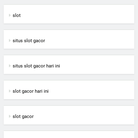
slot
situs slot gacor
situs slot gacor hari ini
slot gacor hari ini
slot gacor