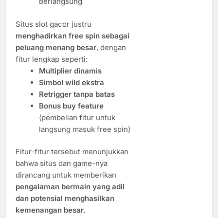
berlangsung
Situs slot gacor justru
menghadirkan free spin sebagai
peluang menang besar
, dengan
fitur lengkap seperti:
Multiplier dinamis
Simbol wild ekstra
Retrigger tanpa batas
Bonus buy feature
(pembelian fitur untuk
langsung masuk free spin)
Fitur-fitur tersebut menunjukkan
bahwa situs dan game-nya
dirancang untuk memberikan
pengalaman bermain yang adil
dan potensial menghasilkan
kemenangan besar.