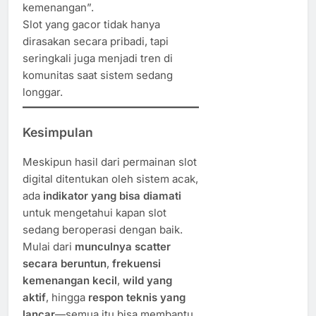
kemenangan”.
Slot yang gacor tidak hanya
dirasakan secara pribadi, tapi
seringkali juga menjadi tren di
komunitas saat sistem sedang
longgar.
Kesimpulan
Meskipun hasil dari permainan slot
digital ditentukan oleh sistem acak,
ada
indikator yang bisa diamati
untuk mengetahui kapan slot
sedang beroperasi dengan baik.
Mulai dari
munculnya scatter
secara beruntun
,
frekuensi
kemenangan kecil
,
wild yang
aktif
, hingga
respon teknis yang
lancar
—semua itu bisa membantu