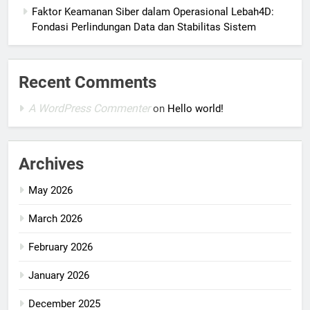
Faktor Keamanan Siber dalam Operasional Lebah4D:
Fondasi Perlindungan Data dan Stabilitas Sistem
Recent Comments
A WordPress Commenter
on
Hello world!
Archives
May 2026
March 2026
February 2026
January 2026
December 2025