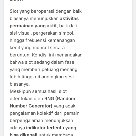
Slot yang beroperasi dengan baik
biasanya menunjukkan
aktivitas
permainan yang aktif
, baik dari
sisi visual, pergerakan simbol,
hingga frekuensi kemenangan
kecil yang muncul secara
beruntun. Kondisi ini menandakan
bahwa slot sedang dalam fase
yang memberi peluang menang
lebih tinggi dibandingkan sesi
biasanya.
Meskipun semua hasil slot
ditentukan oleh
RNG (Random
Number Generator)
yang acak,
pengalaman kolektif dari pemain
berpengalaman menunjukkan
adanya
indikator tertentu yang
bisa dikenali
untuk membaca