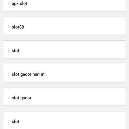
apk slot
slot88
slot
slot gacor hari ini
slot gacor
slot