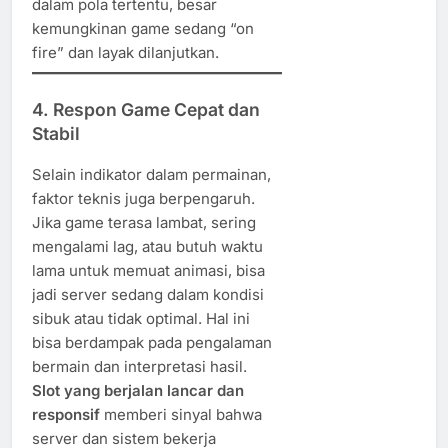
dalam pola tertentu, besar
kemungkinan game sedang “on
fire” dan layak dilanjutkan.
4. Respon Game Cepat dan
Stabil
Selain indikator dalam permainan,
faktor teknis juga berpengaruh.
Jika game terasa lambat, sering
mengalami lag, atau butuh waktu
lama untuk memuat animasi, bisa
jadi server sedang dalam kondisi
sibuk atau tidak optimal. Hal ini
bisa berdampak pada pengalaman
bermain dan interpretasi hasil.
Slot yang berjalan lancar dan
responsif
memberi sinyal bahwa
server dan sistem bekerja