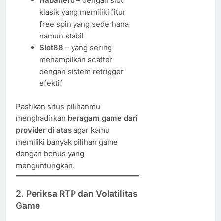
Habanero
– dengan slot
klasik yang memiliki fitur
free spin yang sederhana
namun stabil
Slot88
– yang sering
menampilkan scatter
dengan sistem retrigger
efektif
Pastikan situs pilihanmu
menghadirkan
beragam game dari
provider di atas
agar kamu
memiliki banyak pilihan game
dengan bonus yang
menguntungkan.
2. Periksa RTP dan Volatilitas
Game