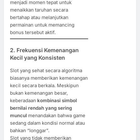
menjadi momen tepat untuk
menaikkan taruhan secara
bertahap atau melanjutkan
permainan untuk memancing
bonus tersebut aktif.
2. Frekuensi Kemenangan
Kecil yang Konsisten
Slot yang sehat secara algoritma
biasanya memberikan kemenangan
kecil secara berkala. Meskipun
bukan kemenangan besar,
keberadaan
kombinasi simbol
bernilai rendah yang sering
muncul
menandakan bahwa game
sedang dalam kondisi normal atau
bahkan “longgar”.
Slot yang tidak memberikan