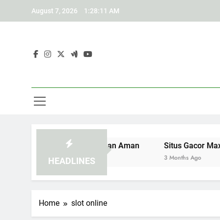
Skip
August 7, 2026
1:28:12 AM
to
content
Her
Herbs 4 U
ses Lebih Lancar dan Aman
Situs Gacor Maxwin Populer
3 Months Ago
HEADLINES
Home
slot online