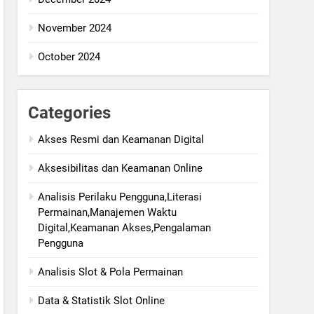
November 2024
October 2024
Categories
Akses Resmi dan Keamanan Digital
Aksesibilitas dan Keamanan Online
Analisis Perilaku Pengguna,Literasi
Permainan,Manajemen Waktu
Digital,Keamanan Akses,Pengalaman
Pengguna
Analisis Slot & Pola Permainan
Data & Statistik Slot Online