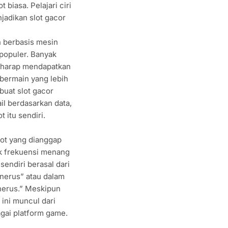
t biasa. Pelajari ciri
jadikan slot gacor
n berbasis mesin
n populer. Banyak
berharap mendapatkan
bermain yang lebih
uat slot gacor
ail berdasarkan data,
 itu sendiri.
lot yang dianggap
k frekuensi menang
sendiri berasal dari
enerus” atau dalam
nerus.” Meskipun
 ini muncul dari
gai platform game.