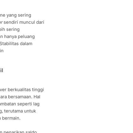
ine yang sering
r
sendiri muncul dari
ih sering
n hanya peluang
tabilitas dalam
in
il
r berkualitas tinggi
ra bersamaan. Hal
ambatan seperti lag
ng, terutama untuk
 bermain.
an penarikan saldo.