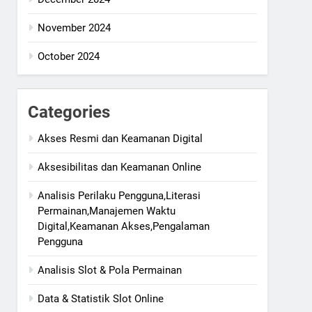
November 2024
October 2024
Categories
Akses Resmi dan Keamanan Digital
Aksesibilitas dan Keamanan Online
Analisis Perilaku Pengguna,Literasi
Permainan,Manajemen Waktu
Digital,Keamanan Akses,Pengalaman
Pengguna
Analisis Slot & Pola Permainan
Data & Statistik Slot Online