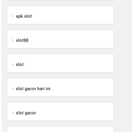
apk slot
slot88
slot
slot gacor hari ini
slot gacor