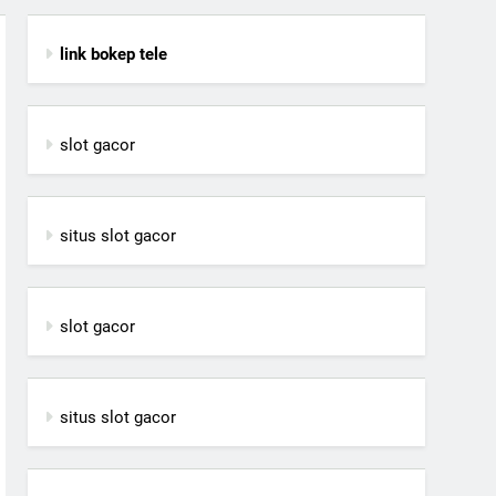
link bokep tele
slot gacor
situs slot gacor
slot gacor
situs slot gacor