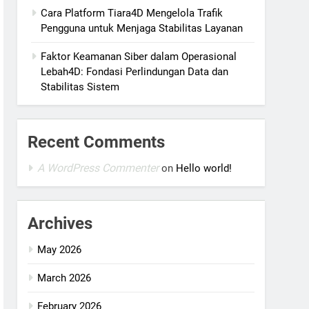
Cara Platform Tiara4D Mengelola Trafik
Pengguna untuk Menjaga Stabilitas Layanan
Faktor Keamanan Siber dalam Operasional
Lebah4D: Fondasi Perlindungan Data dan
Stabilitas Sistem
Recent Comments
A WordPress Commenter
on
Hello world!
Archives
May 2026
March 2026
February 2026