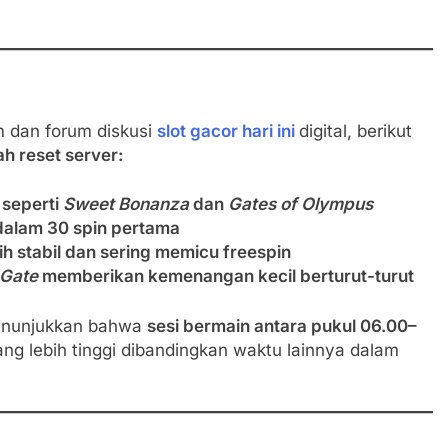
m dan forum diskusi
slot gacor hari ini
digital, berikut
ah reset server:
 seperti
Sweet Bonanza
dan
Gates of Olympus
f dalam 30 spin pertama
h stabil dan sering memicu freespin
 Gate
memberikan kemenangan kecil berturut-turut
menunjukkan bahwa
sesi bermain antara pukul 06.00–
yang lebih tinggi dibandingkan waktu lainnya dalam