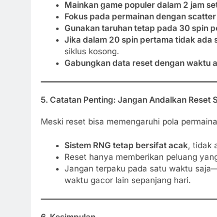
Mainkan game populer dalam 2 jam set
Fokus pada permainan dengan scatter 
Gunakan taruhan tetap pada 30 spin 
Jika dalam 20 spin pertama tidak ada s
siklus kosong.
Gabungkan data reset dengan waktu a
5. Catatan Penting: Jangan Andalkan Reset
Meski reset bisa memengaruhi pola permain
Sistem RNG tetap bersifat acak
, tidak
Reset hanya memberikan peluang yang “
Jangan terpaku pada satu waktu saja—pe
waktu gacor lain sepanjang hari.