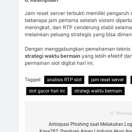
6. Kesimpulan
Jam reset server terbukti memiliki pengaruh 
beberapa jam pertama setelah sistem diperbaru
meningkat, dan RTP cenderung stabil selama
melainkan peluang strategis yang bisa diman
Dengan menggabungkan pemahaman teknis d
strategi waktu bermain
yang lebih efektif d
permainan slot digital hari ini.
Tagged:
analisis RTP slot
jam reset server
slot gacor hari ini
strategi waktu bermain
Previou
Post
navigation
Antisipasi Phishing saat Melakukan Log
Kaya787: Panduan Aman Lindungi Akun An