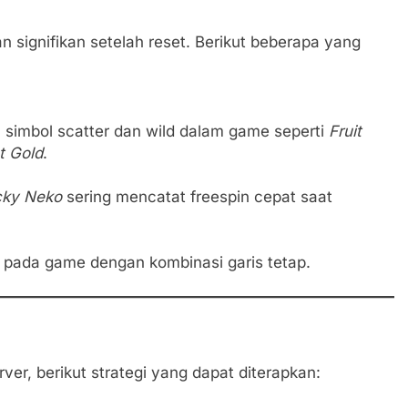
signifikan setelah reset. Berikut beberapa yang
 simbol scatter dan wild dalam game seperti
Fruit
t Gold
.
cky Neko
sering mencatat freespin cepat saat
a pada game dengan kombinasi garis tetap.
r, berikut strategi yang dapat diterapkan: