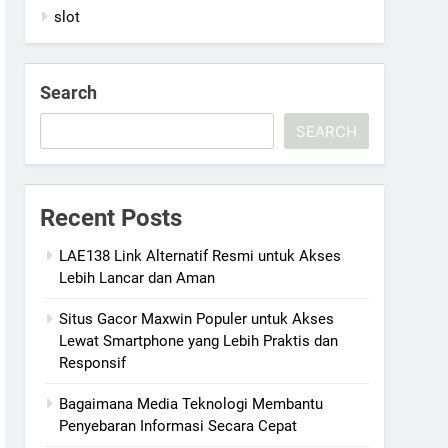
slot
Search
SEARCH
Recent Posts
LAE138 Link Alternatif Resmi untuk Akses
Lebih Lancar dan Aman
Situs Gacor Maxwin Populer untuk Akses
Lewat Smartphone yang Lebih Praktis dan
Responsif
Bagaimana Media Teknologi Membantu
Penyebaran Informasi Secara Cepat