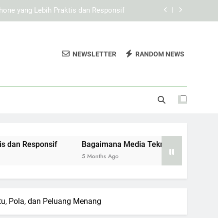
one yang Lebih Praktis dan Responsif
u Penyebaran Informasi Secara Cepat
guna untuk Menjaga Stabilitas Layanan
NEWSLETTER
RANDOM NEWS
mi untuk Akses Lebih Lancar dan Aman
Untuk Mendukung Kesehatan Tubuh Anda.
one yang Lebih Praktis dan Responsif
u Penyebaran Informasi Secara Cepat
guna untuk Menjaga Stabilitas Layanan
onsif
Bagaimana Media Teknologi Membantu Penyebara
5 Months Ago
ktu, Pola, dan Peluang Menang