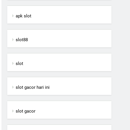
apk slot
slot88
slot
slot gacor hari ini
slot gacor