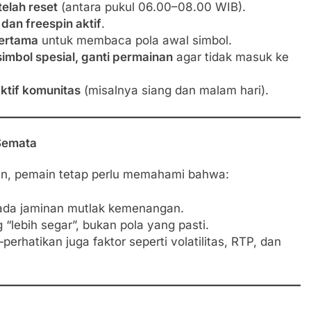
elah reset
(antara pukul 06.00–08.00 WIB).
dan freespin aktif
.
pertama
untuk membaca pola awal simbol.
imbol spesial, ganti permainan
agar tidak masuk ke
ktif komunitas
(misalnya siang dan malam hari).
 Semata
an, pemain tetap perlu memahami bahwa:
 ada jaminan mutlak kemenangan.
lebih segar”, bukan pola yang pasti.
rhatikan juga faktor seperti volatilitas, RTP, dan