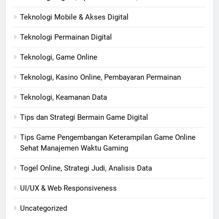
Teknologi Mobile & Akses Digital
Teknologi Permainan Digital
Teknologi, Game Online
Teknologi, Kasino Online, Pembayaran Permainan
Teknologi, Keamanan Data
Tips dan Strategi Bermain Game Digital
Tips Game Pengembangan Keterampilan Game Online
Sehat Manajemen Waktu Gaming
Togel Online, Strategi Judi, Analisis Data
UI/UX & Web Responsiveness
Uncategorized