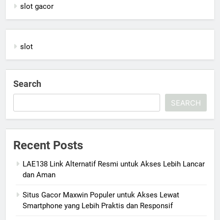
slot gacor
slot
Search
SEARCH
Recent Posts
LAE138 Link Alternatif Resmi untuk Akses Lebih Lancar
dan Aman
Situs Gacor Maxwin Populer untuk Akses Lewat
Smartphone yang Lebih Praktis dan Responsif