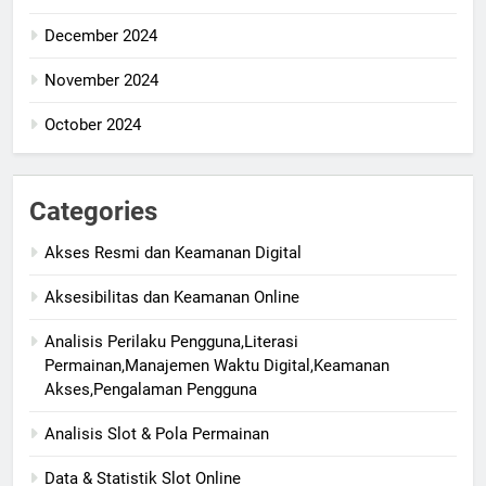
December 2024
November 2024
October 2024
Categories
Akses Resmi dan Keamanan Digital
Aksesibilitas dan Keamanan Online
Analisis Perilaku Pengguna,Literasi
Permainan,Manajemen Waktu Digital,Keamanan
Akses,Pengalaman Pengguna
Analisis Slot & Pola Permainan
Data & Statistik Slot Online