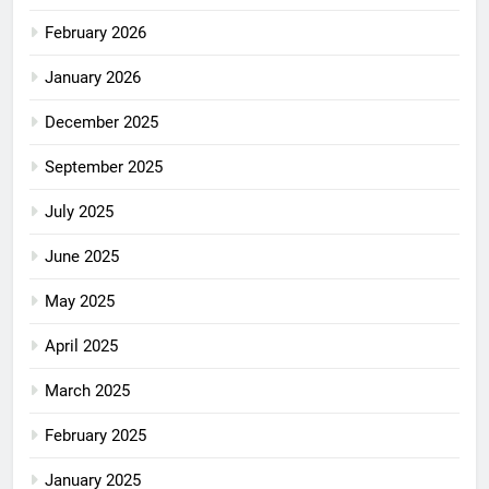
February 2026
January 2026
December 2025
September 2025
July 2025
June 2025
May 2025
April 2025
March 2025
February 2025
January 2025