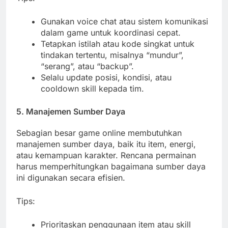
Gunakan voice chat atau sistem komunikasi
dalam game untuk koordinasi cepat.
Tetapkan istilah atau kode singkat untuk
tindakan tertentu, misalnya “mundur”,
“serang”, atau “backup”.
Selalu update posisi, kondisi, atau
cooldown skill kepada tim.
5. Manajemen Sumber Daya
Sebagian besar game online membutuhkan
manajemen sumber daya, baik itu item, energi,
atau kemampuan karakter. Rencana permainan
harus memperhitungkan bagaimana sumber daya
ini digunakan secara efisien.
Tips:
Prioritaskan penggunaan item atau skill