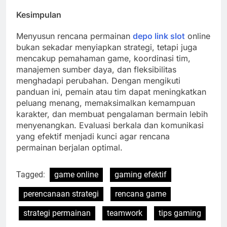
Kesimpulan
Menyusun rencana permainan
depo link slot
online
bukan sekadar menyiapkan strategi, tetapi juga
mencakup pemahaman game, koordinasi tim,
manajemen sumber daya, dan fleksibilitas
menghadapi perubahan. Dengan mengikuti
panduan ini, pemain atau tim dapat meningkatkan
peluang menang, memaksimalkan kemampuan
karakter, dan membuat pengalaman bermain lebih
menyenangkan. Evaluasi berkala dan komunikasi
yang efektif menjadi kunci agar rencana
permainan berjalan optimal.
Tagged:
game online
gaming efektif
perencanaan strategi
rencana game
strategi permainan
teamwork
tips gaming