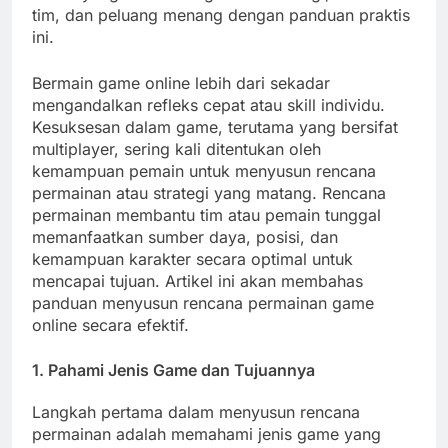
tim, dan peluang menang dengan panduan praktis
ini.
Bermain game online lebih dari sekadar
mengandalkan refleks cepat atau skill individu.
Kesuksesan dalam game, terutama yang bersifat
multiplayer, sering kali ditentukan oleh
kemampuan pemain untuk menyusun rencana
permainan atau strategi yang matang. Rencana
permainan membantu tim atau pemain tunggal
memanfaatkan sumber daya, posisi, dan
kemampuan karakter secara optimal untuk
mencapai tujuan. Artikel ini akan membahas
panduan menyusun rencana permainan game
online secara efektif.
1. Pahami Jenis Game dan Tujuannya
Langkah pertama dalam menyusun rencana
permainan adalah memahami jenis game yang