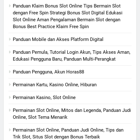
Panduan Klaim Bonus Slot Online Tips Bermain Slot
dengan Free Spin Strategi Bonus Slot Digital Edukasi
Slot Online Aman Pengalaman Bermain Slot dengan
Bonus Best Practice Klaim Free Spin
Panduan Mobile dan Akses Platform Digital
Panduan Pemula, Tutorial Login Akun, Tips Akses Aman,
Edukasi Pengguna Baru, Panduan Multi-Perangkat
Panduan Pengguna, Akun Horas88
Permainan Kartu, Kasino Online, Hiburan
Permainan Kasino, Slot Online
Permainan Slot Online, Mitos dan Legenda, Panduan Judi
Online, Slot Tema Menarik
Permainan Slot Online, Panduan Judi Online, Tips dan
Trik Slot, Situs Slot dengan Bonus Terbaik