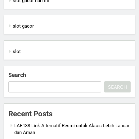
slot gacor hari ini
slot gacor
slot
Search
SEARCH
Recent Posts
LAE138 Link Alternatif Resmi untuk Akses Lebih Lancar
dan Aman