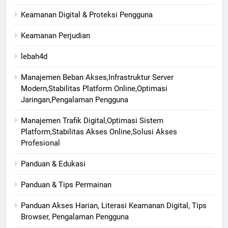
Keamanan Digital & Proteksi Pengguna
Keamanan Perjudian
lebah4d
Manajemen Beban Akses,Infrastruktur Server
Modern,Stabilitas Platform Online,Optimasi
Jaringan,Pengalaman Pengguna
Manajemen Trafik Digital,Optimasi Sistem
Platform,Stabilitas Akses Online,Solusi Akses
Profesional
Panduan & Edukasi
Panduan & Tips Permainan
Panduan Akses Harian, Literasi Keamanan Digital, Tips
Browser, Pengalaman Pengguna