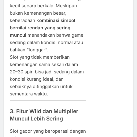
kecil secara berkala. Meskipun
bukan kemenangan besar,
keberadaan
kombinasi simbol
bernilai rendah yang sering
muncul
menandakan bahwa game
sedang dalam kondisi normal atau
bahkan “longgar”.
Slot yang tidak memberikan
kemenangan sama sekali dalam
20–30 spin bisa jadi sedang dalam
kondisi kurang ideal, dan
sebaiknya ditinggalkan untuk
sementara waktu.
3. Fitur Wild dan Multiplier
Muncul Lebih Sering
Slot gacor yang beroperasi dengan