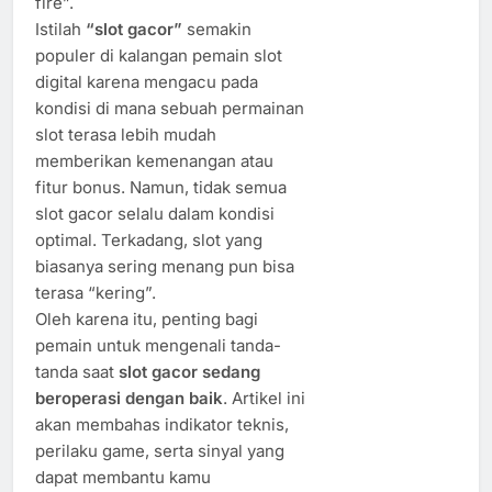
fire”.
Istilah
“slot gacor”
semakin
populer di kalangan pemain slot
digital karena mengacu pada
kondisi di mana sebuah permainan
slot terasa lebih mudah
memberikan kemenangan atau
fitur bonus. Namun, tidak semua
slot gacor selalu dalam kondisi
optimal. Terkadang, slot yang
biasanya sering menang pun bisa
terasa “kering”.
Oleh karena itu, penting bagi
pemain untuk mengenali tanda-
tanda saat
slot gacor sedang
beroperasi dengan baik
. Artikel ini
akan membahas indikator teknis,
perilaku game, serta sinyal yang
dapat membantu kamu