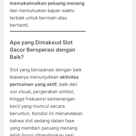
memaksimalkan peluang menang
dan memutuskan kapan waktu
terbaik untuk bermain atau
berhenti.
Apa yang Dimaksud Slot
Gacor Beroperasi dengan
Baik?
Slot yang beroperasi dengan baik
biasanya menunjukkan
aktivitas
permainan yang aktif
, baik dari
sisi visual, pergerakan simbol,
hingga frekuensi kemenangan
kecil yang muncul secara
beruntun. Kondisi ini menandakan
bahwa slot sedang dalam fase
yang memberi peluang menang
lebih tinggi dibandingkan sesi