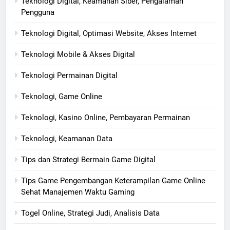
Teknologi Digital, Keamanan Siber, Pengalaman
Pengguna
Teknologi Digital, Optimasi Website, Akses Internet
Teknologi Mobile & Akses Digital
Teknologi Permainan Digital
Teknologi, Game Online
Teknologi, Kasino Online, Pembayaran Permainan
Teknologi, Keamanan Data
Tips dan Strategi Bermain Game Digital
Tips Game Pengembangan Keterampilan Game Online
Sehat Manajemen Waktu Gaming
Togel Online, Strategi Judi, Analisis Data