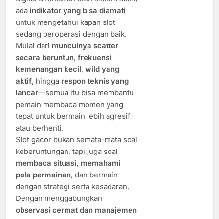
ada
indikator yang bisa diamati
untuk mengetahui kapan slot
sedang beroperasi dengan baik.
Mulai dari
munculnya scatter
secara beruntun
,
frekuensi
kemenangan kecil
,
wild yang
aktif
, hingga
respon teknis yang
lancar
—semua itu bisa membantu
pemain membaca momen yang
tepat untuk bermain lebih agresif
atau berhenti.
Slot gacor bukan semata-mata soal
keberuntungan, tapi juga soal
membaca situasi, memahami
pola permainan
, dan bermain
dengan strategi serta kesadaran.
Dengan menggabungkan
observasi cermat dan manajemen