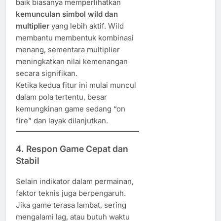
baik biasanya memperlihatkan
kemunculan simbol wild dan
multiplier
yang lebih aktif. Wild
membantu membentuk kombinasi
menang, sementara multiplier
meningkatkan nilai kemenangan
secara signifikan.
Ketika kedua fitur ini mulai muncul
dalam pola tertentu, besar
kemungkinan game sedang “on
fire” dan layak dilanjutkan.
4. Respon Game Cepat dan
Stabil
Selain indikator dalam permainan,
faktor teknis juga berpengaruh.
Jika game terasa lambat, sering
mengalami lag, atau butuh waktu