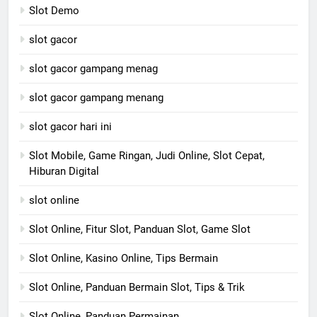
Slot Demo
slot gacor
slot gacor gampang menag
slot gacor gampang menang
slot gacor hari ini
Slot Mobile, Game Ringan, Judi Online, Slot Cepat,
Hiburan Digital
slot online
Slot Online, Fitur Slot, Panduan Slot, Game Slot
Slot Online, Kasino Online, Tips Bermain
Slot Online, Panduan Bermain Slot, Tips & Trik
Slot Online, Panduan Permainan