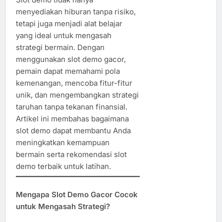
menyediakan hiburan tanpa risiko,
tetapi juga menjadi alat belajar
yang ideal untuk mengasah
strategi bermain. Dengan
menggunakan slot demo gacor,
pemain dapat memahami pola
kemenangan, mencoba fitur-fitur
unik, dan mengembangkan strategi
taruhan tanpa tekanan finansial.
Artikel ini membahas bagaimana
slot demo dapat membantu Anda
meningkatkan kemampuan
bermain serta rekomendasi slot
demo terbaik untuk latihan.
Mengapa Slot Demo Gacor Cocok
untuk Mengasah Strategi?