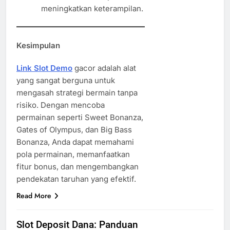
meningkatkan keterampilan.
Kesimpulan
Link Slot Demo
gacor adalah alat
yang sangat berguna untuk
mengasah strategi bermain tanpa
risiko. Dengan mencoba
permainan seperti Sweet Bonanza,
Gates of Olympus, dan Big Bass
Bonanza, Anda dapat memahami
pola permainan, memanfaatkan
fitur bonus, dan mengembangkan
pendekatan taruhan yang efektif.
Read More
Slot Deposit Dana: Panduan