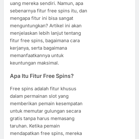
uang mereka sendiri. Namun, apa
sebenarnya fitur free spins itu, dan
mengapa fitur ini bisa sangat
menguntungkan? Artikel ini akan
menjelaskan lebih lanjut tentang
fitur free spins, bagaimana cara
kerjanya, serta bagaimana
memanfaatkannya untuk
keuntungan maksimal.
Apa Itu Fitur Free Spins?
Free spins adalah fitur khusus
dalam permainan slot yang
memberikan pemain kesempatan
untuk memutar gulungan secara
gratis tanpa harus memasang
taruhan. Ketika pemain
mendapatkan free spins, mereka