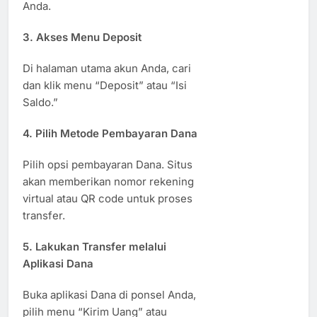
Anda.
3. Akses Menu Deposit
Di halaman utama akun Anda, cari
dan klik menu “Deposit” atau “Isi
Saldo.”
4. Pilih Metode Pembayaran Dana
Pilih opsi pembayaran Dana. Situs
akan memberikan nomor rekening
virtual atau QR code untuk proses
transfer.
5. Lakukan Transfer melalui
Aplikasi Dana
Buka aplikasi Dana di ponsel Anda,
pilih menu “Kirim Uang” atau