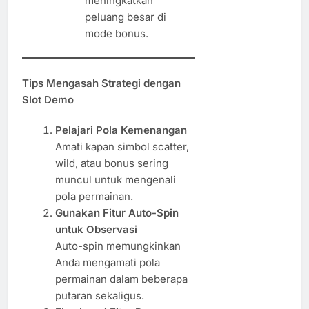
meningkatkan
peluang besar di
mode bonus.
Tips Mengasah Strategi dengan
Slot Demo
Pelajari Pola Kemenangan
Amati kapan simbol scatter,
wild, atau bonus sering
muncul untuk mengenali
pola permainan.
Gunakan Fitur Auto-Spin
untuk Observasi
Auto-spin memungkinkan
Anda mengamati pola
permainan dalam beberapa
putaran sekaligus.