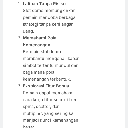
Latihan Tanpa Risiko
Slot demo memungkinkan
pemain mencoba berbagai
strategi tanpa kehilangan
uang.
Memahami Pola
Kemenangan
Bermain slot demo
membantu mengenali kapan
simbol tertentu muncul dan
bagaimana pola
kemenangan terbentuk.
Eksplorasi Fitur Bonus
Pemain dapat memahami
cara kerja fitur seperti free
spins, scatter, dan
multiplier, yang sering kali
menjadi kunci kemenangan
besar.