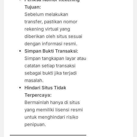
Tujuan:
Sebelum melakukan
transfer, pastikan nomor
rekening virtual yang
diberikan oleh situs sesuai
dengan informasi resmi.
Simpan Bukti Transaksi:
Simpan tangkapan layar atau
catatan setiap transaksi
sebagai bukti jika terjadi
masalah.
Hindari Situs Tidak
Terpercaya:
Bermainlah hanya di situs
yang memiliki lisensi resmi
untuk menghindari risiko
penipuan.