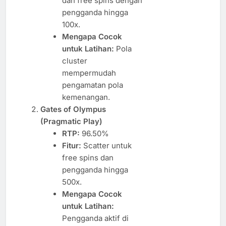
dan free spins dengan
pengganda hingga
100x.
Mengapa Cocok
untuk Latihan:
Pola
cluster
mempermudah
pengamatan pola
kemenangan.
Gates of Olympus
(Pragmatic Play)
RTP:
96.50%
Fitur:
Scatter untuk
free spins dan
pengganda hingga
500x.
Mengapa Cocok
untuk Latihan:
Pengganda aktif di