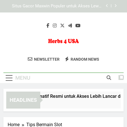
Skip
Bagaimana Media Teknologi Membantu
to
Penyebaran Informasi Secara Cepat
content
Cara Platform Tiara4D Mengelola Trafik Pengguna
untuk Menjaga Stabilitas Layanan
LAE138 Link Alternatif Resmi untuk Akses Lebih
Lancar dan Aman
Situs Gacor Maxwin Populer untuk Akses Lewat
Smartphone yang Lebih Praktis dan Responsif
Herbs 4 USA
Herbs 4 USA Menyediakan Produk
Bagaimana Media Teknologi Membantu
NEWSLETTER
RANDOM NEWS
Penyebaran Informasi Secara Cepat
Herbal Alami Yang Aman Dan Efektif
Cara Platform Tiara4D Mengelola Trafik Pengguna
Untuk Mendukung Kesehatan Tubuh
untuk Menjaga Stabilitas Layanan
MENU
Anda.
E138 Link Alternatif Resmi untuk Akses Lebih Lancar dan Am
HEADLINES
onths Ago
Home
Tips Bermain Slot