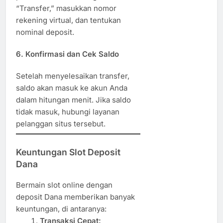
“Transfer,” masukkan nomor
rekening virtual, dan tentukan
nominal deposit.
6. Konfirmasi dan Cek Saldo
Setelah menyelesaikan transfer,
saldo akan masuk ke akun Anda
dalam hitungan menit. Jika saldo
tidak masuk, hubungi layanan
pelanggan situs tersebut.
Keuntungan Slot Deposit
Dana
Bermain slot online dengan
deposit Dana memberikan banyak
keuntungan, di antaranya:
Transaksi Cepat: