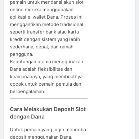
pemain untuk mendanai akun slot
online mereka menggunakan
aplikasi e-wallet Dana. Proses ini
menggantikan metode tradisional
seperti transfer bank atau kartu
kredit dengan sistem yang lebih
sederhana, cepat, dan ramah
pengguna.
Keuntungan utama menggunakan
Dana adalah fleksibilitas dan
keamanannya, yang membuatnya
cocok untuk pemain pemula dan
berpengalaman.
Cara Melakukan Deposit Slot
dengan Dana
Untuk pemain yang ingin mencoba
deposit menggunakan Dana,