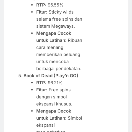
RTP:
96.55%
Fitur:
Sticky wilds
selama free spins dan
sistem Megaways.
Mengapa Cocok
untuk Latihan:
Ribuan
cara menang
memberikan peluang
untuk mencoba
berbagai pendekatan.
Book of Dead (Play’n GO)
RTP:
96.21%
Fitur:
Free spins
dengan simbol
ekspansi khusus.
Mengapa Cocok
untuk Latihan:
Simbol
ekspansi