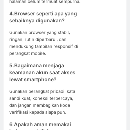
halaman belum termuat sempurna.
4.Browser seperti apa yang
sebaiknya digunakan?
Gunakan browser yang stabil,
ringan, rutin diperbarui, dan
mendukung tampilan responsif di
perangkat mobile.
5.Bagaimana menjaga
keamanan akun saat akses
lewat smartphone?
Gunakan perangkat pribadi, kata
sandi kuat, koneksi terpercaya,
dan jangan membagikan kode
verifikasi kepada siapa pun.
6.Apakah aman memakai