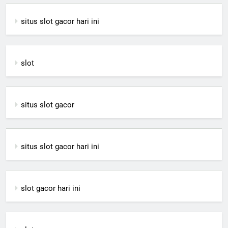
situs slot gacor hari ini
slot
situs slot gacor
situs slot gacor hari ini
slot gacor hari ini