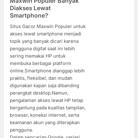
Maxwin Populer Banyak
Diakses Lewat
Smartphone?
Situs Gacor Maxwin Populer untuk
akses lewat smartphone menjadi
topik yang banyak dicari karena
pengguna digital saat ini lebih
sering memakai HP untuk
membuka berbagai platform
online.Smartphone dianggap lebih
praktis, fleksibel, dan mudah
digunakan kapan saja dibanding
perangkat desktop.Namun,
pengalaman akses lewat HP tetap
bergantung pada kualitas tampilan,
browser, koneksi internet, serta
keamanan akun yang diterapkan
pengguna.
Dalam pencarian Google, variasi