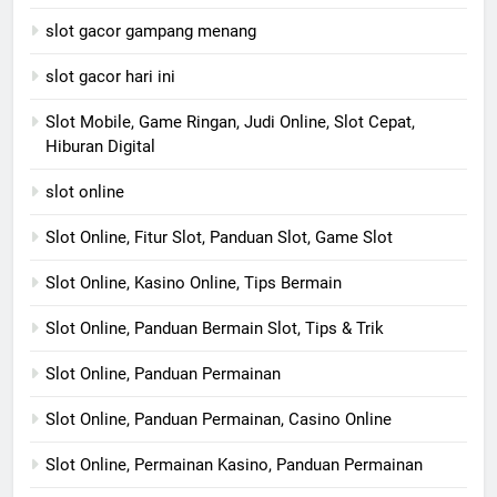
slot gacor gampang menang
slot gacor hari ini
Slot Mobile, Game Ringan, Judi Online, Slot Cepat,
Hiburan Digital
slot online
Slot Online, Fitur Slot, Panduan Slot, Game Slot
Slot Online, Kasino Online, Tips Bermain
Slot Online, Panduan Bermain Slot, Tips & Trik
Slot Online, Panduan Permainan
Slot Online, Panduan Permainan, Casino Online
Slot Online, Permainan Kasino, Panduan Permainan