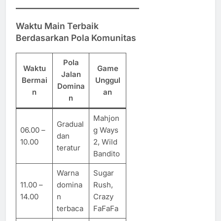
Waktu Main Terbaik
Berdasarkan Pola Komunitas
Pola
Waktu
Game
Jalan
Bermai
Unggul
Domina
n
an
n
Mahjon
Gradual
06.00 –
g Ways
dan
10.00
2, Wild
teratur
Bandito
Warna
Sugar
11.00 –
domina
Rush,
14.00
n
Crazy
terbaca
FaFaFa