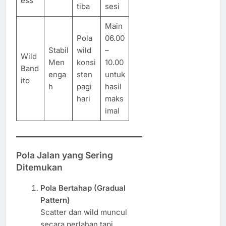
ess
tiba
sesi
Main
Pola
06.00
Stabil
wild
–
Wild
Men
konsi
10.00
Band
enga
sten
untuk
ito
h
pagi
hasil
hari
maks
imal
Pola Jalan yang Sering
Ditemukan
Pola Bertahap (Gradual
Pattern)
Scatter dan wild muncul
secara perlahan tapi