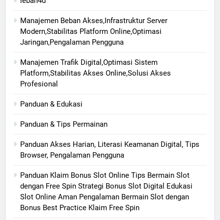
lebah4d
Manajemen Beban Akses,Infrastruktur Server
Modern,Stabilitas Platform Online,Optimasi
Jaringan,Pengalaman Pengguna
Manajemen Trafik Digital,Optimasi Sistem
Platform,Stabilitas Akses Online,Solusi Akses
Profesional
Panduan & Edukasi
Panduan & Tips Permainan
Panduan Akses Harian, Literasi Keamanan Digital, Tips
Browser, Pengalaman Pengguna
Panduan Klaim Bonus Slot Online Tips Bermain Slot
dengan Free Spin Strategi Bonus Slot Digital Edukasi
Slot Online Aman Pengalaman Bermain Slot dengan
Bonus Best Practice Klaim Free Spin