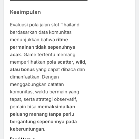
Kesimpulan
Evaluasi pola jalan slot Thailand
berdasarkan data komunitas
menunjukkan bahwa
ritme
permainan tidak sepenuhnya
acak
. Game tertentu memang
memperlihatkan
pola scatter, wild,
atau bonus
yang dapat dibaca dan
dimanfaatkan. Dengan
menggabungkan catatan
komunitas, waktu bermain yang
tepat, serta strategi observatif,
pemain bisa
memaksimalkan
peluang menang tanpa perlu
bergantung sepenuhnya pada
keberuntungan
.