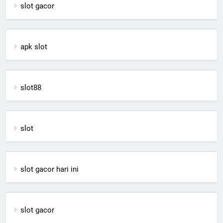
slot gacor
apk slot
slot88
slot
slot gacor hari ini
slot gacor