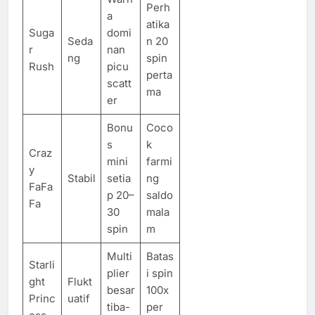
Perh
a
atika
Suga
domi
Seda
n 20
r
nan
ng
spin
Rush
picu
perta
scatt
ma
er
Bonu
Coco
s
k
Craz
mini
farmi
y
Stabil
setia
ng
FaFa
p 20–
saldo
Fa
30
mala
spin
m
Multi
Batas
Starli
plier
i spin
ght
Flukt
besar
100x
Princ
uatif
tiba-
per