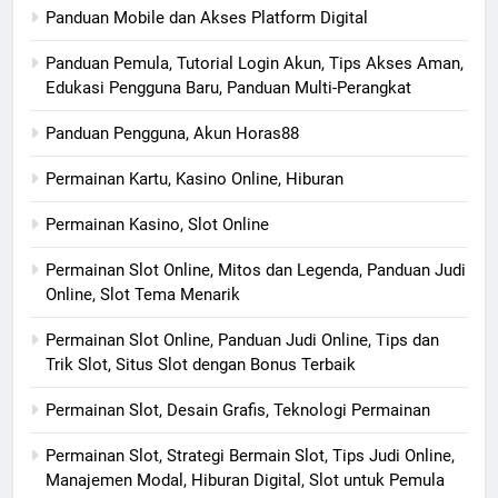
Panduan Mobile dan Akses Platform Digital
Panduan Pemula, Tutorial Login Akun, Tips Akses Aman,
Edukasi Pengguna Baru, Panduan Multi-Perangkat
Panduan Pengguna, Akun Horas88
Permainan Kartu, Kasino Online, Hiburan
Permainan Kasino, Slot Online
Permainan Slot Online, Mitos dan Legenda, Panduan Judi
Online, Slot Tema Menarik
Permainan Slot Online, Panduan Judi Online, Tips dan
Trik Slot, Situs Slot dengan Bonus Terbaik
Permainan Slot, Desain Grafis, Teknologi Permainan
Permainan Slot, Strategi Bermain Slot, Tips Judi Online,
Manajemen Modal, Hiburan Digital, Slot untuk Pemula