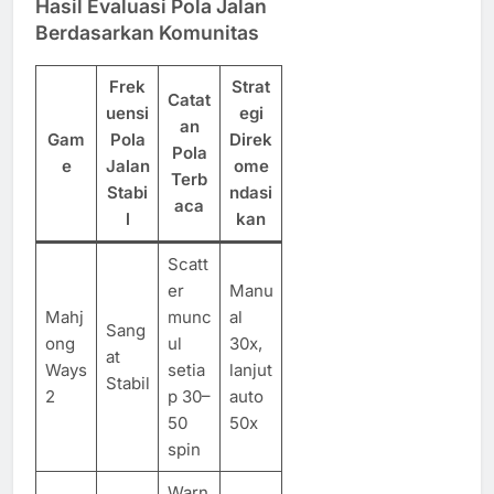
Hasil Evaluasi Pola Jalan
Berdasarkan Komunitas
Frek
Strat
Catat
uensi
egi
an
Gam
Pola
Direk
Pola
e
Jalan
ome
Terb
Stabi
ndasi
aca
l
kan
Scatt
er
Manu
Mahj
munc
al
Sang
ong
ul
30x,
at
Ways
setia
lanjut
Stabil
2
p 30–
auto
50
50x
spin
Warn