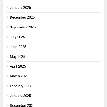
January 2026
December 2025
September 2025
July 2025
June 2025
May 2025
April 2025
March 2025
February 2025
January 2025
December 2024