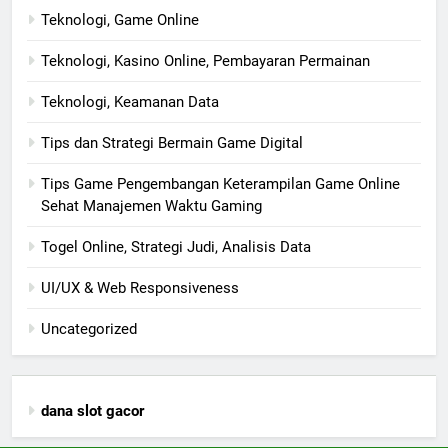
Teknologi, Game Online
Teknologi, Kasino Online, Pembayaran Permainan
Teknologi, Keamanan Data
Tips dan Strategi Bermain Game Digital
Tips Game Pengembangan Keterampilan Game Online
Sehat Manajemen Waktu Gaming
Togel Online, Strategi Judi, Analisis Data
UI/UX & Web Responsiveness
Uncategorized
dana slot gacor