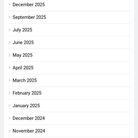
December 2025
September 2025
July 2025
June 2025
May 2025
April 2025
March 2025
February 2025
January 2025
December 2024
November 2024