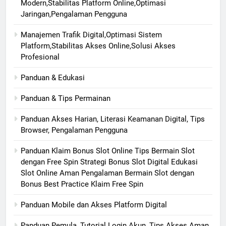
Modern,Stabilitas Platform Online,Optimasi
Jaringan,Pengalaman Pengguna
Manajemen Trafik Digital,Optimasi Sistem
Platform,Stabilitas Akses Online,Solusi Akses
Profesional
Panduan & Edukasi
Panduan & Tips Permainan
Panduan Akses Harian, Literasi Keamanan Digital, Tips
Browser, Pengalaman Pengguna
Panduan Klaim Bonus Slot Online Tips Bermain Slot
dengan Free Spin Strategi Bonus Slot Digital Edukasi
Slot Online Aman Pengalaman Bermain Slot dengan
Bonus Best Practice Klaim Free Spin
Panduan Mobile dan Akses Platform Digital
Panduan Pemula, Tutorial Login Akun, Tips Akses Aman,