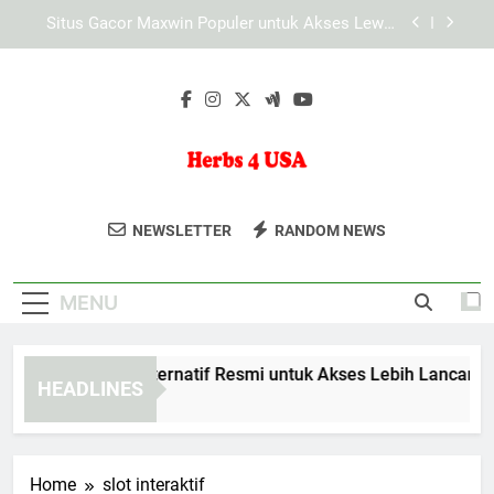
Skip
Situs Gacor Maxwin Populer untuk Akses Lewat
to
Smartphone yang Lebih Praktis dan Responsif
content
Bagaimana Media Teknologi Membantu
Penyebaran Informasi Secara Cepat
Cara Platform Tiara4D Mengelola Trafik Pengguna
untuk Menjaga Stabilitas Layanan
LAE138 Link Alternatif Resmi untuk Akses Lebih
Lancar dan Aman
Herbs 4 USA
Herbs 4 USA Menyediakan Produk
Situs Gacor Maxwin Populer untuk Akses Lewat
NEWSLETTER
RANDOM NEWS
Smartphone yang Lebih Praktis dan Responsif
Herbal Alami Yang Aman Dan Efektif
Bagaimana Media Teknologi Membantu
Untuk Mendukung Kesehatan Tubuh
Penyebaran Informasi Secara Cepat
MENU
Anda.
Cara Platform Tiara4D Mengelola Trafik Pengguna
untuk Menjaga Stabilitas Layanan
LAE138 Link Alternatif Resmi untuk Akses Lebih Lancar da
HEADLINES
3 Months Ago
Home
slot interaktif