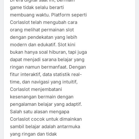
game tidak selalu berarti
membuang waktu. Platform seperti
Corlaslot telah mengubah cara
orang melihat permainan slot
dengan pendekatan yang lebih
modern dan edukatif. Slot kini
bukan hanya soal hiburan, tapi juga
dapat menjadi sarana belajar yang
ringan namun bermanfaat. Dengan
fitur interaktif, data statistik real-
time, dan navigasi yang intuitif,
Corlaslot menjembatani
kesenangan bermain dengan
pengalaman belajar yang adaptif.
Salah satu alasan mengapa
Corlaslot cocok untuk dimainkan
sambil belajar adalah antarmuka
yang ringan dan tidak