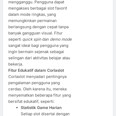
mengganggu. Pengguna dapat
mengakses berbagai slot favorit
dalam mode ringkas, yang
memungkinkan permainan
berlangsung dengan cepat tanpa
banyak gangguan visual. Fitur
seperti
quick spin
dan
demo mode
sangat ideal bagi pengguna yang
ingin bermain sejenak sebagai
selingan dari aktivitas belajar atau
bekerja.
Fitur Edukatif dalam Corlaslot
Corlaslot menyadari pentingnya
pengalaman pengguna yang
cerdas. Oleh karena itu, mereka
menyematkan beberapa fitur yang
bersifat edukatif, seperti:
Statistik Game Harian
Setiap slot disertai dengan