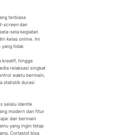
ang terbiasa
it-screen
dan
ela-sela kegiatan
i kelas online. Ini
 yang tidak
kreatif, hingga
dia relaksasi singkat
ontrol waktu bermain,
 statistik durasi
 selalu identik
ang modern dan fitur
lajar dan bermain
amu yang ingin tetap
ng, Corlaslot bisa