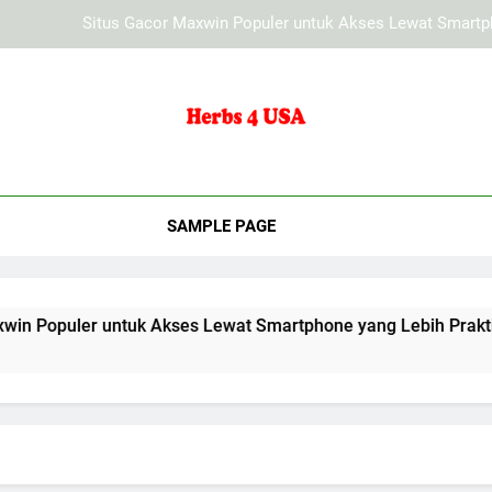
Situs Gacor Maxwin Populer untuk Akses Lewat Smartph
Bagaimana Media Teknologi Membant
Cara Platform Tiara4D Mengelola Trafik Peng
bs 4 USA
LAE138 Link Alternatif Res
SA Menyediakan Produk Herbal Alami Yang Aman Dan Efektif 
Situs Gacor Maxwin Populer untuk Akses Lewat Smartph
SAMPLE PAGE
Bagaimana Media Teknologi Membant
Cara Platform Tiara4D Mengelola Trafik Peng
 untuk Akses Lewat Smartphone yang Lebih Praktis dan Respo