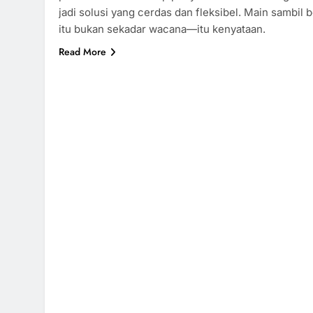
jadi solusi yang cerdas dan fleksibel. Main sambil be
itu bukan sekadar wacana—itu kenyataan.
Read More