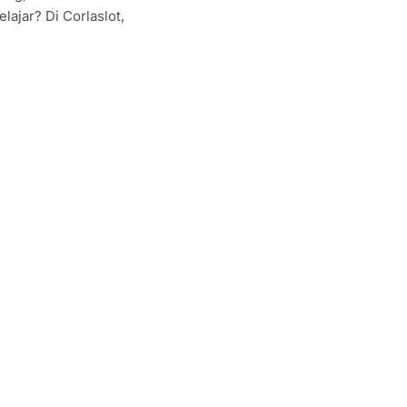
lajar? Di Corlaslot,