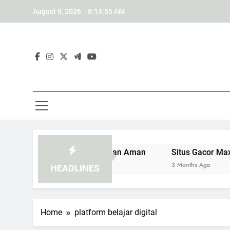
Skip
August 8, 2026
8:14:56 AM
to
content
Her
Herbs 4 U
kses Lebih Lancar dan Aman
Situs Gacor Maxwin Populer
3 Months Ago
HEADLINES
Home
platform belajar digital