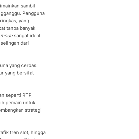
dimainkan sambil
engganggu. Pengguna
ringkas, yang
at tanpa banyak
 mode
sangat ideal
selingan dari
una yang cerdas.
r yang bersifat
ian seperti RTP,
atih pemain untuk
mbangkan strategi
fik tren slot, hingga