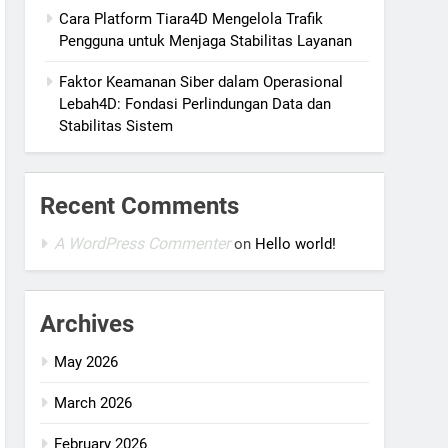
Cara Platform Tiara4D Mengelola Trafik
Pengguna untuk Menjaga Stabilitas Layanan
Faktor Keamanan Siber dalam Operasional
Lebah4D: Fondasi Perlindungan Data dan
Stabilitas Sistem
Recent Comments
A WordPress Commenter
on
Hello world!
Archives
May 2026
March 2026
February 2026