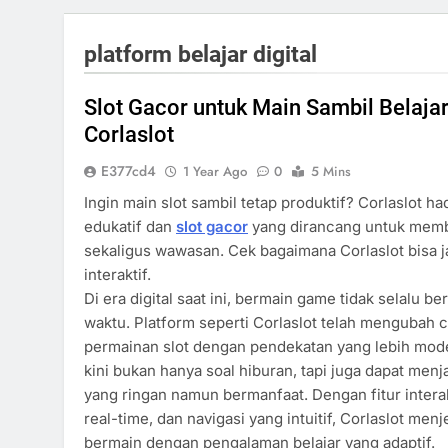
platform belajar digital
Slot Gacor untuk Main Sambil Belaja
Corlaslot
E377cd4
1 Year Ago
0
5 Mins
Ingin main slot sambil tetap produktif? Corlaslot ha
edukatif dan
slot gacor
yang dirancang untuk memb
sekaligus wawasan. Cek bagaimana Corlaslot bisa ja
interaktif.
Di era digital saat ini, bermain game tidak selalu 
waktu. Platform seperti Corlaslot telah mengubah c
permainan slot dengan pendekatan yang lebih moder
kini bukan hanya soal hiburan, tapi juga dapat menja
yang ringan namun bermanfaat. Dengan fitur interakti
real-time, dan navigasi yang intuitif, Corlaslot m
bermain dengan pengalaman belajar yang adaptif.