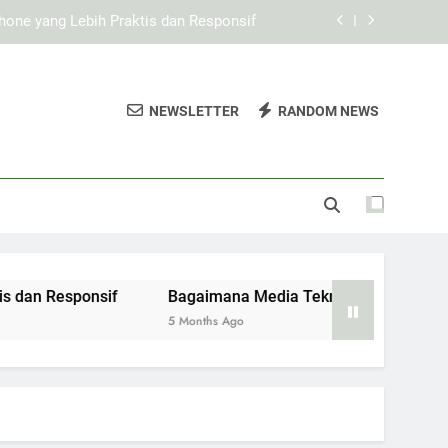
one yang Lebih Praktis dan Responsif
u Penyebaran Informasi Secara Cepat
guna untuk Menjaga Stabilitas Layanan
NEWSLETTER
RANDOM NEWS
mi untuk Akses Lebih Lancar dan Aman
Untuk Mendukung Kesehatan Tubuh Anda.
one yang Lebih Praktis dan Responsif
u Penyebaran Informasi Secara Cepat
guna untuk Menjaga Stabilitas Layanan
nsif
Bagaimana Media Teknologi Membantu Penyebaran
5 Months Ago