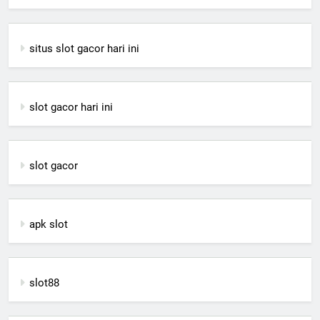
situs slot gacor hari ini
slot gacor hari ini
slot gacor
apk slot
slot88