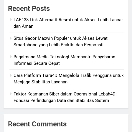
Recent Posts
LAE138 Link Alternatif Resmi untuk Akses Lebih Lancar
dan Aman
Situs Gacor Maxwin Populer untuk Akses Lewat
Smartphone yang Lebih Praktis dan Responsif
Bagaimana Media Teknologi Membantu Penyebaran
Informasi Secara Cepat
Cara Platform Tiara4D Mengelola Trafik Pengguna untuk
Menjaga Stabilitas Layanan
Faktor Keamanan Siber dalam Operasional Lebah4D:
Fondasi Perlindungan Data dan Stabilitas Sistem
Recent Comments