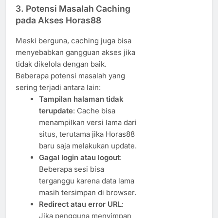
3. Potensi Masalah Caching
pada Akses Horas88
Meski berguna, caching juga bisa
menyebabkan gangguan akses jika
tidak dikelola dengan baik.
Beberapa potensi masalah yang
sering terjadi antara lain:
Tampilan halaman tidak
terupdate
: Cache bisa
menampilkan versi lama dari
situs, terutama jika Horas88
baru saja melakukan update.
Gagal login atau logout
:
Beberapa sesi bisa
terganggu karena data lama
masih tersimpan di browser.
Redirect atau error URL
:
Jika pengguna menyimpan