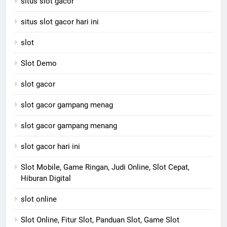
situs slot gacor
situs slot gacor hari ini
slot
Slot Demo
slot gacor
slot gacor gampang menag
slot gacor gampang menang
slot gacor hari ini
Slot Mobile, Game Ringan, Judi Online, Slot Cepat,
Hiburan Digital
slot online
Slot Online, Fitur Slot, Panduan Slot, Game Slot