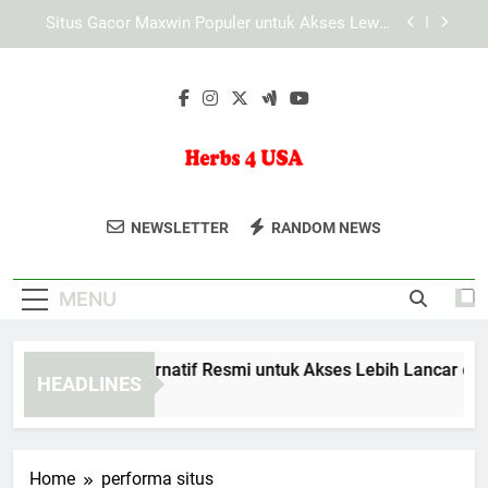
Skip
Bagaimana Media Teknologi Membantu
to
Penyebaran Informasi Secara Cepat
content
Cara Platform Tiara4D Mengelola Trafik Pengguna
untuk Menjaga Stabilitas Layanan
LAE138 Link Alternatif Resmi untuk Akses Lebih
Lancar dan Aman
Situs Gacor Maxwin Populer untuk Akses Lewat
Smartphone yang Lebih Praktis dan Responsif
Herbs 4 USA
Herbs 4 USA Menyediakan Produk
Bagaimana Media Teknologi Membantu
NEWSLETTER
RANDOM NEWS
Penyebaran Informasi Secara Cepat
Herbal Alami Yang Aman Dan Efektif
Cara Platform Tiara4D Mengelola Trafik Pengguna
Untuk Mendukung Kesehatan Tubuh
untuk Menjaga Stabilitas Layanan
MENU
Anda.
LAE138 Link Alternatif Resmi untuk Akses Lebih Lancar dan 
HEADLINES
3 Months Ago
Home
performa situs