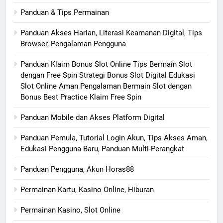
Panduan & Tips Permainan
Panduan Akses Harian, Literasi Keamanan Digital, Tips
Browser, Pengalaman Pengguna
Panduan Klaim Bonus Slot Online Tips Bermain Slot
dengan Free Spin Strategi Bonus Slot Digital Edukasi
Slot Online Aman Pengalaman Bermain Slot dengan
Bonus Best Practice Klaim Free Spin
Panduan Mobile dan Akses Platform Digital
Panduan Pemula, Tutorial Login Akun, Tips Akses Aman,
Edukasi Pengguna Baru, Panduan Multi-Perangkat
Panduan Pengguna, Akun Horas88
Permainan Kartu, Kasino Online, Hiburan
Permainan Kasino, Slot Online