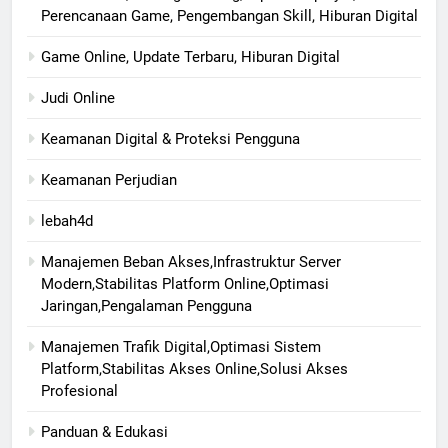
Perencanaan Game, Pengembangan Skill, Hiburan Digital
Game Online, Update Terbaru, Hiburan Digital
Judi Online
Keamanan Digital & Proteksi Pengguna
Keamanan Perjudian
lebah4d
Manajemen Beban Akses,Infrastruktur Server
Modern,Stabilitas Platform Online,Optimasi
Jaringan,Pengalaman Pengguna
Manajemen Trafik Digital,Optimasi Sistem
Platform,Stabilitas Akses Online,Solusi Akses
Profesional
Panduan & Edukasi