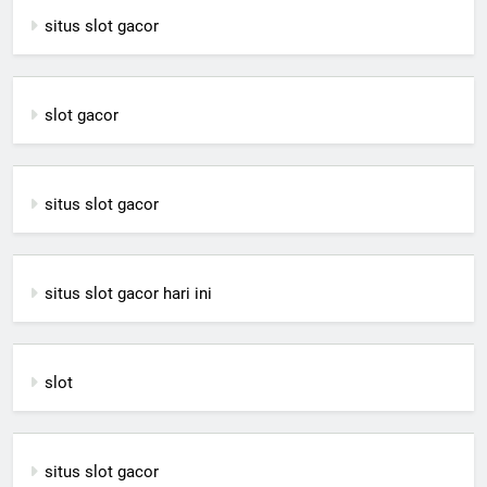
situs slot gacor
slot gacor
situs slot gacor
situs slot gacor hari ini
slot
situs slot gacor