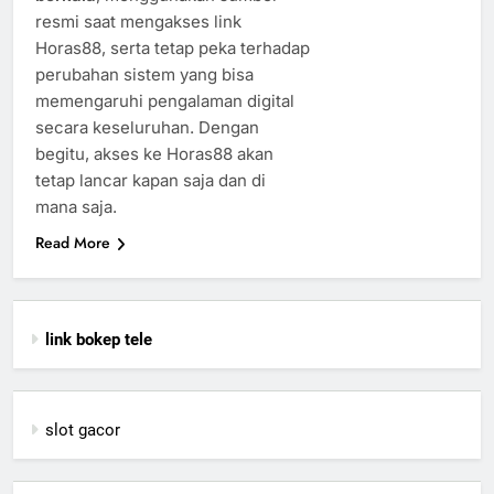
resmi saat mengakses link
Horas88, serta tetap peka terhadap
perubahan sistem yang bisa
memengaruhi pengalaman digital
secara keseluruhan. Dengan
begitu, akses ke Horas88 akan
tetap lancar kapan saja dan di
mana saja.
Read More
link bokep tele
slot gacor