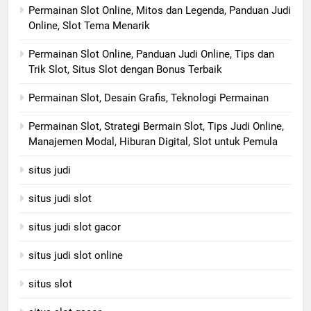
Permainan Slot Online, Mitos dan Legenda, Panduan Judi
Online, Slot Tema Menarik
Permainan Slot Online, Panduan Judi Online, Tips dan
Trik Slot, Situs Slot dengan Bonus Terbaik
Permainan Slot, Desain Grafis, Teknologi Permainan
Permainan Slot, Strategi Bermain Slot, Tips Judi Online,
Manajemen Modal, Hiburan Digital, Slot untuk Pemula
situs judi
situs judi slot
situs judi slot gacor
situs judi slot online
situs slot