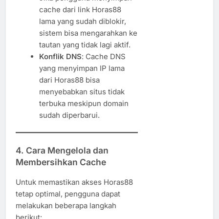
cache dari link Horas88
lama yang sudah diblokir,
sistem bisa mengarahkan ke
tautan yang tidak lagi aktif.
Konflik DNS
: Cache DNS
yang menyimpan IP lama
dari Horas88 bisa
menyebabkan situs tidak
terbuka meskipun domain
sudah diperbarui.
4. Cara Mengelola dan
Membersihkan Cache
Untuk memastikan akses Horas88
tetap optimal, pengguna dapat
melakukan beberapa langkah
berikut: