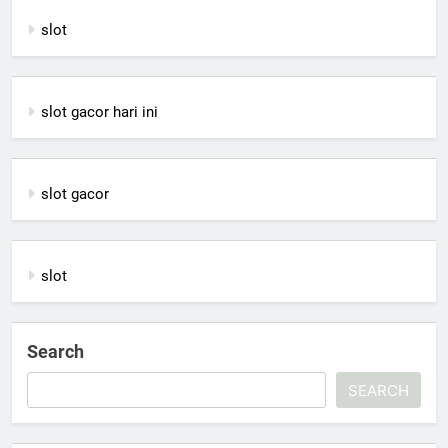
slot
slot gacor hari ini
slot gacor
slot
Search
SEARCH