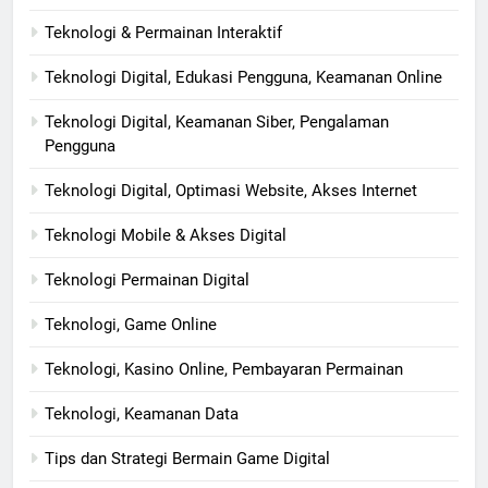
Teknologi & Permainan Interaktif
Teknologi Digital, Edukasi Pengguna, Keamanan Online
Teknologi Digital, Keamanan Siber, Pengalaman
Pengguna
Teknologi Digital, Optimasi Website, Akses Internet
Teknologi Mobile & Akses Digital
Teknologi Permainan Digital
Teknologi, Game Online
Teknologi, Kasino Online, Pembayaran Permainan
Teknologi, Keamanan Data
Tips dan Strategi Bermain Game Digital