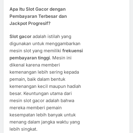
Apa Itu Slot Gacor dengan
Pembayaran Terbesar dan
Jackpot Progresif?
Slot gacor
adalah istilah yang
digunakan untuk menggambarkan
mesin slot yang memiliki
frekuensi
pembayaran tinggi
. Mesin ini
dikenal karena memberi
kemenangan lebih sering kepada
pemain, baik dalam bentuk
kemenangan kecil maupun hadiah
besar. Keuntungan utama dari
mesin slot gacor adalah bahwa
mereka memberi pemain
kesempatan lebih banyak untuk
menang dalam jangka waktu yang
lebih singkat.