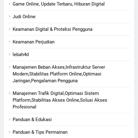
Game Online, Update Terbaru, Hiburan Digital
Judi Online
Keamanan Digital & Proteksi Pengguna
Keamanan Perjudian
lebah4d
Manajemen Beban Akses,Infrastruktur Server
Modern,Stabilitas Platform Online,Optimasi
Jaringan,Pengalaman Pengguna
Manajemen Trafik Digital,Optimasi Sistem
Platform,Stabilitas Akses Online,Solusi Akses
Profesional
Panduan & Edukasi
Panduan & Tips Permainan