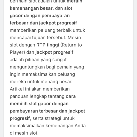
bermain slot adalah untuk
meraih
kemenangan besar
, dan
slot
gacor dengan pembayaran
terbesar dan jackpot progresif
memberikan peluang terbaik untuk
mencapai tujuan tersebut. Mesin
slot dengan
RTP tinggi
(Return to
Player) dan
jackpot progresif
adalah pilihan yang sangat
menguntungkan bagi pemain yang
ingin memaksimalkan peluang
mereka untuk menang besar.
Artikel ini akan memberikan
panduan lengkap tentang
cara
memilih slot gacor dengan
pembayaran terbesar dan jackpot
progresif
, serta strategi untuk
memaksimalkan kemenangan Anda
di mesin slot.