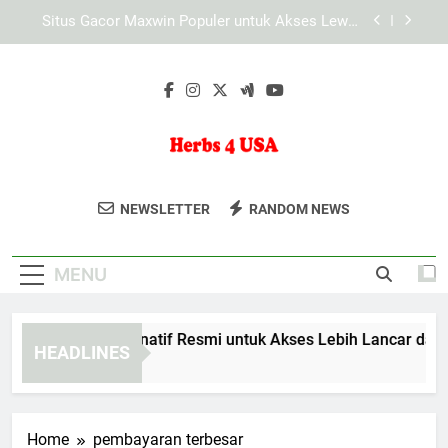
Skip
Bagaimana Media Teknologi Membantu
to
Penyebaran Informasi Secara Cepat
content
Cara Platform Tiara4D Mengelola Trafik Pengguna
untuk Menjaga Stabilitas Layanan
LAE138 Link Alternatif Resmi untuk Akses Lebih
Lancar dan Aman
Situs Gacor Maxwin Populer untuk Akses Lewat
Smartphone yang Lebih Praktis dan Responsif
Herbs 4 USA
Herbs 4 USA Menyediakan Produk
Bagaimana Media Teknologi Membantu
NEWSLETTER
RANDOM NEWS
Penyebaran Informasi Secara Cepat
Herbal Alami Yang Aman Dan Efektif
Cara Platform Tiara4D Mengelola Trafik Pengguna
Untuk Mendukung Kesehatan Tubuh
untuk Menjaga Stabilitas Layanan
MENU
Anda.
E138 Link Alternatif Resmi untuk Akses Lebih Lancar dan Am
HEADLINES
Months Ago
Home
pembayaran terbesar