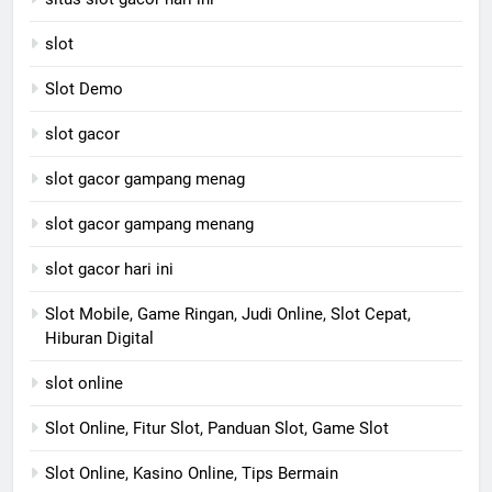
slot
Slot Demo
slot gacor
slot gacor gampang menag
slot gacor gampang menang
slot gacor hari ini
Slot Mobile, Game Ringan, Judi Online, Slot Cepat,
Hiburan Digital
slot online
Slot Online, Fitur Slot, Panduan Slot, Game Slot
Slot Online, Kasino Online, Tips Bermain