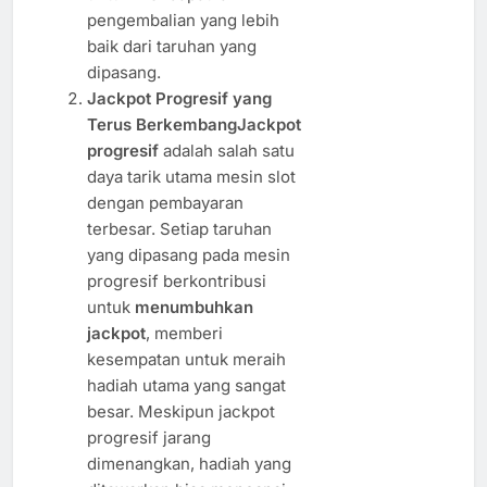
pengembalian yang lebih
baik dari taruhan yang
dipasang.
Jackpot Progresif yang
Terus Berkembang
Jackpot
progresif
adalah salah satu
daya tarik utama mesin slot
dengan pembayaran
terbesar. Setiap taruhan
yang dipasang pada mesin
progresif berkontribusi
untuk
menumbuhkan
jackpot
, memberi
kesempatan untuk meraih
hadiah utama yang sangat
besar. Meskipun jackpot
progresif jarang
dimenangkan, hadiah yang