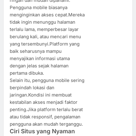
ringan dan mudah dipahami.
Pengguna mobile biasanya
menginginkan akses cepat.Mereka
tidak ingin menunggu halaman
terlalu lama, memperbesar layar
berulang kali, atau mencari menu
yang tersembunyi.Platform yang
baik seharusnya mampu
menyajikan informasi utama
dengan jelas sejak halaman
pertama dibuka.
Selain itu, pengguna mobile sering
berpindah lokasi dan
jaringan.Kondisi ini membuat
kestabilan akses menjadi faktor
penting.Jika platform terlalu berat
atau tidak responsif, pengalaman
pengguna akan mudah terganggu.
Ciri Situs yang Nyaman