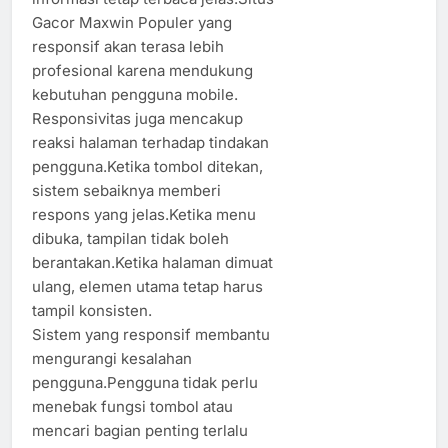
Gacor Maxwin Populer yang
responsif akan terasa lebih
profesional karena mendukung
kebutuhan pengguna mobile.
Responsivitas juga mencakup
reaksi halaman terhadap tindakan
pengguna.Ketika tombol ditekan,
sistem sebaiknya memberi
respons yang jelas.Ketika menu
dibuka, tampilan tidak boleh
berantakan.Ketika halaman dimuat
ulang, elemen utama tetap harus
tampil konsisten.
Sistem yang responsif membantu
mengurangi kesalahan
pengguna.Pengguna tidak perlu
menebak fungsi tombol atau
mencari bagian penting terlalu