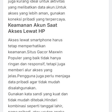
juga kurang ideal untuk aktivitas
yang melibatkan data akun.Untuk
akses yang lebih aman, gunakan
koneksi pribadi yang terpercaya.
Keamanan Akun Saat
Akses Lewat HP
Akses lewat smartphone harus
tetap memperhatikan
keamanan.Situs Gacor Maxwin
Populer yang baik tidak hanya
ringan dan responsif, tetapi juga
memberi alur akses yang
jelas.Pengguna juga perlu menjaga
data pribadi agar tidak mudah
disalahgunakan.
Gunakan kata sandi yang kuat dan
tidak mudah ditebak.Hindari
kombinasi seperti tanggal lahir,
nama pribadi, atau urutan angka