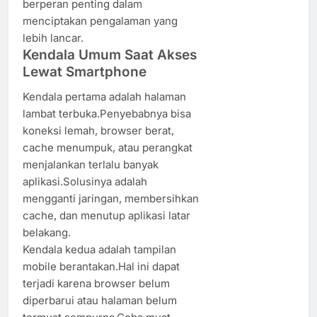
berperan penting dalam
menciptakan pengalaman yang
lebih lancar.
Kendala Umum Saat Akses
Lewat Smartphone
Kendala pertama adalah halaman
lambat terbuka.Penyebabnya bisa
koneksi lemah, browser berat,
cache menumpuk, atau perangkat
menjalankan terlalu banyak
aplikasi.Solusinya adalah
mengganti jaringan, membersihkan
cache, dan menutup aplikasi latar
belakang.
Kendala kedua adalah tampilan
mobile berantakan.Hal ini dapat
terjadi karena browser belum
diperbarui atau halaman belum