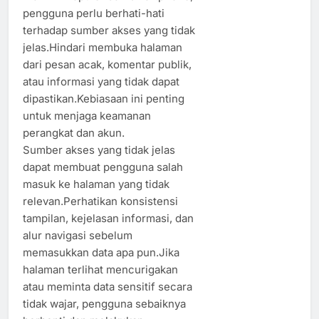
pengguna perlu berhati-hati
terhadap sumber akses yang tidak
jelas.Hindari membuka halaman
dari pesan acak, komentar publik,
atau informasi yang tidak dapat
dipastikan.Kebiasaan ini penting
untuk menjaga keamanan
perangkat dan akun.
Sumber akses yang tidak jelas
dapat membuat pengguna salah
masuk ke halaman yang tidak
relevan.Perhatikan konsistensi
tampilan, kejelasan informasi, dan
alur navigasi sebelum
memasukkan data apa pun.Jika
halaman terlihat mencurigakan
atau meminta data sensitif secara
tidak wajar, pengguna sebaiknya