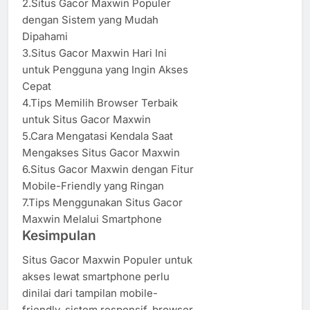
2.Situs Gacor Maxwin Populer
dengan Sistem yang Mudah
Dipahami
3.Situs Gacor Maxwin Hari Ini
untuk Pengguna yang Ingin Akses
Cepat
4.Tips Memilih Browser Terbaik
untuk Situs Gacor Maxwin
5.Cara Mengatasi Kendala Saat
Mengakses Situs Gacor Maxwin
6.Situs Gacor Maxwin dengan Fitur
Mobile-Friendly yang Ringan
7.Tips Menggunakan Situs Gacor
Maxwin Melalui Smartphone
Kesimpulan
Situs Gacor Maxwin Populer untuk
akses lewat smartphone perlu
dinilai dari tampilan mobile-
friendly, sistem responsif, browser