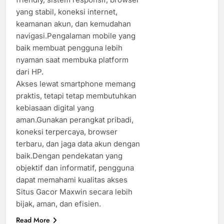
yang stabil, koneksi internet,
keamanan akun, dan kemudahan
navigasi.Pengalaman mobile yang
baik membuat pengguna lebih
nyaman saat membuka platform
dari HP.
Akses lewat smartphone memang
praktis, tetapi tetap membutuhkan
kebiasaan digital yang
aman.Gunakan perangkat pribadi,
koneksi terpercaya, browser
terbaru, dan jaga data akun dengan
baik.Dengan pendekatan yang
objektif dan informatif, pengguna
dapat memahami kualitas akses
Situs Gacor Maxwin secara lebih
bijak, aman, dan efisien.
Read More