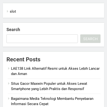
slot
Search
SEARCH
Recent Posts
LAE138 Link Alternatif Resmi untuk Akses Lebih Lancar
dan Aman
Situs Gacor Maxwin Populer untuk Akses Lewat
Smartphone yang Lebih Praktis dan Responsif
Bagaimana Media Teknologi Membantu Penyebaran
Informasi Secara Cepat