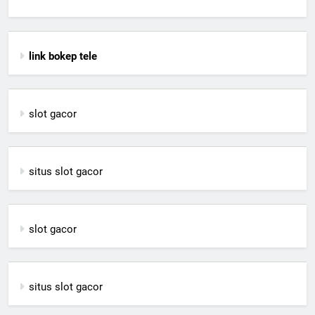
link bokep tele
slot gacor
situs slot gacor
slot gacor
situs slot gacor