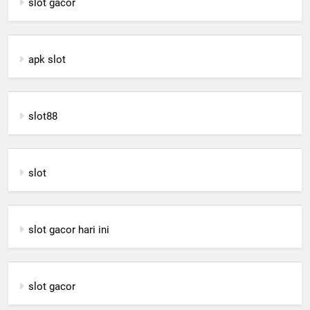
slot gacor
apk slot
slot88
slot
slot gacor hari ini
slot gacor