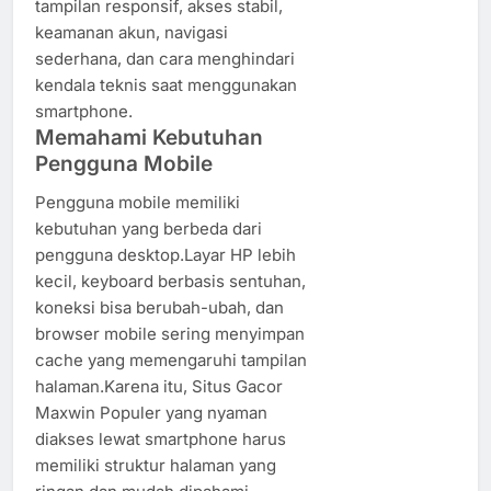
tampilan responsif, akses stabil,
keamanan akun, navigasi
sederhana, dan cara menghindari
kendala teknis saat menggunakan
smartphone.
Memahami Kebutuhan
Pengguna Mobile
Pengguna mobile memiliki
kebutuhan yang berbeda dari
pengguna desktop.Layar HP lebih
kecil, keyboard berbasis sentuhan,
koneksi bisa berubah-ubah, dan
browser mobile sering menyimpan
cache yang memengaruhi tampilan
halaman.Karena itu, Situs Gacor
Maxwin Populer yang nyaman
diakses lewat smartphone harus
memiliki struktur halaman yang