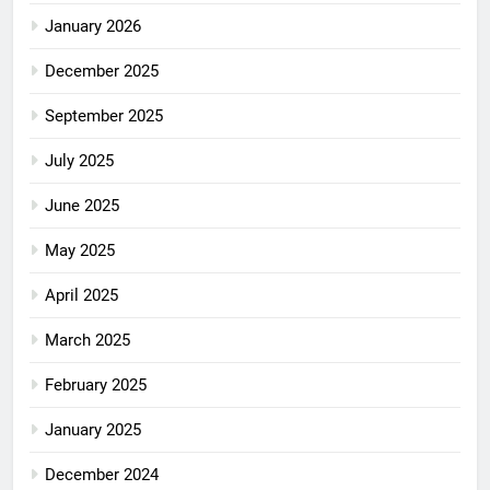
January 2026
December 2025
September 2025
July 2025
June 2025
May 2025
April 2025
March 2025
February 2025
January 2025
December 2024