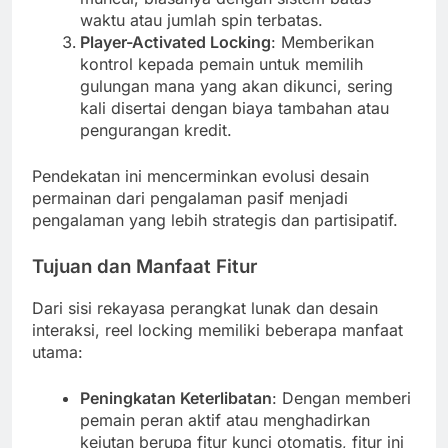
waktu atau jumlah spin terbatas.
Player-Activated Locking
: Memberikan
kontrol kepada pemain untuk memilih
gulungan mana yang akan dikunci, sering
kali disertai dengan biaya tambahan atau
pengurangan kredit.
Pendekatan ini mencerminkan evolusi desain
permainan dari pengalaman pasif menjadi
pengalaman yang lebih strategis dan partisipatif.
Tujuan dan Manfaat Fitur
Dari sisi rekayasa perangkat lunak dan desain
interaksi, reel locking memiliki beberapa manfaat
utama:
Peningkatan Keterlibatan
: Dengan memberi
pemain peran aktif atau menghadirkan
kejutan berupa fitur kunci otomatis, fitur ini