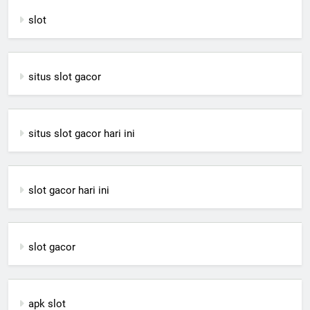
slot
situs slot gacor
situs slot gacor hari ini
slot gacor hari ini
slot gacor
apk slot