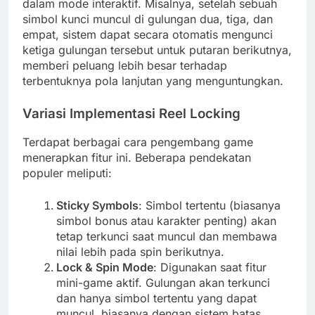
dalam mode interaktif. Misalnya, setelah sebuah
simbol kunci muncul di gulungan dua, tiga, dan
empat, sistem dapat secara otomatis mengunci
ketiga gulungan tersebut untuk putaran berikutnya,
memberi peluang lebih besar terhadap
terbentuknya pola lanjutan yang menguntungkan.
Variasi Implementasi Reel Locking
Terdapat berbagai cara pengembang game
menerapkan fitur ini. Beberapa pendekatan
populer meliputi:
Sticky Symbols
: Simbol tertentu (biasanya
simbol bonus atau karakter penting) akan
tetap terkunci saat muncul dan membawa
nilai lebih pada spin berikutnya.
Lock & Spin Mode
: Digunakan saat fitur
mini-game aktif. Gulungan akan terkunci
dan hanya simbol tertentu yang dapat
muncul, biasanya dengan sistem batas