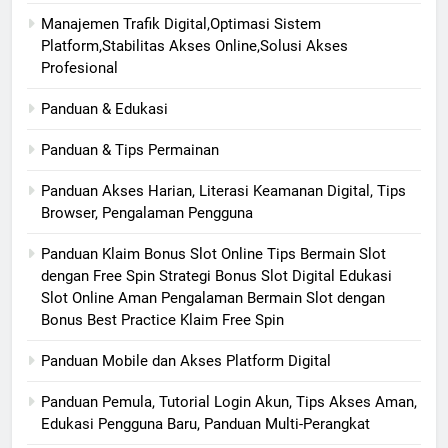
Manajemen Trafik Digital,Optimasi Sistem
Platform,Stabilitas Akses Online,Solusi Akses
Profesional
Panduan & Edukasi
Panduan & Tips Permainan
Panduan Akses Harian, Literasi Keamanan Digital, Tips
Browser, Pengalaman Pengguna
Panduan Klaim Bonus Slot Online Tips Bermain Slot
dengan Free Spin Strategi Bonus Slot Digital Edukasi
Slot Online Aman Pengalaman Bermain Slot dengan
Bonus Best Practice Klaim Free Spin
Panduan Mobile dan Akses Platform Digital
Panduan Pemula, Tutorial Login Akun, Tips Akses Aman,
Edukasi Pengguna Baru, Panduan Multi-Perangkat