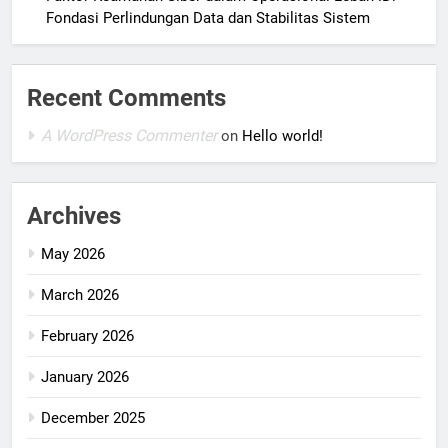
Fondasi Perlindungan Data dan Stabilitas Sistem
Recent Comments
A WordPress Commenter
on
Hello world!
Archives
May 2026
March 2026
February 2026
January 2026
December 2025