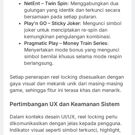
NetEnt – Twin Spin
: Menggabungkan dua
gulungan yang identik dan terkunci secara
bersamaan pada setiap putaran.
Play’n GO – Sticky Joker
: Mengunci simbol
joker untuk menciptakan re-spin dan
kemungkinan pengulangan kombinasi.
Pragmatic Play – Money Train Series
:
Menyertakan mode bonus yang mengunci
simbol bernilai khusus selama mode respin
berlangsung.
Setiap penerapan reel locking disesuaikan dengan
gaya visual dan mekanik unik dari masing-masing
game, sehingga fitur ini terasa khas dan menarik.
Pertimbangan UX dan Keamanan Sistem
Dalam konteks desain UI/UX, reel locking perlu
dikomunikasikan dengan jelas kepada pengguna.
Indikator visual seperti simbol terkunci, highlight,