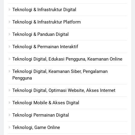
Teknologi & Infrastruktur Digital
Teknologi & Infrastruktur Platform
Teknologi & Panduan Digital
Teknologi & Permainan Interaktif
Teknologi Digital, Edukasi Pengguna, Keamanan Online
Teknologi Digital, Keamanan Siber, Pengalaman
Pengguna
Teknologi Digital, Optimasi Website, Akses Internet
Teknologi Mobile & Akses Digital
Teknologi Permainan Digital
Teknologi, Game Online