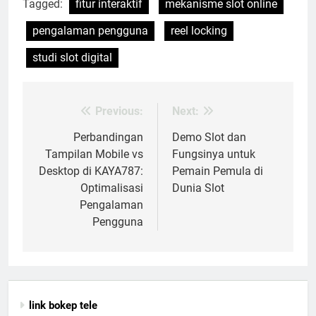
Tagged:
fitur interaktif
mekanisme slot online
pengalaman pengguna
reel locking
studi slot digital
Previous:
Next:
Post
navigation
Perbandingan
Demo Slot dan
Tampilan Mobile vs
Fungsinya untuk
Desktop di KAYA787:
Pemain Pemula di
Optimalisasi
Dunia Slot
Pengalaman
Pengguna
link bokep tele