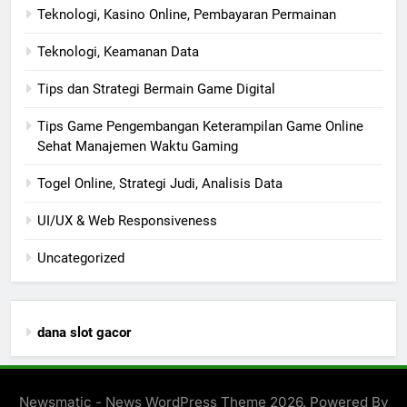
Teknologi, Kasino Online, Pembayaran Permainan
Teknologi, Keamanan Data
Tips dan Strategi Bermain Game Digital
Tips Game Pengembangan Keterampilan Game Online
Sehat Manajemen Waktu Gaming
Togel Online, Strategi Judi, Analisis Data
UI/UX & Web Responsiveness
Uncategorized
dana slot gacor
Newsmatic - News WordPress Theme 2026. Powered By