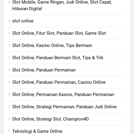
Slot Mobile, Game Ringan, Judi Online, Slot Cepat,
Hiburan Digital
slot online
Slot Online, Fitur Slot, Panduan Slot, Game Slot
Slot Online, Kasino Online, Tips Bermain
Slot Online, Panduan Bermain Slot, Tips & Trik
Slot Online, Panduan Permainan
Slot Online, Panduan Permainan, Casino Online
Slot Online, Permainan Kasino, Panduan Permainan
Slot Online, Strategi Permainan, Panduan Judi Online
Slot Online, Strategi Slot, Champion4D
Teknologi & Game Online