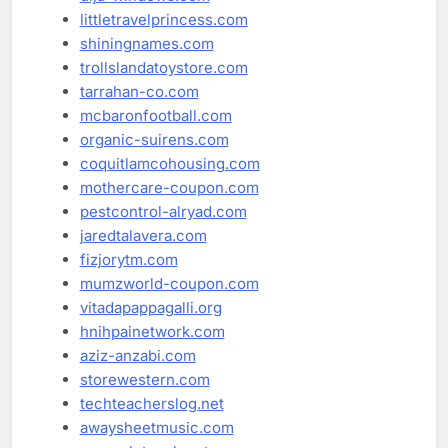
littletravelprincess.com
shiningnames.com
trollslandatoystore.com
tarrahan-co.com
mcbaronfootball.com
organic-suirens.com
coquitlamcohousing.com
mothercare-coupon.com
pestcontrol-alryad.com
jaredtalavera.com
fizjorytm.com
mumzworld-coupon.com
vitadapappagalli.org
hnihpainetwork.com
aziz-anzabi.com
storewestern.com
techteacherslog.net
awaysheetmusic.com