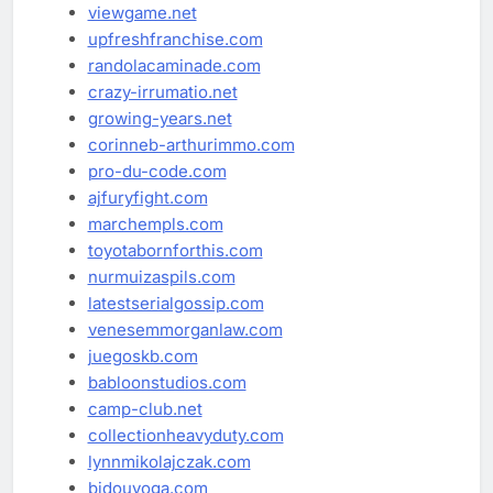
viewgame.net
upfreshfranchise.com
randolacaminade.com
crazy-irrumatio.net
growing-years.net
corinneb-arthurimmo.com
pro-du-code.com
ajfuryfight.com
marchempls.com
toyotabornforthis.com
nurmuizaspils.com
latestserialgossip.com
venesemmorganlaw.com
juegoskb.com
babloonstudios.com
camp-club.net
collectionheavyduty.com
lynnmikolajczak.com
bidouyoga.com