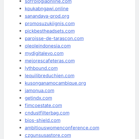
sofrologiaonline.com
kpukabngawi.online
sanandaya-prod.org
promosuzukiignis.com
pickbestheadsets.com
paroisse-de-tarascon.com
oleoleindonesia.com
mydigitalevo.com
mejorescafeteras.com
lythbound.com
lequilibreduchien.com
kusonganamocambique.org
jamonua.com
getindx.com
fimcoestate.com
cndustfilterbag.com
bios-shield.com
ambitiouswomenconference.com
czgunsusastore.com