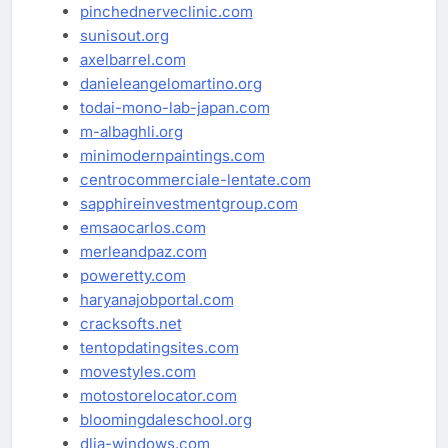
pinchednerveclinic.com
sunisout.org
axelbarrel.com
danieleangelomartino.org
todai-mono-lab-japan.com
m-albaghli.org
minimodernpaintings.com
centrocommerciale-lentate.com
sapphireinvestmentgroup.com
emsaocarlos.com
merleandpaz.com
poweretty.com
haryanajobportal.com
cracksofts.net
tentopdatingsites.com
movestyles.com
motostorelocator.com
bloomingdaleschool.org
dlja-windows.com