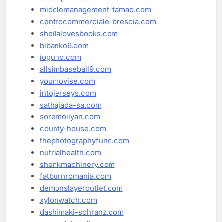
middlemanagement-tamao.com
centrocommerciale-brescia.com
sheilalovesbooks.com
bibanko6.com
joguno.com
allsimbaseball9.com
youmovise.com
intojerseys.com
sathajada-sa.com
soremoiiyan.com
county-house.com
thephotographyfund.com
nutrialhealth.com
shenkmachinery.com
fatburnromania.com
demonslayeroutlet.com
xylonwatch.com
dashimaki-schranz.com