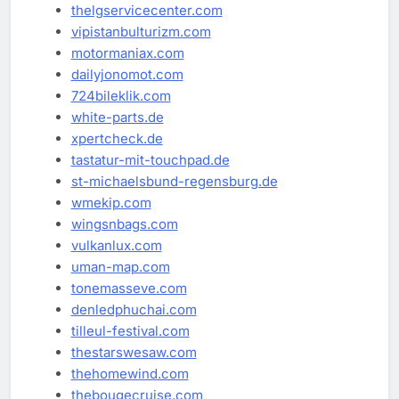
thelgservicecenter.com
vipistanbulturizm.com
motormaniax.com
dailyjonomot.com
724bileklik.com
white-parts.de
xpertcheck.de
tastatur-mit-touchpad.de
st-michaelsbund-regensburg.de
wmekip.com
wingsnbags.com
vulkanlux.com
uman-map.com
tonemasseve.com
denledphuchai.com
tilleul-festival.com
thestarswesaw.com
thehomewind.com
thebougecruise.com