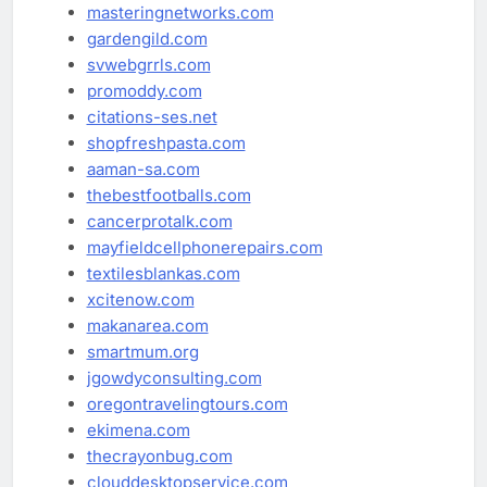
masteringnetworks.com
gardengild.com
svwebgrrls.com
promoddy.com
citations-ses.net
shopfreshpasta.com
aaman-sa.com
thebestfootballs.com
cancerprotalk.com
mayfieldcellphonerepairs.com
textilesblankas.com
xcitenow.com
makanarea.com
smartmum.org
jgowdyconsulting.com
oregontravelingtours.com
ekimena.com
thecrayonbug.com
clouddesktopservice.com