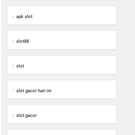
apk slot
slot88
slot
slot gacor hari ini
slot gacor