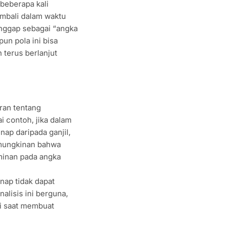
 beberapa kali
embali dalam waktu
anggap sebagai “angka
un pola ini bisa
 terus berlanjut
ran tentang
i contoh, jika dalam
ap daripada ganjil,
mungkinan bahwa
ominan pada angka
enap tidak dapat
nalisis ini berguna,
ni saat membuat