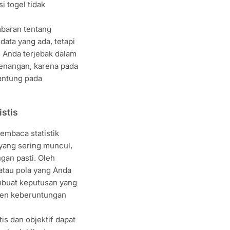
i togel tidak
mbaran tentang
data yang ada, tetapi
i Anda terjebak dalam
menangan, karena pada
gantung pada
istis
embaca statistik
yang sering muncul,
ngan pasti. Oleh
 atau pola yang Anda
buat keputusan yang
emen keberuntungan
is dan objektif dapat