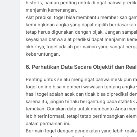
historis, namun penting untuk diingat bahwa prediks
menjamin kemenangan.
Alat prediksi togel bisa membantu memberikan ga
kemungkinan angka yang dapat dipilih berdasarkan 
tetap harus digunakan dengan bijak. Jangan sampa
keyakinan bahwa alat prediksi dapat menjamin ke
akhirnya, togel adalah permainan yang sangat ber
keberuntungan.
6.
Perhatikan Data Secara Objektif dan Real
Penting untuk selalu mengingat bahwa meskipun m
togel online bisa memberi wawasan tentang angka 
hasil togel adalah acak dan tidak bisa diprediksi de
karena itu, jangan terlalu bergantung pada statistik
temukan. Gunakan data untuk membantu Anda mem
lebih terinformasi, tetapi tetap pertimbangkan el
dalam permainan ini.
Bermain togel dengan pendekatan yang lebih realist