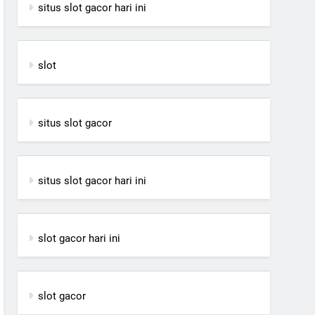
situs slot gacor hari ini
slot
situs slot gacor
situs slot gacor hari ini
slot gacor hari ini
slot gacor