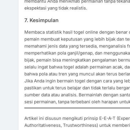
membantu Anda menikmati permainan tanpa tekanan
ekspektasi yang tidak realistis.
7.
Kesimpulan
Membaca statistik hasil togel online dengan bena
pemain membuat keputusan yang lebih bijak dan te
memahami jenis data yang tersedia, menganalisis f
memperhatikan pola ganjil/genap, dan menggunakan
bijak, pemain bisa meningkatkan pengalaman berm
selalu ingat bahwa togel adalah permainan acak, da
bahwa pola atau tren yang muncul akan terus berlan
Jika Anda ingin bermain togel dengan cara yang leb
pastikan untuk terus belajar dan tidak terlalu berg
sumber data atau analisis. Bermainlah dengan santa
sesi permainan, tanpa terbebani oleh harapan untu
Artikel ini disusun mengikuti prinsip E-E-A-T (Exper
Authoritativeness, Trustworthiness) untuk member