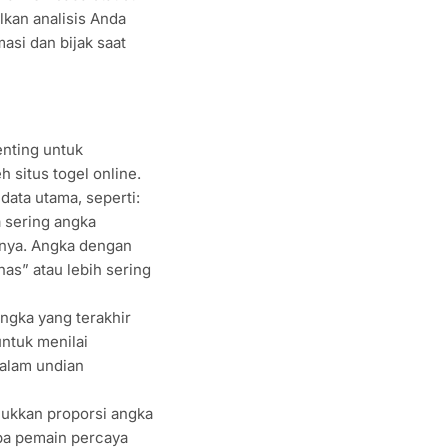
lkan analisis Anda
asi dan bijak saat
enting untuk
 situs togel online.
 data utama, seperti:
 sering angka
mnya. Angka dengan
as” atau lebih sering
ngka yang terakhir
untuk menilai
alam undian
njukkan proporsi angka
apa pemain percaya