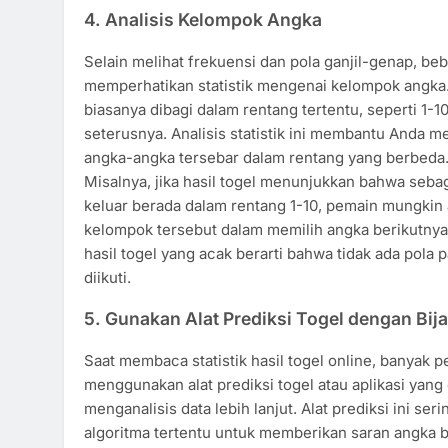
4.
Analisis Kelompok Angka
Selain melihat frekuensi dan pola ganjil-genap, be
memperhatikan statistik mengenai kelompok angka
biasanya dibagi dalam rentang tertentu, seperti 1-10
seterusnya. Analisis statistik ini membantu Anda
angka-angka tersebar dalam rentang yang berbeda
Misalnya, jika hasil togel menunjukkan bahwa seba
keluar berada dalam rentang 1-10, pemain mungkin 
kelompok tersebut dalam memilih angka berikutnya.
hasil togel yang acak berarti bahwa tidak ada pola 
diikuti.
5.
Gunakan Alat Prediksi Togel dengan Bij
Saat membaca statistik hasil togel online, banyak 
menggunakan alat prediksi togel atau aplikasi yan
menganalisis data lebih lanjut. Alat prediksi ini se
algoritma tertentu untuk memberikan saran angka b