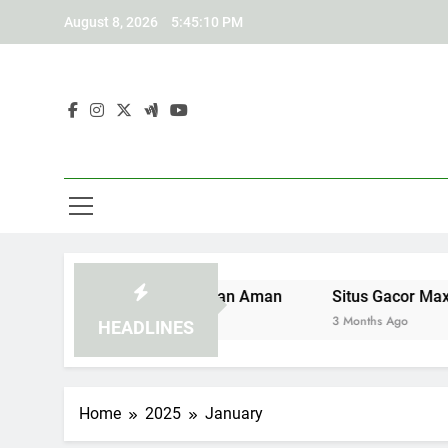
Skip
August 8, 2026
5:45:11 PM
to
content
Her
Herbs 4 U
ses Lebih Lancar dan Aman
Situs Gacor Maxwin Populer 
3 Months Ago
HEADLINES
Home
2025
January