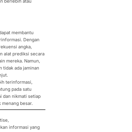
 berlebih atau
r dapat membantu
rinformasi. Dengan
rekuensi angka,
 alat prediksi secara
ain mereka. Namun,
n tidak ada jaminan
jut.
ih terinformasi,
antung pada satu
i dan nikmati setiap
k menang besar.
tise,
ikan informasi yang