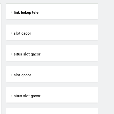
link bokep tele
slot gacor
situs slot gacor
slot gacor
situs slot gacor