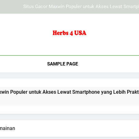
Situs Gacor Maxwin Populer untuk Akses Lewat Smartph
Bagaimana Media Teknologi Membant
Cara Platform Tiara4D Mengelola Trafik Peng
bs 4 USA
LAE138 Link Alternatif Res
SA Menyediakan Produk Herbal Alami Yang Aman Dan Efektif 
Situs Gacor Maxwin Populer untuk Akses Lewat Smartph
SAMPLE PAGE
Bagaimana Media Teknologi Membant
Cara Platform Tiara4D Mengelola Trafik Peng
 untuk Akses Lewat Smartphone yang Lebih Praktis dan Respo
rmainan