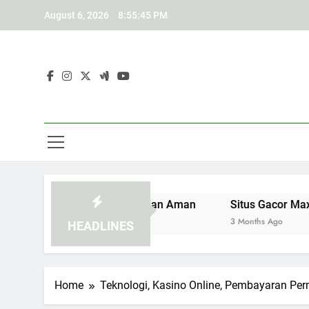
Skip
August 6, 2026
8:55:46 PM
to
content
Her
Herbs 4 U
ses Lebih Lancar dan Aman
Situs Gacor Maxwin Populer
3 Months Ago
HEADLINES
Home
Teknologi, Kasino Online, Pembayaran Pe