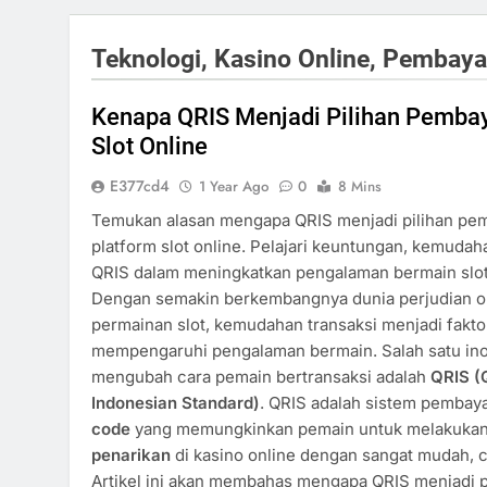
Teknologi, Kasino Online, Pembay
Kenapa QRIS Menjadi Pilihan Pemba
Slot Online
E377cd4
1 Year Ago
0
8 Mins
Temukan alasan mengapa QRIS menjadi pilihan pe
platform slot online. Pelajari keuntungan, kemuda
QRIS dalam meningkatkan pengalaman bermain slot d
Dengan semakin berkembangnya dunia perjudian on
permainan slot, kemudahan transaksi menjadi fakt
mempengaruhi pengalaman bermain. Salah satu ino
mengubah cara pemain bertransaksi adalah
QRIS (
Indonesian Standard)
. QRIS adalah sistem pembay
code
yang memungkinkan pemain untuk melakuka
penarikan
di kasino online dengan sangat mudah, 
Artikel ini akan membahas mengapa QRIS menjadi 