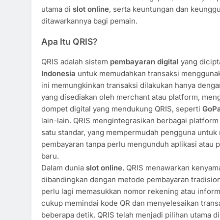
utama di
slot online
, serta keuntungan dan keungg
ditawarkannya bagi pemain.
Apa Itu QRIS?
QRIS adalah sistem
pembayaran digital
yang dicip
Indonesia
untuk memudahkan transaksi mengguna
ini memungkinkan transaksi dilakukan hanya deng
yang disediakan oleh merchant atau platform, men
dompet digital yang mendukung QRIS, seperti
GoP
lain-lain. QRIS mengintegrasikan berbagai platfo
satu standar, yang mempermudah pengguna untuk
pembayaran tanpa perlu mengunduh aplikasi atau 
baru.
Dalam dunia
slot online
, QRIS menawarkan kenyama
dibandingkan dengan metode pembayaran tradision
perlu lagi memasukkan nomor rekening atau informa
cukup memindai kode QR dan menyelesaikan trans
beberapa detik. QRIS telah menjadi pilihan utama d