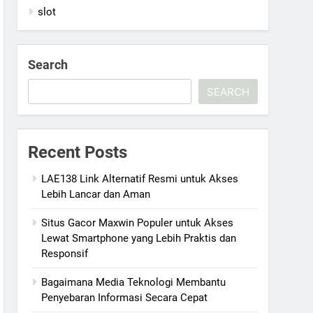
slot
Search
SEARCH
Recent Posts
LAE138 Link Alternatif Resmi untuk Akses
Lebih Lancar dan Aman
Situs Gacor Maxwin Populer untuk Akses
Lewat Smartphone yang Lebih Praktis dan
Responsif
Bagaimana Media Teknologi Membantu
Penyebaran Informasi Secara Cepat