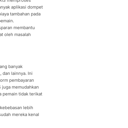
 QRIS memproses
anyak aplikasi dompet
biaya tambahan pada
pemain.
ansparan membantu
t oleh masalah
yang banyak
A
, dan lainnya. Ini
tform pembayaran
IS juga memudahkan
 pemain tidak terikat
 kebebasan lebih
sudah mereka kenal