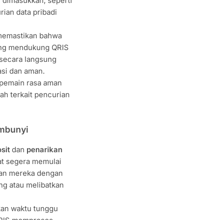
u dimasukkan, seperti
rian data pribadi
memastikan bahwa
yang mendukung QRIS
 secara langsung
kasi dan aman.
 pemain rasa aman
ah terkait pencurian
embunyi
sit
dan
penarikan
at segera memulai
gan mereka dengan
ng atau melibatkan
kan waktu tunggu