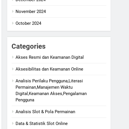
November 2024
October 2024
Categories
Akses Resmi dan Keamanan Digital
Aksesibilitas dan Keamanan Online
Analisis Perilaku Pengguna,Literasi
Permainan,Manajemen Waktu
Digital,Keamanan Akses,Pengalaman
Pengguna
Analisis Slot & Pola Permainan
Data & Statistik Slot Online