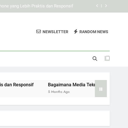
one yang Lebih Praktis dan Responsif
u Penyebaran Informasi Secara Cepat
guna untuk Menjaga Stabilitas Layanan
NEWSLETTER
RANDOM NEWS
mi untuk Akses Lebih Lancar dan Aman
Untuk Mendukung Kesehatan Tubuh Anda.
one yang Lebih Praktis dan Responsif
u Penyebaran Informasi Secara Cepat
guna untuk Menjaga Stabilitas Layanan
nsif
Bagaimana Media Teknologi Membantu Penyebaran
5 Months Ago