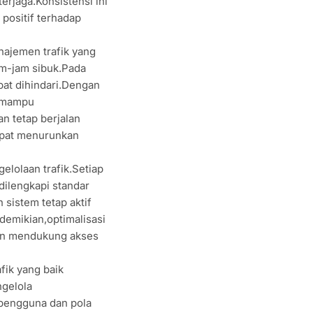
terjaga.Konsistensi ini
positif terhadap
anajemen trafik yang
m-jam sibuk.Pada
apat dihindari.Dengan
m mampu
n tetap berjalan
apat menurunkan
elolaan trafik.Setiap
dilengkapi standar
sistem tetap aktif
 demikian,optimalisasi
kan mendukung akses
fik yang baik
gelola
pengguna dan pola