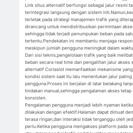
Link situs alternatif berfungsi sebagai jalur resmi
terintegrasi langsung dengan sistem inti.Namun,k
terletak pada strategi manajemen trafik yang diter
dirancang untuk mendistribusikan permintaan akse
sehingga tidak terjadi penumpukan beban pada satu 
tertentu.Pendekatan ini membantu menjaga respons
meskipun jumlah pengguna meningkat dalam waktu
Dari sisi teknis,pengelolaan trafik yang baik meli
beban secara real time dan pengalihan jalur akses 
alternatif Corlaslot memanfaatkan mekanisme y
kondisi sistem saat itu lalu menentukan jalur paling
pengguna.Proses ini berjalan di latar belakang ta
tindakan manual,sehingga pengalaman akses tetap 
konsisten.
Pengalaman pengguna menjadi lebih nyaman ketika 
dilakukan dengan efektif.Halaman dapat dimuat deng
terasa ringan,dan interaksi tidak terganggu oleh jed
perlu.Ketika pengguna mengakses platform pada w