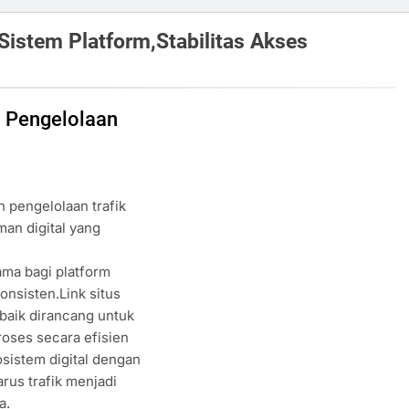
Sistem Platform,Stabilitas Akses
an Pengelolaan
 pengelolaan trafik
man digital yang
ama bagi platform
onsisten.Link situs
 baik dirancang untuk
oses secara efisien
istem digital dengan
us trafik menjadi
a.