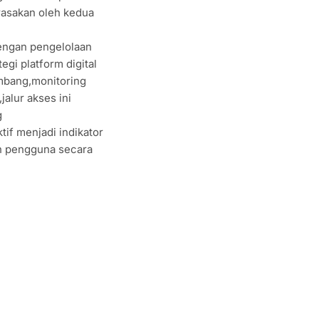
irasakan oleh kedua
 dengan pengelolaan
egi platform digital
imbang,monitoring
alur akses ini
g
if menjadi indikator
n pengguna secara