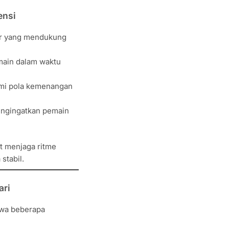
ensi
tur yang mendukung
in dalam waktu
i pola kemenangan
gingatkan pemain
t menjaga ritme
stabil.
ari
awa beberapa