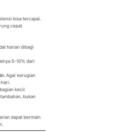
ensi bisa tercapai.
rung cepat
al harian dibagi
alnya 5–10% dari
in:
Agar kerugian
hari.
agian kecil
 tambahan, bukan
rian dapat bermain
l.