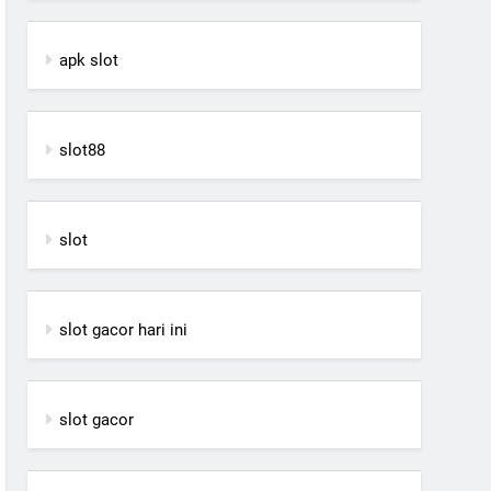
apk slot
slot88
slot
slot gacor hari ini
slot gacor