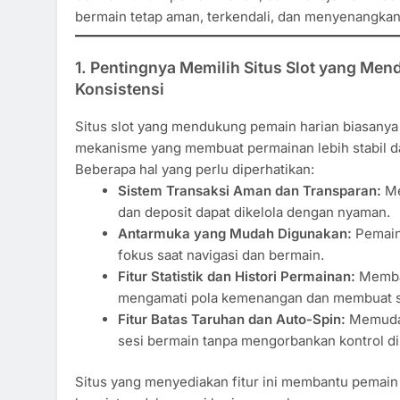
bermain tetap aman, terkendali, dan menyenangkan
1. Pentingnya Memilih Situs Slot yang Me
Konsistensi
Situs slot yang mendukung pemain harian biasanya 
mekanisme yang membuat permainan lebih stabil da
Beberapa hal yang perlu diperhatikan:
Sistem Transaksi Aman dan Transparan:
Me
dan deposit dapat dikelola dengan nyaman.
Antarmuka yang Mudah Digunakan:
Pemain
fokus saat navigasi dan bermain.
Fitur Statistik dan Histori Permainan:
Memba
mengamati pola kemenangan dan membuat str
Fitur Batas Taruhan dan Auto-Spin:
Memuda
sesi bermain tanpa mengorbankan kontrol dir
Situs yang menyediakan fitur ini membantu pemain t