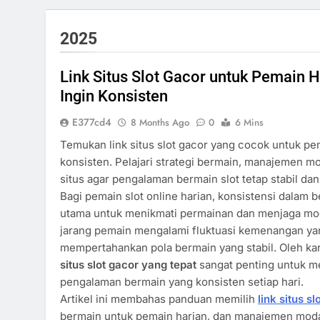
2025
Link Situs Slot Gacor untuk Pemain 
Ingin Konsisten
E377cd4
8 Months Ago
0
6 Mins
Temukan link situs slot gacor yang cocok untuk pe
konsisten. Pelajari strategi bermain, manajemen mo
situs agar pengalaman bermain slot tetap stabil d
Bagi pemain slot online harian, konsistensi dalam 
utama untuk menikmati permainan dan menjaga mod
jarang pemain mengalami fluktuasi kemenangan ya
mempertahankan pola bermain yang stabil. Oleh kar
situs slot gacor yang tepat
sangat penting untuk 
pengalaman bermain yang konsisten setiap hari.
Artikel ini membahas panduan memilih
link situs sl
bermain untuk pemain harian, dan manajemen mod