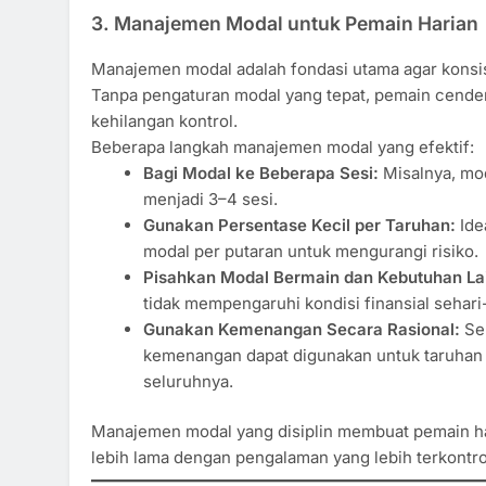
3. Manajemen Modal untuk Pemain Harian
Manajemen modal adalah fondasi utama agar konsist
Tanpa pengaturan modal yang tepat, pemain cende
kehilangan kontrol.
Beberapa langkah manajemen modal yang efektif:
Bagi Modal ke Beberapa Sesi:
Misalnya, mod
menjadi 3–4 sesi.
Gunakan Persentase Kecil per Taruhan:
Ide
modal per putaran untuk mengurangi risiko.
Pisahkan Modal Bermain dan Kebutuhan La
tidak mempengaruhi kondisi finansial sehari-
Gunakan Kemenangan Secara Rasional:
Seb
kemenangan dapat digunakan untuk taruhan
seluruhnya.
Manajemen modal yang disiplin membuat pemain ha
lebih lama dengan pengalaman yang lebih terkontro