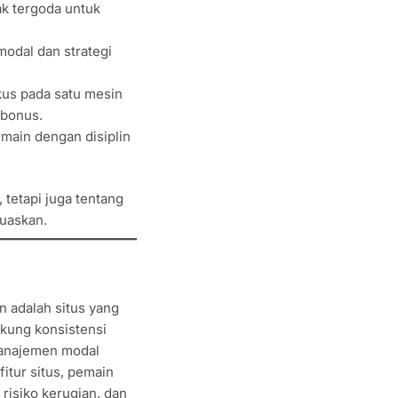
k tergoda untuk
dal dan strategi
us pada satu mesin
bonus.
main dengan disiplin
 tetapi juga tentang
uaskan.
n adalah situs yang
kung konsistensi
manajemen modal
itur situs, pemain
risiko kerugian, dan