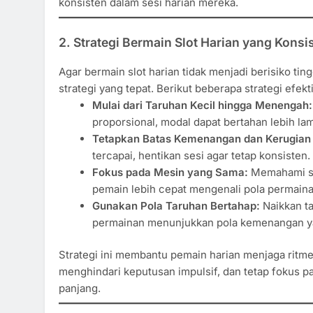
konsisten dalam sesi harian mereka.
2. Strategi Bermain Slot Harian yang Konsi
Agar bermain slot harian tidak menjadi berisiko tin
strategi yang tepat. Berikut beberapa strategi efekti
Mulai dari Taruhan Kecil hingga Menengah:
proporsional, modal dapat bertahan lebih la
Tetapkan Batas Kemenangan dan Kerugian 
tercapai, hentikan sesi agar tetap konsisten.
Fokus pada Mesin yang Sama:
Memahami s
pemain lebih cepat mengenali pola permain
Gunakan Pola Taruhan Bertahap:
Naikkan ta
permainan menunjukkan pola kemenangan ya
Strategi ini membantu pemain harian menjaga ritm
menghindari keputusan impulsif, dan tetap fokus p
panjang.