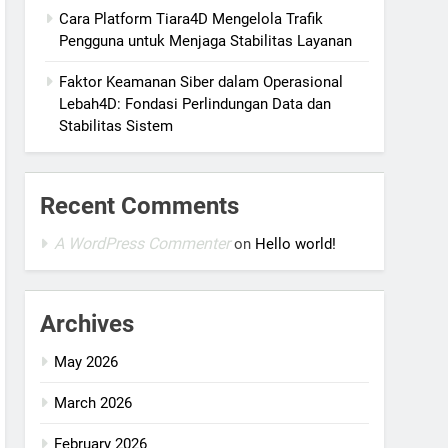
Cara Platform Tiara4D Mengelola Trafik
Pengguna untuk Menjaga Stabilitas Layanan
Faktor Keamanan Siber dalam Operasional
Lebah4D: Fondasi Perlindungan Data dan
Stabilitas Sistem
Recent Comments
A WordPress Commenter
on
Hello world!
Archives
May 2026
March 2026
February 2026