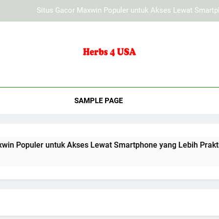
Situs Gacor Maxwin Populer untuk Akses Lewat Smartph
Bagaimana Media Teknologi Membant
Cara Platform Tiara4D Mengelola Trafik Peng
bs 4 USA
LAE138 Link Alternatif Res
SA Menyediakan Produk Herbal Alami Yang Aman Dan Efektif 
Situs Gacor Maxwin Populer untuk Akses Lewat Smartph
SAMPLE PAGE
Bagaimana Media Teknologi Membant
Cara Platform Tiara4D Mengelola Trafik Peng
 untuk Akses Lewat Smartphone yang Lebih Praktis dan Respo