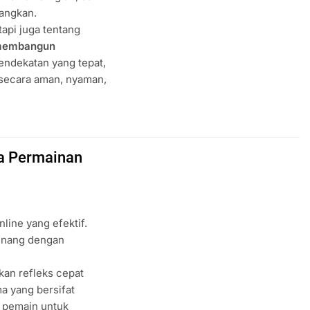
nangkan.
api juga tentang
n membangun
endekatan yang tepat,
 secara aman, nyaman,
a Permainan
ine yang efektif.
menang dengan
kan refleks cepat
ma yang bersifat
n pemain untuk