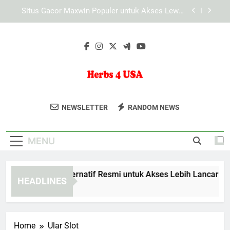
Skip
Situs Gacor Maxwin Populer untuk Akses Lewat
Smartphone yang Lebih Praktis dan Responsif
to
content
Bagaimana Media Teknologi Membantu
Penyebaran Informasi Secara Cepat
Cara Platform Tiara4D Mengelola Trafik Pengguna
untuk Menjaga Stabilitas Layanan
LAE138 Link Alternatif Resmi untuk Akses Lebih
Lancar dan Aman
Herbs 4 USA
Situs Gacor Maxwin Populer untuk Akses Lewat
Herbs 4 USA Menyediakan Produk
Smartphone yang Lebih Praktis dan Responsif
NEWSLETTER
RANDOM NEWS
Herbal Alami Yang Aman Dan Efektif
Bagaimana Media Teknologi Membantu
Untuk Mendukung Kesehatan Tubuh
Penyebaran Informasi Secara Cepat
MENU
Anda.
Cara Platform Tiara4D Mengelola Trafik Pengguna
untuk Menjaga Stabilitas Layanan
LAE138 Link Alternatif Resmi untuk Akses Lebih Lancar dan
HEADLINES
3 Months Ago
Home
Ular Slot