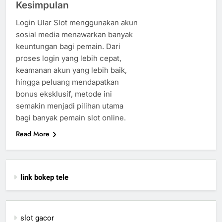
Kesimpulan
Login Ular Slot menggunakan akun
sosial media menawarkan banyak
keuntungan bagi pemain. Dari
proses login yang lebih cepat,
keamanan akun yang lebih baik,
hingga peluang mendapatkan
bonus eksklusif, metode ini
semakin menjadi pilihan utama
bagi banyak pemain slot online.
Read More
link bokep tele
slot gacor