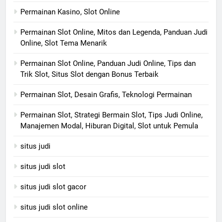
Permainan Kasino, Slot Online
Permainan Slot Online, Mitos dan Legenda, Panduan Judi
Online, Slot Tema Menarik
Permainan Slot Online, Panduan Judi Online, Tips dan
Trik Slot, Situs Slot dengan Bonus Terbaik
Permainan Slot, Desain Grafis, Teknologi Permainan
Permainan Slot, Strategi Bermain Slot, Tips Judi Online,
Manajemen Modal, Hiburan Digital, Slot untuk Pemula
situs judi
situs judi slot
situs judi slot gacor
situs judi slot online