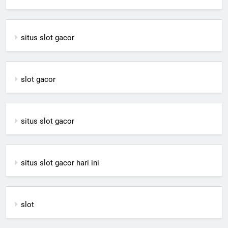
situs slot gacor
slot gacor
situs slot gacor
situs slot gacor hari ini
slot