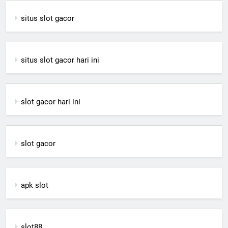
situs slot gacor
situs slot gacor hari ini
slot gacor hari ini
slot gacor
apk slot
slot88