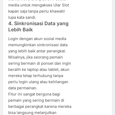
media untuk mengakses Ular Slot
kapan saja tanpa perlu khawatir
lupa kata sandi.
4. Sinkronisasi Data yang
Lebih Baik
Login dengan akun sosial media
memungkinkan sinkronisasi data
yang lebih baik antar perangkat.
Misalnya, jika seorang pemain
sering bermain di ponsel dan ingin
beralih ke laptop atau tablet, akun
mereka tetap terhubung tanpa
perlu login ulang atau kehilangan
data permainan.
Fitur ini sangat berguna bagi
pemain yang sering bermain di
berbagai perangkat karena mereka
bisa langsung melanjutkan