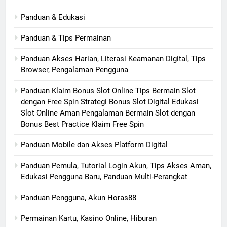
Panduan & Edukasi
Panduan & Tips Permainan
Panduan Akses Harian, Literasi Keamanan Digital, Tips
Browser, Pengalaman Pengguna
Panduan Klaim Bonus Slot Online Tips Bermain Slot
dengan Free Spin Strategi Bonus Slot Digital Edukasi
Slot Online Aman Pengalaman Bermain Slot dengan
Bonus Best Practice Klaim Free Spin
Panduan Mobile dan Akses Platform Digital
Panduan Pemula, Tutorial Login Akun, Tips Akses Aman,
Edukasi Pengguna Baru, Panduan Multi-Perangkat
Panduan Pengguna, Akun Horas88
Permainan Kartu, Kasino Online, Hiburan