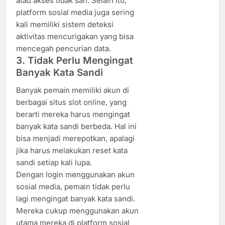
atau akses tidak sah. Selain itu,
platform sosial media juga sering
kali memiliki sistem deteksi
aktivitas mencurigakan yang bisa
mencegah pencurian data.
3. Tidak Perlu Mengingat
Banyak Kata Sandi
Banyak pemain memiliki akun di
berbagai situs slot online, yang
berarti mereka harus mengingat
banyak kata sandi berbeda. Hal ini
bisa menjadi merepotkan, apalagi
jika harus melakukan reset kata
sandi setiap kali lupa.
Dengan login menggunakan akun
sosial media, pemain tidak perlu
lagi mengingat banyak kata sandi.
Mereka cukup menggunakan akun
utama mereka di platform sosial