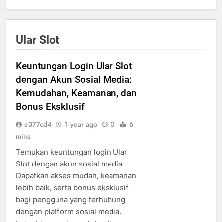
Ular Slot
Keuntungan Login Ular Slot
dengan Akun Sosial Media:
Kemudahan, Keamanan, dan
Bonus Eksklusif
e377cd4
1 year ago
0
6
mins
Temukan keuntungan login Ular
Slot dengan akun sosial media.
Dapatkan akses mudah, keamanan
lebih baik, serta bonus eksklusif
bagi pengguna yang terhubung
dengan platform sosial media.