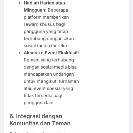
Hadiah Harian atau
Mingguan:
Beberapa
platform memberikan
reward khusus bagi
pengguna yang tetap
terhubung dengan akun
sosial media mereka.
Akses ke Event Eksklusif:
Pemain yang terhubung
dengan sosial media bisa
mendapatkan undangan
untuk mengikuti turnamen
atau event spesial yang
tidak tersedia bagi
pengguna lain.
6. Integrasi dengan
Komunitas dan Teman