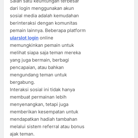
Salah satu keuntungan terbesar
dari login menggunakan akun
sosial media adalah kemudahan
berinteraksi dengan komunitas
pemain lainnya. Beberapa platform
ularslot login
online
memungkinkan pemain untuk
melihat siapa saja teman mereka
yang juga bermain, berbagi
pencapaian, atau bahkan
mengundang teman untuk
bergabung.
Interaksi sosial ini tidak hanya
membuat permainan lebih
menyenangkan, tetapi juga
memberikan kesempatan untuk
mendapatkan hadiah tambahan
melalui sistem referral atau bonus
ajak teman.