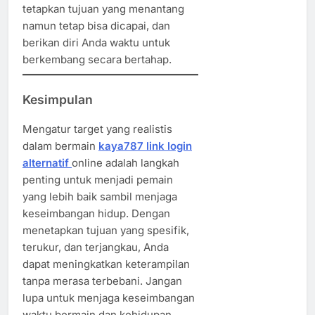
tetapkan tujuan yang menantang
namun tetap bisa dicapai, dan
berikan diri Anda waktu untuk
berkembang secara bertahap.
Kesimpulan
Mengatur target yang realistis
dalam bermain
kaya787 link login
alternatif
online adalah langkah
penting untuk menjadi pemain
yang lebih baik sambil menjaga
keseimbangan hidup. Dengan
menetapkan tujuan yang spesifik,
terukur, dan terjangkau, Anda
dapat meningkatkan keterampilan
tanpa merasa terbebani. Jangan
lupa untuk menjaga keseimbangan
waktu bermain dan kehidupan