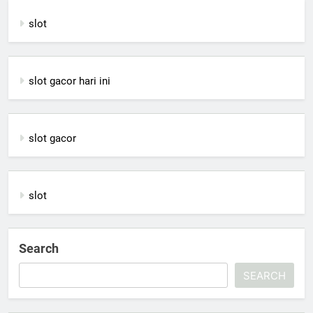
slot
slot gacor hari ini
slot gacor
slot
Search
SEARCH