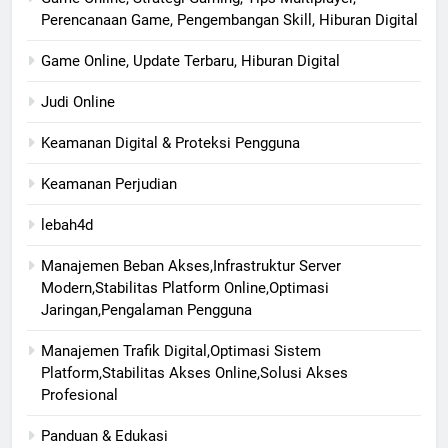
Perencanaan Game, Pengembangan Skill, Hiburan Digital
Game Online, Update Terbaru, Hiburan Digital
Judi Online
Keamanan Digital & Proteksi Pengguna
Keamanan Perjudian
lebah4d
Manajemen Beban Akses,Infrastruktur Server
Modern,Stabilitas Platform Online,Optimasi
Jaringan,Pengalaman Pengguna
Manajemen Trafik Digital,Optimasi Sistem
Platform,Stabilitas Akses Online,Solusi Akses
Profesional
Panduan & Edukasi