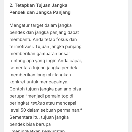
2.
Tetapkan Tujuan Jangka
Pendek dan Jangka Panjang
Mengatur target dalam jangka
pendek dan jangka panjang dapat
membantu Anda tetap fokus dan
termotivasi. Tujuan jangka panjang
memberikan gambaran besar
tentang apa yang ingin Anda capai,
sementara tujuan jangka pendek
memberikan langkah-langkah
konkret untuk mencapainya.
Contoh tujuan jangka panjang bisa
berupa “menjadi pemain top di
peringkat
ranked
atau mencapai
level 50 dalam sebuah permainan.”
Sementara itu, tujuan jangka
pendek bisa berupa
“meningkatkan keakuratan