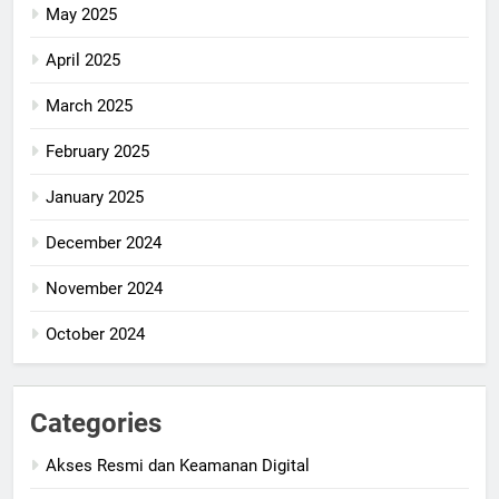
May 2025
April 2025
March 2025
February 2025
January 2025
December 2024
November 2024
October 2024
Categories
Akses Resmi dan Keamanan Digital