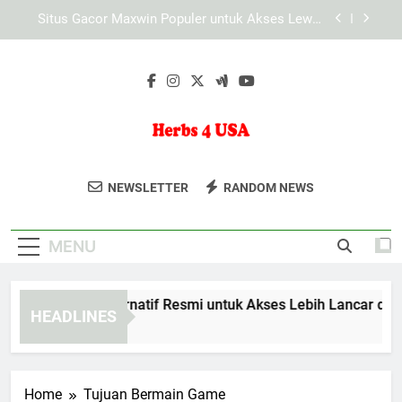
Skip
Bagaimana Media Teknologi Membantu
to
Penyebaran Informasi Secara Cepat
content
Cara Platform Tiara4D Mengelola Trafik Pengguna
untuk Menjaga Stabilitas Layanan
LAE138 Link Alternatif Resmi untuk Akses Lebih
Lancar dan Aman
Situs Gacor Maxwin Populer untuk Akses Lewat
Smartphone yang Lebih Praktis dan Responsif
Herbs 4 USA
Herbs 4 USA Menyediakan Produk
Bagaimana Media Teknologi Membantu
NEWSLETTER
RANDOM NEWS
Penyebaran Informasi Secara Cepat
Herbal Alami Yang Aman Dan Efektif
Cara Platform Tiara4D Mengelola Trafik Pengguna
Untuk Mendukung Kesehatan Tubuh
untuk Menjaga Stabilitas Layanan
MENU
Anda.
AE138 Link Alternatif Resmi untuk Akses Lebih Lancar dan A
HEADLINES
 Months Ago
Home
Tujuan Bermain Game