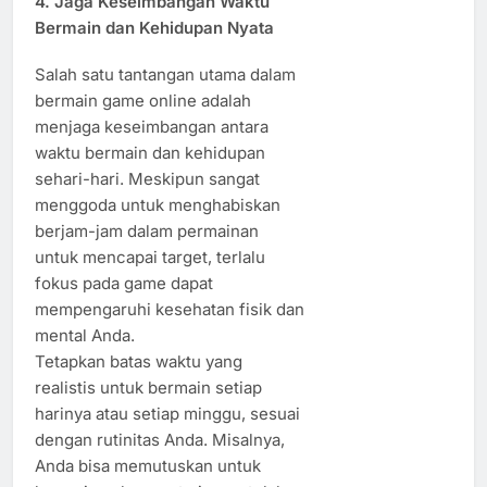
4.
Jaga Keseimbangan Waktu
Bermain dan Kehidupan Nyata
Salah satu tantangan utama dalam
bermain game online adalah
menjaga keseimbangan antara
waktu bermain dan kehidupan
sehari-hari. Meskipun sangat
menggoda untuk menghabiskan
berjam-jam dalam permainan
untuk mencapai target, terlalu
fokus pada game dapat
mempengaruhi kesehatan fisik dan
mental Anda.
Tetapkan batas waktu yang
realistis untuk bermain setiap
harinya atau setiap minggu, sesuai
dengan rutinitas Anda. Misalnya,
Anda bisa memutuskan untuk