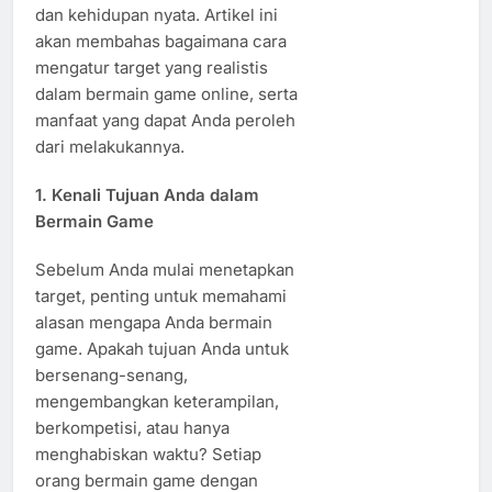
dan kehidupan nyata. Artikel ini
akan membahas bagaimana cara
mengatur target yang realistis
dalam bermain game online, serta
manfaat yang dapat Anda peroleh
dari melakukannya.
1.
Kenali Tujuan Anda dalam
Bermain Game
Sebelum Anda mulai menetapkan
target, penting untuk memahami
alasan mengapa Anda bermain
game. Apakah tujuan Anda untuk
bersenang-senang,
mengembangkan keterampilan,
berkompetisi, atau hanya
menghabiskan waktu? Setiap
orang bermain game dengan