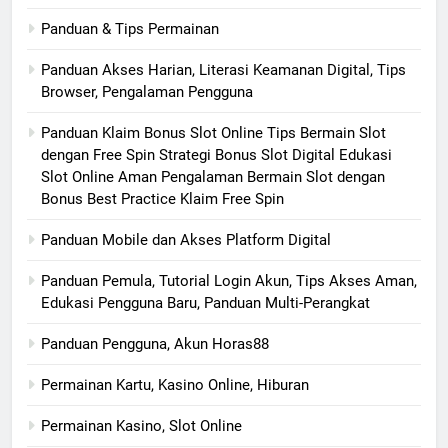
Panduan & Tips Permainan
Panduan Akses Harian, Literasi Keamanan Digital, Tips
Browser, Pengalaman Pengguna
Panduan Klaim Bonus Slot Online Tips Bermain Slot
dengan Free Spin Strategi Bonus Slot Digital Edukasi
Slot Online Aman Pengalaman Bermain Slot dengan
Bonus Best Practice Klaim Free Spin
Panduan Mobile dan Akses Platform Digital
Panduan Pemula, Tutorial Login Akun, Tips Akses Aman,
Edukasi Pengguna Baru, Panduan Multi-Perangkat
Panduan Pengguna, Akun Horas88
Permainan Kartu, Kasino Online, Hiburan
Permainan Kasino, Slot Online