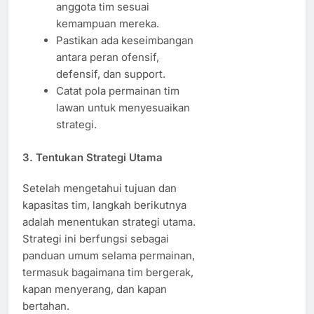
anggota tim sesuai
kemampuan mereka.
Pastikan ada keseimbangan
antara peran ofensif,
defensif, dan support.
Catat pola permainan tim
lawan untuk menyesuaikan
strategi.
3. Tentukan Strategi Utama
Setelah mengetahui tujuan dan
kapasitas tim, langkah berikutnya
adalah menentukan strategi utama.
Strategi ini berfungsi sebagai
panduan umum selama permainan,
termasuk bagaimana tim bergerak,
kapan menyerang, dan kapan
bertahan.