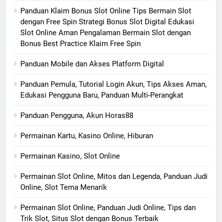
Panduan Klaim Bonus Slot Online Tips Bermain Slot
dengan Free Spin Strategi Bonus Slot Digital Edukasi
Slot Online Aman Pengalaman Bermain Slot dengan
Bonus Best Practice Klaim Free Spin
Panduan Mobile dan Akses Platform Digital
Panduan Pemula, Tutorial Login Akun, Tips Akses Aman,
Edukasi Pengguna Baru, Panduan Multi-Perangkat
Panduan Pengguna, Akun Horas88
Permainan Kartu, Kasino Online, Hiburan
Permainan Kasino, Slot Online
Permainan Slot Online, Mitos dan Legenda, Panduan Judi
Online, Slot Tema Menarik
Permainan Slot Online, Panduan Judi Online, Tips dan
Trik Slot, Situs Slot dengan Bonus Terbaik