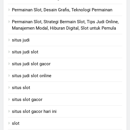
Permainan Slot, Desain Grafis, Teknologi Permainan
Permainan Slot, Strategi Bermain Slot, Tips Judi Online,
Manajemen Modal, Hiburan Digital, Slot untuk Pemula
situs judi
situs judi slot
situs judi slot gacor
situs judi slot online
situs slot
situs slot gacor
situs slot gacor hari ini
slot