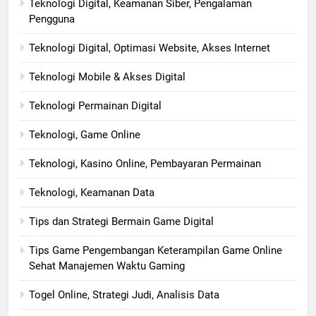
Teknologi Digital, Keamanan Siber, Pengalaman
Pengguna
Teknologi Digital, Optimasi Website, Akses Internet
Teknologi Mobile & Akses Digital
Teknologi Permainan Digital
Teknologi, Game Online
Teknologi, Kasino Online, Pembayaran Permainan
Teknologi, Keamanan Data
Tips dan Strategi Bermain Game Digital
Tips Game Pengembangan Keterampilan Game Online
Sehat Manajemen Waktu Gaming
Togel Online, Strategi Judi, Analisis Data