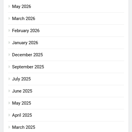
May 2026
March 2026
February 2026
January 2026
December 2025
September 2025
July 2025
June 2025
May 2025
April 2025
March 2025