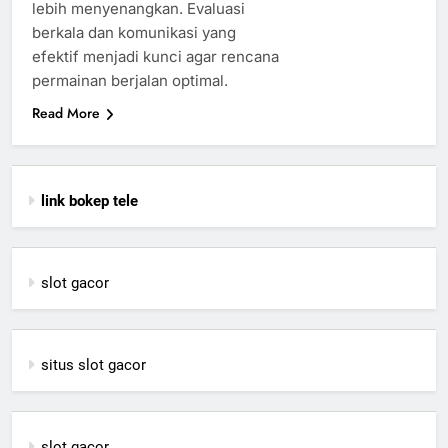
lebih menyenangkan. Evaluasi
berkala dan komunikasi yang
efektif menjadi kunci agar rencana
permainan berjalan optimal.
Read More
link bokep tele
slot gacor
situs slot gacor
slot gacor