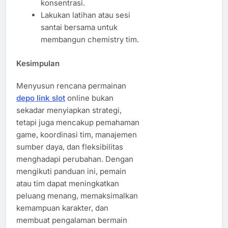
konsentrasi.
Lakukan latihan atau sesi
santai bersama untuk
membangun chemistry tim.
Kesimpulan
Menyusun rencana permainan
depo link slot
online bukan
sekadar menyiapkan strategi,
tetapi juga mencakup pemahaman
game, koordinasi tim, manajemen
sumber daya, dan fleksibilitas
menghadapi perubahan. Dengan
mengikuti panduan ini, pemain
atau tim dapat meningkatkan
peluang menang, memaksimalkan
kemampuan karakter, dan
membuat pengalaman bermain