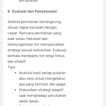
pertahanan.
6. Evaluasi dan Penyesuaian
Selama permainan berlangsung,
situasi dapat berubah dengan
cepat. Rencana permainan yang
baik selalu fleksibel dan
memungkinkan tim menyesuaikan
strategi sesuai kebutuhan. Evaluasi
berkala membantu tim tetap fokus
dan efektif.
Tips:
Analisis hasil setiap putaran
atau sesi untuk mengetahui
apa yang berhasil dan gagal.
Diskusikan strategi adaptif
saat menghadapi perubahan
taktik lawan.