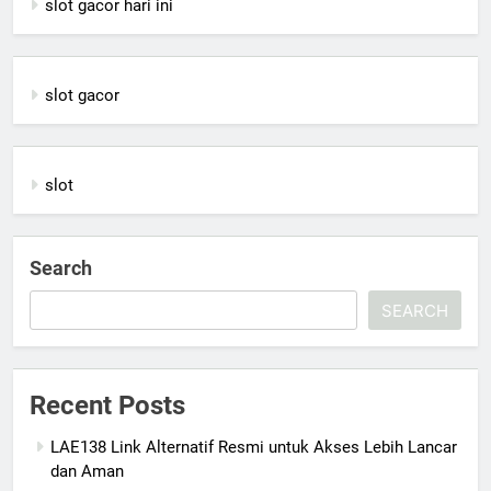
slot gacor hari ini
slot gacor
slot
Search
SEARCH
Recent Posts
LAE138 Link Alternatif Resmi untuk Akses Lebih Lancar
dan Aman