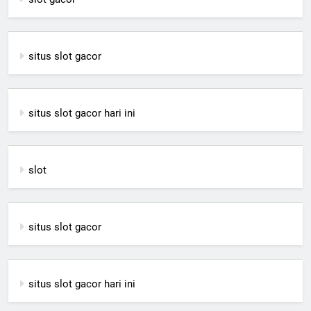
situs slot gacor
situs slot gacor hari ini
slot
situs slot gacor
situs slot gacor hari ini