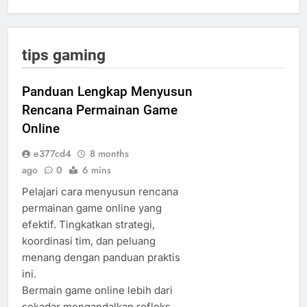
tips gaming
Panduan Lengkap Menyusun
Rencana Permainan Game
Online
e377cd4
8 months
ago
0
6 mins
Pelajari cara menyusun rencana
permainan game online yang
efektif. Tingkatkan strategi,
koordinasi tim, dan peluang
menang dengan panduan praktis
ini.
Bermain game online lebih dari
sekadar mengandalkan refleks