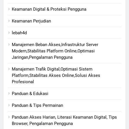
Keamanan Digital & Proteksi Pengguna
Keamanan Perjudian
lebah4d
Manajemen Beban Akses,Infrastruktur Server
Modern,Stabilitas Platform Online,Optimasi
Jaringan,Pengalaman Pengguna
Manajemen Trafik Digital,Optimasi Sistem
Platform,Stabilitas Akses Online,Solusi Akses
Profesional
Panduan & Edukasi
Panduan & Tips Permainan
Panduan Akses Harian, Literasi Keamanan Digital, Tips
Browser, Pengalaman Pengguna