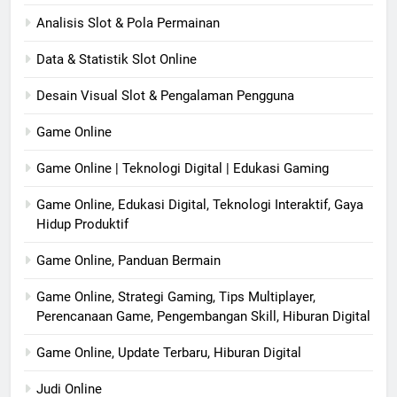
Analisis Slot & Pola Permainan
Data & Statistik Slot Online
Desain Visual Slot & Pengalaman Pengguna
Game Online
Game Online | Teknologi Digital | Edukasi Gaming
Game Online, Edukasi Digital, Teknologi Interaktif, Gaya
Hidup Produktif
Game Online, Panduan Bermain
Game Online, Strategi Gaming, Tips Multiplayer,
Perencanaan Game, Pengembangan Skill, Hiburan Digital
Game Online, Update Terbaru, Hiburan Digital
Judi Online