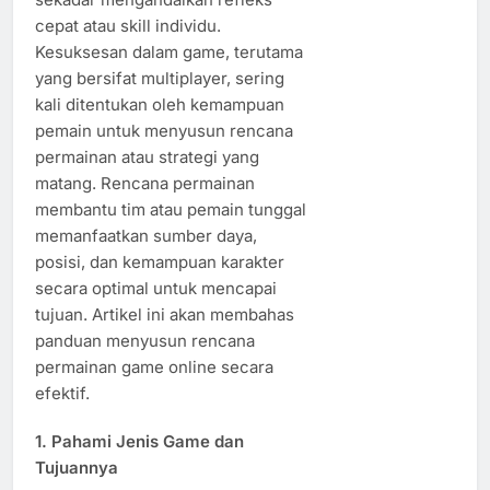
cepat atau skill individu.
Kesuksesan dalam game, terutama
yang bersifat multiplayer, sering
kali ditentukan oleh kemampuan
pemain untuk menyusun rencana
permainan atau strategi yang
matang. Rencana permainan
membantu tim atau pemain tunggal
memanfaatkan sumber daya,
posisi, dan kemampuan karakter
secara optimal untuk mencapai
tujuan. Artikel ini akan membahas
panduan menyusun rencana
permainan game online secara
efektif.
1. Pahami Jenis Game dan
Tujuannya