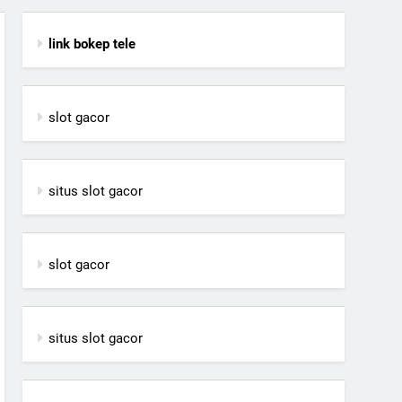
link bokep tele
slot gacor
situs slot gacor
slot gacor
situs slot gacor