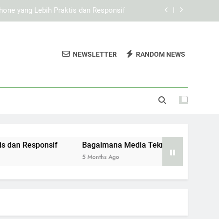
one yang Lebih Praktis dan Responsif
u Penyebaran Informasi Secara Cepat
guna untuk Menjaga Stabilitas Layanan
NEWSLETTER
RANDOM NEWS
mi untuk Akses Lebih Lancar dan Aman
Untuk Mendukung Kesehatan Tubuh Anda.
one yang Lebih Praktis dan Responsif
u Penyebaran Informasi Secara Cepat
guna untuk Menjaga Stabilitas Layanan
nsif
Bagaimana Media Teknologi Membantu Penyebaran
5 Months Ago