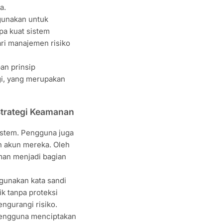
a.
igunakan untuk
pa kuat sistem
ari manajemen risiko
an prinsip
gi, yang merupakan
Strategi Keamanan
istem. Pengguna juga
 akun mereka. Oleh
aman menjadi bagian
gunakan kata sandi
ik tanpa proteksi
ngurangi risiko.
 pengguna menciptakan