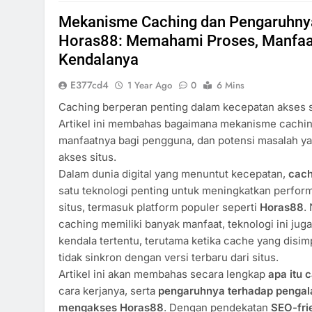
Mekanisme Caching dan Pengaruhny
Horas88: Memahami Proses, Manfaat
Kendalanya
E377cd4
1 Year Ago
0
6 Mins
Caching berperan penting dalam kecepatan akses s
Artikel ini membahas bagaimana mekanisme cachin
manfaatnya bagi pengguna, dan potensi masalah yan
akses situs.
Dalam dunia digital yang menuntut kecepatan,
cach
satu teknologi penting untuk meningkatkan perform
situs, termasuk platform populer seperti
Horas88
.
caching memiliki banyak manfaat, teknologi ini ju
kendala tertentu, terutama ketika cache yang disi
tidak sinkron dengan versi terbaru dari situs.
Artikel ini akan membahas secara lengkap
apa itu 
cara kerjanya, serta
pengaruhnya terhadap penga
mengakses Horas88
. Dengan pendekatan
SEO-fri