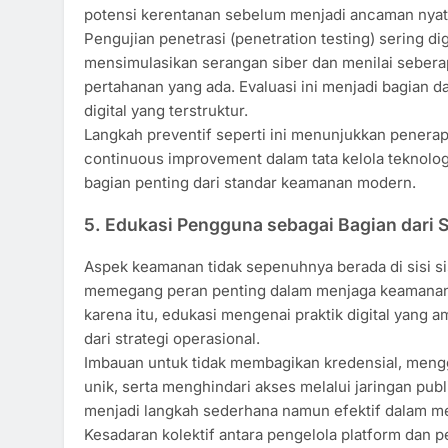
potensi kerentanan sebelum menjadi ancaman nyat
Pengujian penetrasi (penetration testing) sering d
mensimulasikan serangan siber dan menilai sebera
pertahanan yang ada. Evaluasi ini menjadi bagian d
digital yang terstruktur.
Langkah preventif seperti ini menunjukkan penerap
continuous improvement dalam tata kelola teknolo
bagian penting dari standar keamanan modern.
5. Edukasi Pengguna sebagai Bagian dari 
Aspek keamanan tidak sepenuhnya berada di sisi s
memegang peran penting dalam menjaga keamanan
karena itu, edukasi mengenai praktik digital yang 
dari strategi operasional.
Imbauan untuk tidak membagikan kredensial, meng
unik, serta menghindari akses melalui jaringan publ
menjadi langkah sederhana namun efektif dalam me
Kesadaran kolektif antara pengelola platform dan