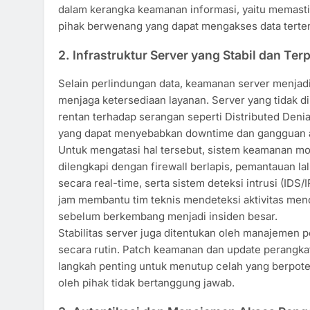
dalam kerangka keamanan informasi, yaitu memast
pihak berwenang yang dapat mengakses data terte
2. Infrastruktur Server yang Stabil dan Ter
Selain perlindungan data, keamanan server menjadi
menjaga ketersediaan layanan. Server yang tidak d
rentan terhadap serangan seperti Distributed Denia
yang dapat menyebabkan downtime dan gangguan 
Untuk mengatasi hal tersebut, sistem keamanan m
dilengkapi dengan firewall berlapis, pemantauan lalu
secara real-time, serta sistem deteksi intrusi (IDS/
jam membantu tim teknis mendeteksi aktivitas menc
sebelum berkembang menjadi insiden besar.
Stabilitas server juga ditentukan oleh manajemen
secara rutin. Patch keamanan dan update perangka
langkah penting untuk menutup celah yang berpote
oleh pihak tidak bertanggung jawab.