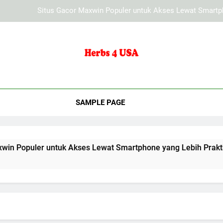
Situs Gacor Maxwin Populer untuk Akses Lewat Smartph
Bagaimana Media Teknologi Membant
Cara Platform Tiara4D Mengelola Trafik Peng
bs 4 USA
LAE138 Link Alternatif Res
SA Menyediakan Produk Herbal Alami Yang Aman Dan Efektif 
Situs Gacor Maxwin Populer untuk Akses Lewat Smartph
SAMPLE PAGE
Bagaimana Media Teknologi Membant
Cara Platform Tiara4D Mengelola Trafik Peng
 untuk Akses Lewat Smartphone yang Lebih Praktis dan Respo