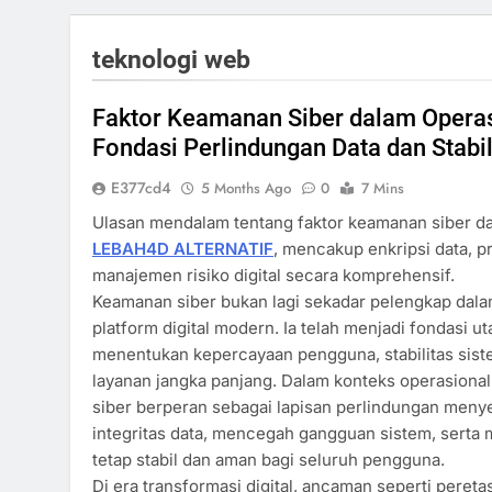
teknologi web
Faktor Keamanan Siber dalam Opera
Fondasi Perlindungan Data dan Stabil
E377cd4
5 Months Ago
0
7 Mins
Ulasan mendalam tentang faktor keamanan siber d
LEBAH4D ALTERNATIF
, mencakup enkripsi data, pr
manajemen risiko digital secara komprehensif.
Keamanan siber bukan lagi sekadar pelengkap dala
platform digital modern. Ia telah menjadi fondasi u
menentukan kepercayaan pengguna, stabilitas sist
layanan jangka panjang. Dalam konteks operasion
siber berperan sebagai lapisan perlindungan meny
integritas data, mencegah gangguan sistem, serta
tetap stabil dan aman bagi seluruh pengguna.
Di era transformasi digital, ancaman seperti pereta