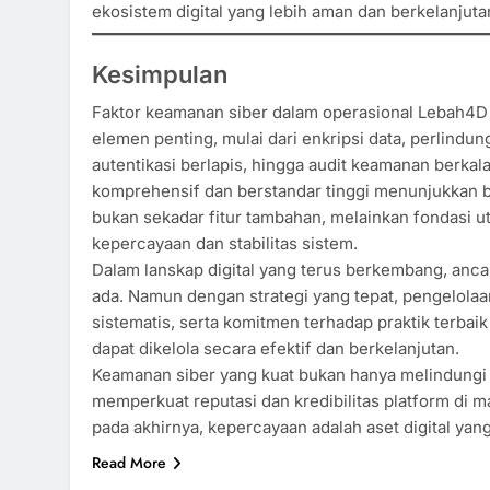
ekosistem digital yang lebih aman dan berkelanjuta
Kesimpulan
Faktor keamanan siber dalam operasional Lebah4
elemen penting, mulai dari enkripsi data, perlindun
autentikasi berlapis, hingga audit keamanan berkal
komprehensif dan berstandar tinggi menunjukkan
bukan sekadar fitur tambahan, melainkan fondasi 
kepercayaan dan stabilitas sistem.
Dalam lanskap digital yang terus berkembang, anca
ada. Namun dengan strategi yang tepat, pengelolaa
sistematis, serta komitmen terhadap praktik terbai
dapat dikelola secara efektif dan berkelanjutan.
Keamanan siber yang kuat bukan hanya melindungi s
memperkuat reputasi dan kredibilitas platform di 
pada akhirnya, kepercayaan adalah aset digital yang
Read More