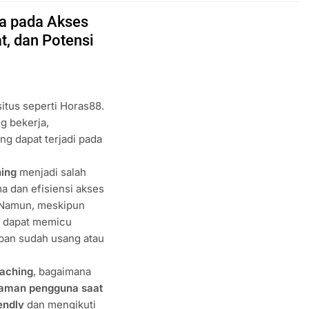
a pada Akses
, dan Potensi
itus seperti Horas88.
g bekerja,
g dapat terjadi pada
ing
menjadi salah
a dan efisiensi akses
 Namun, meskipun
ga dapat memicu
mpan sudah usang atau
caching
, bagaimana
laman pengguna saat
endly
dan mengikuti