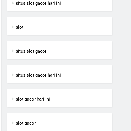
situs slot gacor hari ini
slot
situs slot gacor
situs slot gacor hari ini
slot gacor hari ini
slot gacor