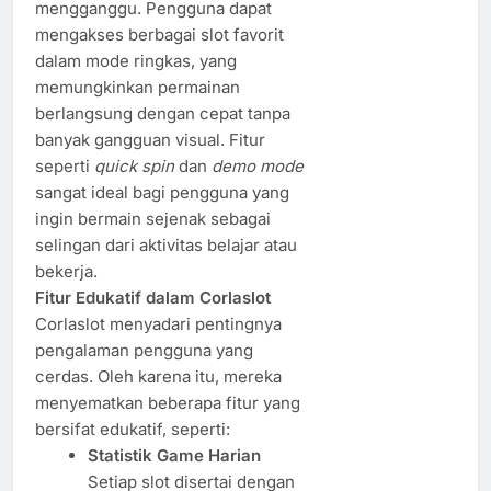
mengganggu. Pengguna dapat
mengakses berbagai slot favorit
dalam mode ringkas, yang
memungkinkan permainan
berlangsung dengan cepat tanpa
banyak gangguan visual. Fitur
seperti
quick spin
dan
demo mode
sangat ideal bagi pengguna yang
ingin bermain sejenak sebagai
selingan dari aktivitas belajar atau
bekerja.
Fitur Edukatif dalam Corlaslot
Corlaslot menyadari pentingnya
pengalaman pengguna yang
cerdas. Oleh karena itu, mereka
menyematkan beberapa fitur yang
bersifat edukatif, seperti:
Statistik Game Harian
Setiap slot disertai dengan