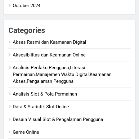
October 2024
Categories
Akses Resmi dan Keamanan Digital
Aksesibilitas dan Keamanan Online
Analisis Perilaku Pengguna,Literasi
Permainan,Manajemen Waktu Digital,Keamanan
Akses,Pengalaman Pengguna
Analisis Slot & Pola Permainan
Data & Statistik Slot Online
Desain Visual Slot & Pengalaman Pengguna
Game Online