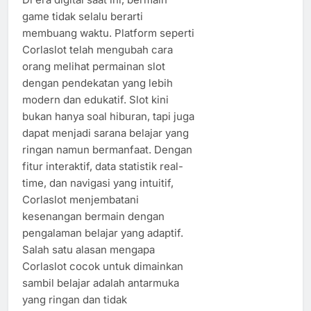
game tidak selalu berarti
membuang waktu. Platform seperti
Corlaslot telah mengubah cara
orang melihat permainan slot
dengan pendekatan yang lebih
modern dan edukatif. Slot kini
bukan hanya soal hiburan, tapi juga
dapat menjadi sarana belajar yang
ringan namun bermanfaat. Dengan
fitur interaktif, data statistik real-
time, dan navigasi yang intuitif,
Corlaslot menjembatani
kesenangan bermain dengan
pengalaman belajar yang adaptif.
Salah satu alasan mengapa
Corlaslot cocok untuk dimainkan
sambil belajar adalah antarmuka
yang ringan dan tidak