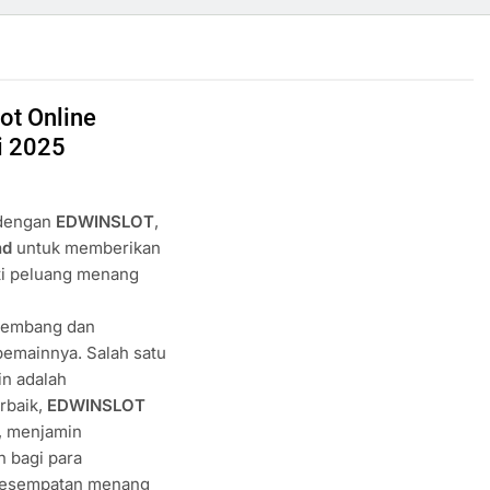
t Online
i 2025
 dengan
EDWINSLOT
,
nd
untuk memberikan
ti peluang menang
rkembang dan
emainnya. Salah satu
in adalah
rbaik,
EDWINSLOT
l, menjamin
 bagi para
 kesempatan menang