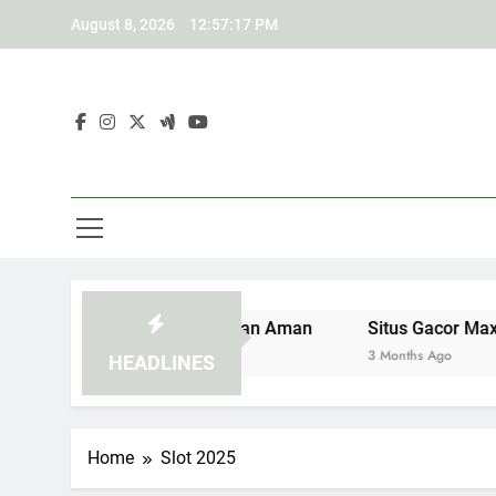
Skip
August 8, 2026
12:57:18 PM
to
content
Her
Herbs 4 U
ses Lebih Lancar dan Aman
Situs Gacor Maxwin Populer
3 Months Ago
HEADLINES
Home
Slot 2025