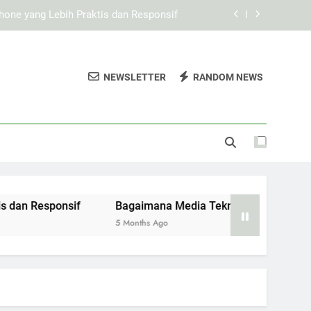
one yang Lebih Praktis dan Responsif
u Penyebaran Informasi Secara Cepat
guna untuk Menjaga Stabilitas Layanan
NEWSLETTER
RANDOM NEWS
mi untuk Akses Lebih Lancar dan Aman
Untuk Mendukung Kesehatan Tubuh Anda.
one yang Lebih Praktis dan Responsif
u Penyebaran Informasi Secara Cepat
guna untuk Menjaga Stabilitas Layanan
nsif
Bagaimana Media Teknologi Membantu Penyebaran
5 Months Ago