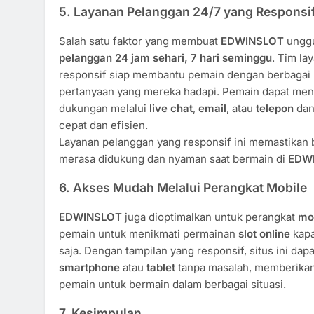
5.
Layanan Pelanggan 24/7 yang Responsif
Salah satu faktor yang membuat
EDWINSLOT
unggu
pelanggan 24 jam sehari, 7 hari seminggu
. Tim la
responsif siap membantu pemain dengan berbagai 
pertanyaan yang mereka hadapi. Pemain dapat me
dukungan melalui
live chat
,
email
, atau
telepon
dan
cepat dan efisien.
Layanan pelanggan yang responsif ini memastikan 
merasa didukung dan nyaman saat bermain di
EDW
6.
Akses Mudah Melalui Perangkat Mobile
EDWINSLOT
juga dioptimalkan untuk perangkat
mo
pemain untuk menikmati permainan
slot online
kapa
saja. Dengan tampilan yang responsif, situs ini dapa
smartphone
atau
tablet
tanpa masalah, memberikan
pemain untuk bermain dalam berbagai situasi.
7.
Kesimpulan