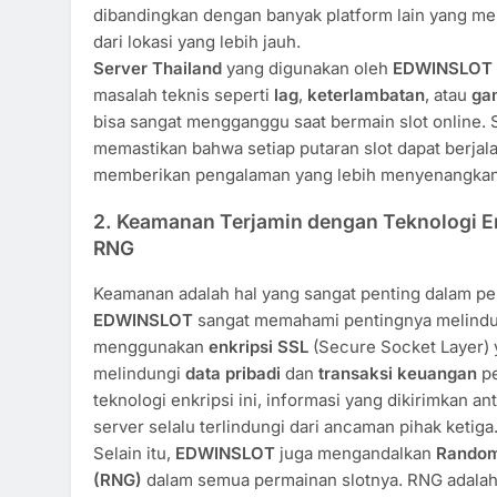
dibandingkan dengan banyak platform lain yang m
dari lokasi yang lebih jauh.
Server Thailand
yang digunakan oleh
EDWINSLOT
masalah teknis seperti
lag
,
keterlambatan
, atau
ga
bisa sangat mengganggu saat bermain slot online. S
memastikan bahwa setiap putaran slot dapat berjal
memberikan pengalaman yang lebih menyenangkan
2.
Keamanan Terjamin dengan Teknologi En
RNG
Keamanan adalah hal yang sangat penting dalam per
EDWINSLOT
sangat memahami pentingnya melindun
menggunakan
enkripsi SSL
(Secure Socket Layer) 
melindungi
data pribadi
dan
transaksi keuangan
pe
teknologi enkripsi ini, informasi yang dikirimkan a
server selalu terlindungi dari ancaman pihak ketiga
Selain itu,
EDWINSLOT
juga mengandalkan
Random
(RNG)
dalam semua permainan slotnya. RNG adalah