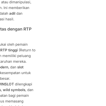
 atau dimanipulasi,
n. Ini memberikan
adalah
adil
dan
si hasil.
itas dengan RTP
ukai oleh pemain
n
RTP tinggi
(Return to
n memiliki peluang
taruhan mereka.
odern
, dan
slot
 kesempatan untuk
besar.
INSLOT
dilengkapi
s
,
wild symbols
, dan
patan bagi pemain
arus memasang