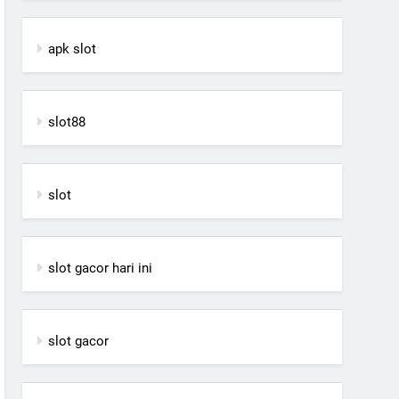
apk slot
slot88
slot
slot gacor hari ini
slot gacor