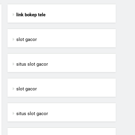
link bokep tele
slot gacor
situs slot gacor
slot gacor
situs slot gacor