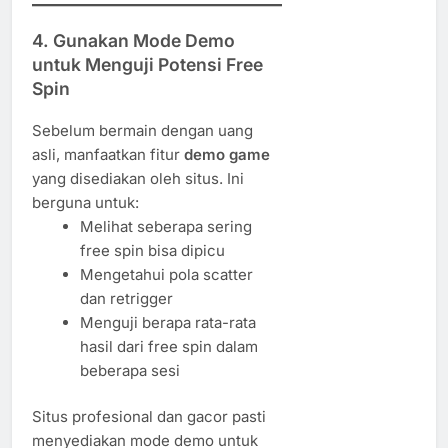
4. Gunakan Mode Demo
untuk Menguji Potensi Free
Spin
Sebelum bermain dengan uang
asli, manfaatkan fitur
demo game
yang disediakan oleh situs. Ini
berguna untuk:
Melihat seberapa sering
free spin bisa dipicu
Mengetahui pola scatter
dan retrigger
Menguji berapa rata-rata
hasil dari free spin dalam
beberapa sesi
Situs profesional dan gacor pasti
menyediakan mode demo untuk