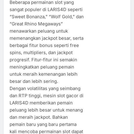
Beberapa permainan slot yang
sangat populer di LARIS4D seperti
“Sweet Bonanza,” “Wolf Gold,” dan
“Great Rhino Megaways”
menawarkan peluang untuk
memenangkan jackpot besar, serta
berbagai fitur bonus seperti free
spins, multipliers, dan jackpot
progresif. Fitur-fitur ini semakin
meningkatkan peluang pemain
untuk meraih kemenangan lebih
besar dan lebih sering.
Dengan volatilitas yang seimbang
dan RTP tinggi, mesin slot gacor di
LARIS4D memberikan pemain
peluang lebih besar untuk menang
dan meraih jackpot. Bahkan
pemain baru yang baru pertama
kali mencoba permainan slot dapat