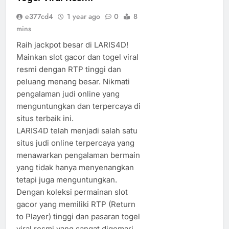
e377cd4
1 year ago
0
8
mins
Raih jackpot besar di LARIS4D!
Mainkan slot gacor dan togel viral
resmi dengan RTP tinggi dan
peluang menang besar. Nikmati
pengalaman judi online yang
menguntungkan dan terpercaya di
situs terbaik ini.
LARIS4D telah menjadi salah satu
situs judi online terpercaya yang
menawarkan pengalaman bermain
yang tidak hanya menyenangkan
tetapi juga menguntungkan.
Dengan koleksi permainan slot
gacor yang memiliki RTP (Return
to Player) tinggi dan pasaran togel
viral resmi yang sangat digemari,