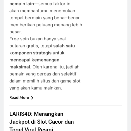
pemain lain
—semua faktor ini
akan membantumu menemukan
tempat bermain yang benar-benar
memberikan peluang menang lebih
besar.
Free spin bukan hanya soal
putaran gratis, tetapi
salah satu
komponen strategis untuk
mencapai kemenangan
maksimal
. Oleh karena itu, jadilah
pemain yang cerdas dan selektif
dalam memilih situs dan game slot
yang akan kamu mainkan.
Read More
LARIS4D: Menangkan
Jackpot di Slot Gacor dan
Togel Viral Resmi