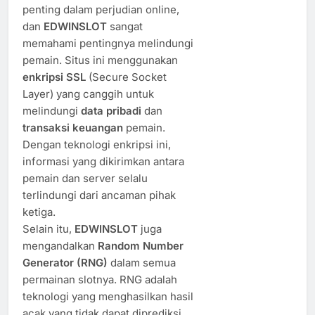
penting dalam perjudian online,
dan
EDWINSLOT
sangat
memahami pentingnya melindungi
pemain. Situs ini menggunakan
enkripsi SSL
(Secure Socket
Layer) yang canggih untuk
melindungi
data pribadi
dan
transaksi keuangan
pemain.
Dengan teknologi enkripsi ini,
informasi yang dikirimkan antara
pemain dan server selalu
terlindungi dari ancaman pihak
ketiga.
Selain itu,
EDWINSLOT
juga
mengandalkan
Random Number
Generator (RNG)
dalam semua
permainan slotnya. RNG adalah
teknologi yang menghasilkan hasil
acak yang tidak dapat diprediksi