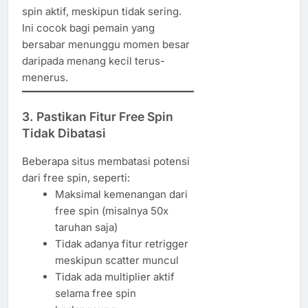
spin aktif, meskipun tidak sering.
Ini cocok bagi pemain yang
bersabar menunggu momen besar
daripada menang kecil terus-
menerus.
3. Pastikan Fitur Free Spin
Tidak Dibatasi
Beberapa situs membatasi potensi
dari free spin, seperti:
Maksimal kemenangan dari
free spin (misalnya 50x
taruhan saja)
Tidak adanya fitur retrigger
meskipun scatter muncul
Tidak ada multiplier aktif
selama free spin