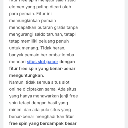
elemen yang paling dicari oleh
para pemain. Fitur ini
memungkinkan pemain
mendapatkan putaran gratis tanpa
mengurangi saldo taruhan, tetapi
tetap memiliki peluang penuh
untuk menang. Tidak heran,
banyak pemain berlomba-lomba
mencari
situs slot gacor
dengan
fitur free spin yang benar-benar
menguntungkan
.
Namun, tidak semua situs slot
online diciptakan sama. Ada situs
yang hanya menawarkan janji free
spin tetapi dengan hasil yang
minim, dan ada pula situs yang
benar-benar menghadirkan
fitur
free spin yang berdampak besar