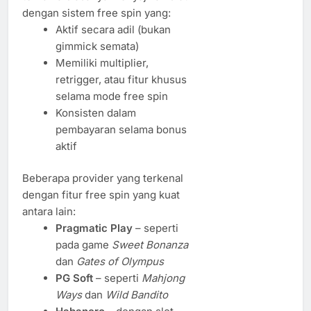
dengan sistem free spin yang:
Aktif secara adil (bukan
gimmick semata)
Memiliki multiplier,
retrigger, atau fitur khusus
selama mode free spin
Konsisten dalam
pembayaran selama bonus
aktif
Beberapa provider yang terkenal
dengan fitur free spin yang kuat
antara lain:
Pragmatic Play
– seperti
pada game
Sweet Bonanza
dan
Gates of Olympus
PG Soft
– seperti
Mahjong
Ways
dan
Wild Bandito