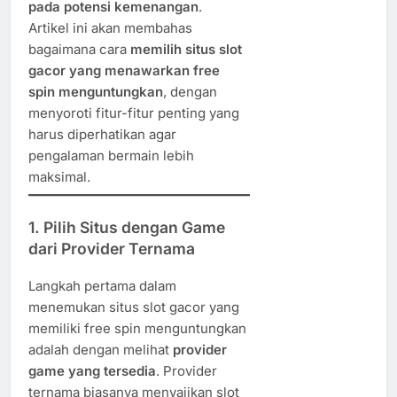
pada potensi kemenangan
.
Artikel ini akan membahas
bagaimana cara
memilih situs slot
gacor yang menawarkan free
spin menguntungkan
, dengan
menyoroti fitur-fitur penting yang
harus diperhatikan agar
pengalaman bermain lebih
maksimal.
1. Pilih Situs dengan Game
dari Provider Ternama
Langkah pertama dalam
menemukan situs slot gacor yang
memiliki free spin menguntungkan
adalah dengan melihat
provider
game yang tersedia
. Provider
ternama biasanya menyajikan slot