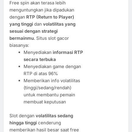
Free spin akan terasa lebih
menguntungkan jika dipadukan
dengan
RTP (Return to Player)
yang tinggi
dan
volatilitas yang
sesuai dengan strategi
bermainmu
. Situs slot gacor
biasanya:
Menyediakan
informasi RTP
secara terbuka
Menyediakan game dengan
RTP di atas 96%
Memberikan info volatilitas
(tinggi/sedang/rendah)
untuk membantu pemain
membuat keputusan
Slot dengan
volatilitas sedang
hingga tinggi
cenderung
memberikan hasil besar saat free