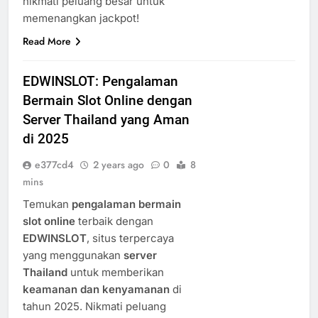
nikmati peluang besar untuk
memenangkan jackpot!
Read More
EDWINSLOT: Pengalaman
Bermain Slot Online dengan
Server Thailand yang Aman
di 2025
e377cd4
2 years ago
0
8
mins
Temukan
pengalaman bermain
slot online
terbaik dengan
EDWINSLOT
, situs terpercaya
yang menggunakan
server
Thailand
untuk memberikan
keamanan dan kenyamanan
di
tahun 2025. Nikmati peluang