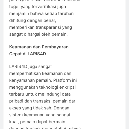
togel yang terverifikasi juga
menjamin bahwa setiap taruhan
dihitung dengan benar,
memberikan transparansi yang
sangat dihargai oleh pemain.
Keamanan dan Pembayaran
Cepat di LARIS4D
LARIS4D juga sangat
memperhatikan keamanan dan
kenyamanan pemain. Platform ini
menggunakan teknologi enkripsi
terbaru untuk melindungi data
pribadi dan transaksi pemain dari
akses yang tidak sah. Dengan
sistem keamanan yang sangat
kuat, pemain dapat bermain
dengan tenang, mengetahui bahwa