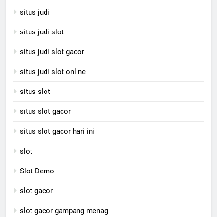
situs judi
situs judi slot
situs judi slot gacor
situs judi slot online
situs slot
situs slot gacor
situs slot gacor hari ini
slot
Slot Demo
slot gacor
slot gacor gampang menag