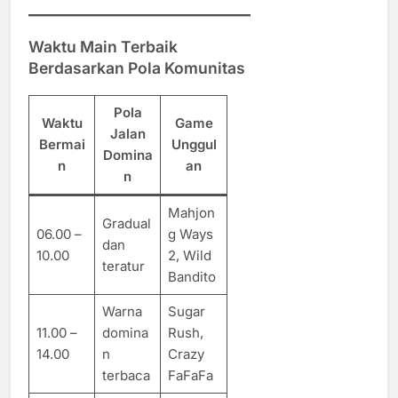
Waktu Main Terbaik
Berdasarkan Pola Komunitas
Pola
Waktu
Game
Jalan
Bermai
Unggul
Domina
n
an
n
Mahjon
Gradual
06.00 –
g Ways
dan
10.00
2, Wild
teratur
Bandito
Warna
Sugar
11.00 –
domina
Rush,
14.00
n
Crazy
terbaca
FaFaFa