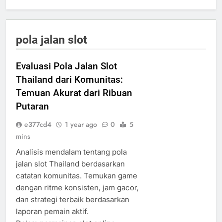
pola jalan slot
Evaluasi Pola Jalan Slot
Thailand dari Komunitas:
Temuan Akurat dari Ribuan
Putaran
e377cd4
1 year ago
0
5
mins
Analisis mendalam tentang pola
jalan slot Thailand berdasarkan
catatan komunitas. Temukan game
dengan ritme konsisten, jam gacor,
dan strategi terbaik berdasarkan
laporan pemain aktif.