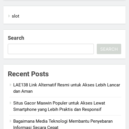
slot
Search
SEARCH
Recent Posts
LAE138 Link Alternatif Resmi untuk Akses Lebih Lancar
dan Aman
Situs Gacor Maxwin Populer untuk Akses Lewat
Smartphone yang Lebih Praktis dan Responsif
Bagaimana Media Teknologi Membantu Penyebaran
Informasi Secara Cepat