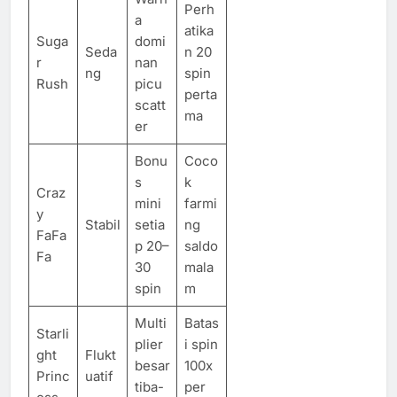
Perh
a
atika
Suga
domi
Seda
n 20
r
nan
ng
spin
Rush
picu
perta
scatt
ma
er
Bonu
Coco
s
k
Craz
mini
farmi
y
Stabil
setia
ng
FaFa
p 20–
saldo
Fa
30
mala
spin
m
Multi
Batas
Starli
plier
i spin
ght
Flukt
besar
100x
Princ
uatif
tiba-
per