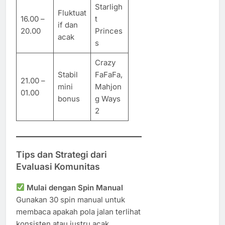
Starligh
Fluktuat
16.00 –
t
if dan
20.00
Princes
acak
s
Crazy
Stabil
FaFaFa,
21.00 –
mini
Mahjon
01.00
bonus
g Ways
2
Tips dan Strategi dari
Evaluasi Komunitas
Mulai dengan Spin Manual
Gunakan 30 spin manual untuk
membaca apakah pola jalan terlihat
konsisten atau justru acak.