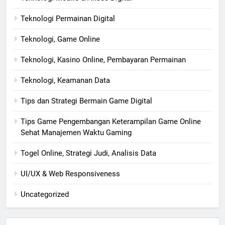
Teknologi Permainan Digital
Teknologi, Game Online
Teknologi, Kasino Online, Pembayaran Permainan
Teknologi, Keamanan Data
Tips dan Strategi Bermain Game Digital
Tips Game Pengembangan Keterampilan Game Online
Sehat Manajemen Waktu Gaming
Togel Online, Strategi Judi, Analisis Data
UI/UX & Web Responsiveness
Uncategorized