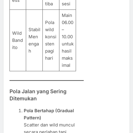
ess
tiba
sesi
Main
Pola
06.00
Stabil
wild
–
Wild
Men
konsi
10.00
Band
enga
sten
untuk
ito
h
pagi
hasil
hari
maks
imal
Pola Jalan yang Sering
Ditemukan
Pola Bertahap (Gradual
Pattern)
Scatter dan wild muncul
secara perlahan tapi