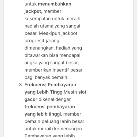
untuk
menumbuhkan
jackpot
, memberi
kesempatan untuk meraih
hadiah utama yang sangat
besar. Meskipun jackpot
progresif jarang
dimenangkan, hadiah yang
ditawarkan bisa mencapai
angka yang sangat besar,
memberikan insentif besar
bagi banyak pemain.
Frekuensi Pembayaran
yang Lebih Tinggi
Mesin
slot
gacor
dikenal dengan
frekuensi pembayaran
yang lebih tinggi
, memberi
pemain peluang lebih besar
untuk meraih kemenangan.
Pembayaran yang lebih