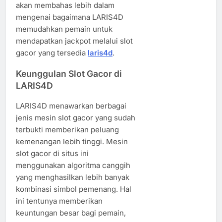
akan membahas lebih dalam
mengenai bagaimana LARIS4D
memudahkan pemain untuk
mendapatkan jackpot melalui slot
gacor yang tersedia
laris4d
.
Keunggulan Slot Gacor di
LARIS4D
LARIS4D menawarkan berbagai
jenis mesin slot gacor yang sudah
terbukti memberikan peluang
kemenangan lebih tinggi. Mesin
slot gacor di situs ini
menggunakan algoritma canggih
yang menghasilkan lebih banyak
kombinasi simbol pemenang. Hal
ini tentunya memberikan
keuntungan besar bagi pemain,