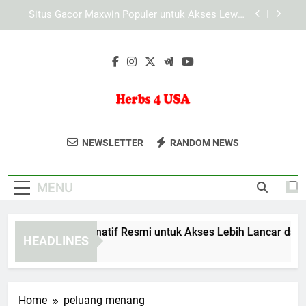
Skip
Bagaimana Media Teknologi Membantu
to
Penyebaran Informasi Secara Cepat
content
Cara Platform Tiara4D Mengelola Trafik Pengguna
untuk Menjaga Stabilitas Layanan
LAE138 Link Alternatif Resmi untuk Akses Lebih
Lancar dan Aman
Situs Gacor Maxwin Populer untuk Akses Lewat
Smartphone yang Lebih Praktis dan Responsif
Herbs 4 USA
Herbs 4 USA Menyediakan Produk
Bagaimana Media Teknologi Membantu
NEWSLETTER
RANDOM NEWS
Penyebaran Informasi Secara Cepat
Herbal Alami Yang Aman Dan Efektif
Cara Platform Tiara4D Mengelola Trafik Pengguna
Untuk Mendukung Kesehatan Tubuh
untuk Menjaga Stabilitas Layanan
MENU
Anda.
E138 Link Alternatif Resmi untuk Akses Lebih Lancar dan Am
HEADLINES
onths Ago
Home
peluang menang