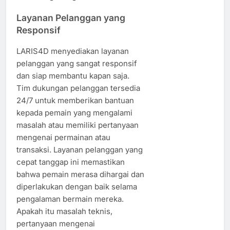
Layanan Pelanggan yang
Responsif
LARIS4D menyediakan layanan
pelanggan yang sangat responsif
dan siap membantu kapan saja.
Tim dukungan pelanggan tersedia
24/7 untuk memberikan bantuan
kepada pemain yang mengalami
masalah atau memiliki pertanyaan
mengenai permainan atau
transaksi. Layanan pelanggan yang
cepat tanggap ini memastikan
bahwa pemain merasa dihargai dan
diperlakukan dengan baik selama
pengalaman bermain mereka.
Apakah itu masalah teknis,
pertanyaan mengenai