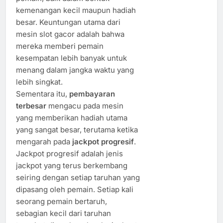
kemenangan kecil maupun hadiah
besar. Keuntungan utama dari
mesin slot gacor adalah bahwa
mereka memberi pemain
kesempatan lebih banyak untuk
menang dalam jangka waktu yang
lebih singkat.
Sementara itu,
pembayaran
terbesar
mengacu pada mesin
yang memberikan hadiah utama
yang sangat besar, terutama ketika
mengarah pada
jackpot progresif
.
Jackpot progresif adalah jenis
jackpot yang terus berkembang
seiring dengan setiap taruhan yang
dipasang oleh pemain. Setiap kali
seorang pemain bertaruh,
sebagian kecil dari taruhan