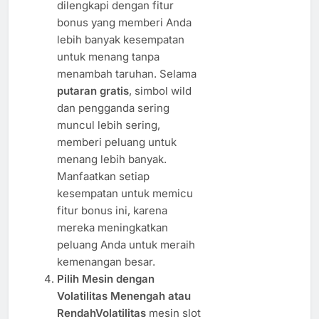
dilengkapi dengan fitur
bonus yang memberi Anda
lebih banyak kesempatan
untuk menang tanpa
menambah taruhan. Selama
putaran gratis
, simbol wild
dan pengganda sering
muncul lebih sering,
memberi peluang untuk
menang lebih banyak.
Manfaatkan setiap
kesempatan untuk memicu
fitur bonus ini, karena
mereka meningkatkan
peluang Anda untuk meraih
kemenangan besar.
Pilih Mesin dengan
Volatilitas Menengah atau
Rendah
Volatilitas
mesin slot