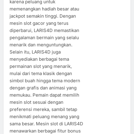
karena peluang untuk
memenangkan hadiah besar atau
jackpot semakin tinggi. Dengan
mesin slot gacor yang terus
diperbarui, LARIS4D memastikan
pengalaman bermain yang selalu
menarik dan menguntungkan.
Selain itu, LARIS4D juga
menyediakan berbagai tema
permainan slot yang menarik,
mulai dari tema klasik dengan
simbol buah hingga tema modern
dengan grafis dan animasi yang
memukau. Pemain dapat memilih
mesin slot sesuai dengan
preferensi mereka, sambil tetap
menikmati peluang menang yang
sama besar. Mesin slot di LARIS4D
menawarkan berbagai fitur bonus