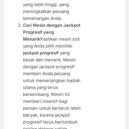
yang lebih tinggi, yang
meningkatkan peluang
kemenangan Anda.
Cari Mesin dengan Jackpot
Progresif yang
Menarik
Pastikan mesin slot
yang Anda pilih memiliki
jackpot progresif
yang
besar dan menarik. Mesin
dengan jackpot progresif
memberi Anda peluang
untuk memenangkan hadiah
utama yang terus
berkembang. Mesin ini
memberi insentif bagi
pemain untuk bertaruh lebih
banyak, karena jackpot
progresif terus bertumbuh
seiring dengan setiap