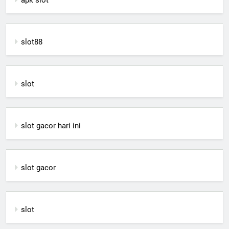
slot88
slot
slot gacor hari ini
slot gacor
slot