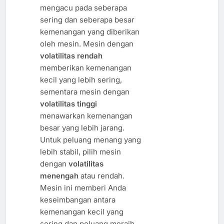
mengacu pada seberapa
sering dan seberapa besar
kemenangan yang diberikan
oleh mesin. Mesin dengan
volatilitas rendah
memberikan kemenangan
kecil yang lebih sering,
sementara mesin dengan
volatilitas tinggi
menawarkan kemenangan
besar yang lebih jarang.
Untuk peluang menang yang
lebih stabil, pilih mesin
dengan
volatilitas
menengah
atau rendah.
Mesin ini memberi Anda
keseimbangan antara
kemenangan kecil yang
sering dan peluang meraih