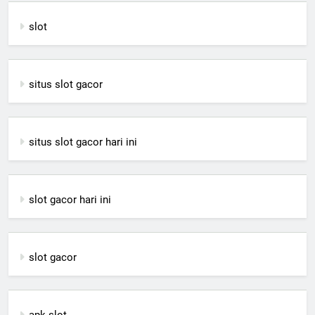
slot
situs slot gacor
situs slot gacor hari ini
slot gacor hari ini
slot gacor
apk slot