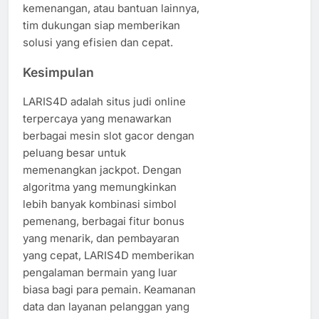
kemenangan, atau bantuan lainnya,
tim dukungan siap memberikan
solusi yang efisien dan cepat.
Kesimpulan
LARIS4D adalah situs judi online
terpercaya yang menawarkan
berbagai mesin slot gacor dengan
peluang besar untuk
memenangkan jackpot. Dengan
algoritma yang memungkinkan
lebih banyak kombinasi simbol
pemenang, berbagai fitur bonus
yang menarik, dan pembayaran
yang cepat, LARIS4D memberikan
pengalaman bermain yang luar
biasa bagi para pemain. Keamanan
data dan layanan pelanggan yang