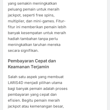
yang semakin meningkatkan
peluang pemain untuk meraih
jackpot, seperti free spins,
multiplier, dan mini-games. Fitur-
fitur ini memberikan pemain lebih
banyak kesempatan untuk meraih
hadiah tambahan tanpa perlu
meningkatkan taruhan mereka
secara signifikan.
Pembayaran Cepat dan
Keamanan Terjamin
Salah satu aspek yang membuat
LARIS4D menjadi pilihan utama
bagi banyak pemain adalah proses
pembayaran yang cepat dan
efisien. Begitu pemain meraih
jackpot atau kemenangan besar,