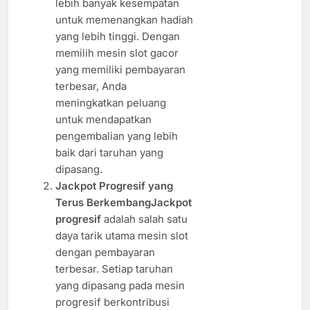
lebih banyak kesempatan
untuk memenangkan hadiah
yang lebih tinggi. Dengan
memilih mesin slot gacor
yang memiliki pembayaran
terbesar, Anda
meningkatkan peluang
untuk mendapatkan
pengembalian yang lebih
baik dari taruhan yang
dipasang.
Jackpot Progresif yang
Terus Berkembang
Jackpot
progresif
adalah salah satu
daya tarik utama mesin slot
dengan pembayaran
terbesar. Setiap taruhan
yang dipasang pada mesin
progresif berkontribusi