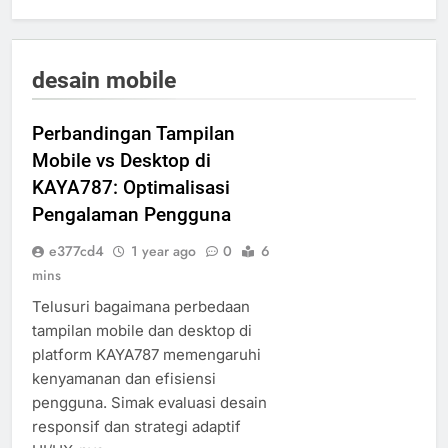
desain mobile
Perbandingan Tampilan
Mobile vs Desktop di
KAYA787: Optimalisasi
Pengalaman Pengguna
e377cd4
1 year ago
0
6
mins
Telusuri bagaimana perbedaan
tampilan mobile dan desktop di
platform KAYA787 memengaruhi
kenyamanan dan efisiensi
pengguna. Simak evaluasi desain
responsif dan strategi adaptif