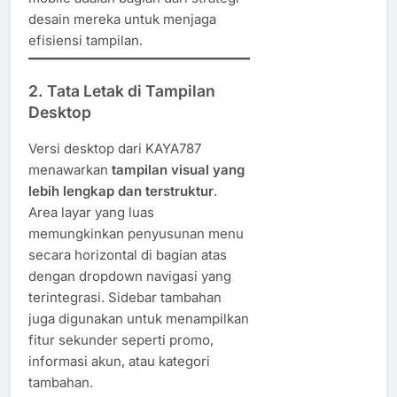
desain mereka untuk menjaga
efisiensi tampilan.
2. Tata Letak di Tampilan
Desktop
Versi desktop dari KAYA787
menawarkan
tampilan visual yang
lebih lengkap dan terstruktur
.
Area layar yang luas
memungkinkan penyusunan menu
secara horizontal di bagian atas
dengan dropdown navigasi yang
terintegrasi. Sidebar tambahan
juga digunakan untuk menampilkan
fitur sekunder seperti promo,
informasi akun, atau kategori
tambahan.