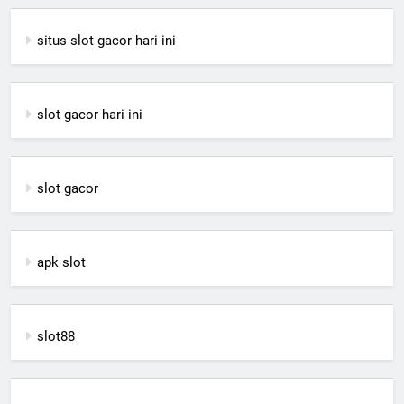
situs slot gacor hari ini
slot gacor hari ini
slot gacor
apk slot
slot88