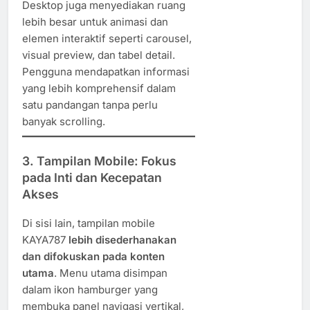
Desktop juga menyediakan ruang
lebih besar untuk animasi dan
elemen interaktif seperti carousel,
visual preview, dan tabel detail.
Pengguna mendapatkan informasi
yang lebih komprehensif dalam
satu pandangan tanpa perlu
banyak scrolling.
3. Tampilan Mobile: Fokus
pada Inti dan Kecepatan
Akses
Di sisi lain, tampilan mobile
KAYA787
lebih disederhanakan
dan difokuskan pada konten
utama
. Menu utama disimpan
dalam ikon hamburger yang
membuka panel navigasi vertikal,