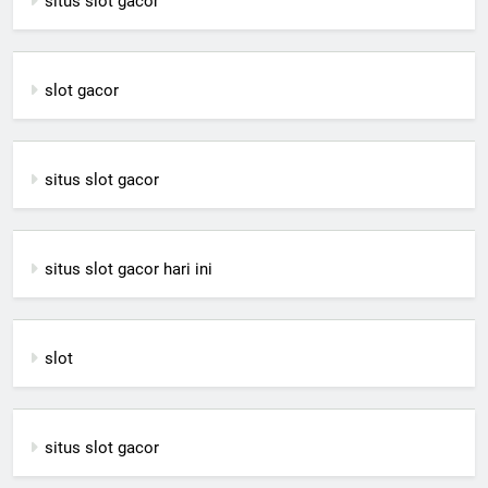
situs slot gacor
slot gacor
situs slot gacor
situs slot gacor hari ini
slot
situs slot gacor