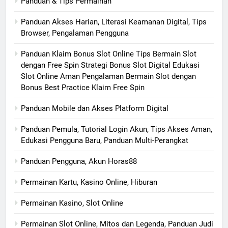
Panduan & Tips Permainan
Panduan Akses Harian, Literasi Keamanan Digital, Tips
Browser, Pengalaman Pengguna
Panduan Klaim Bonus Slot Online Tips Bermain Slot
dengan Free Spin Strategi Bonus Slot Digital Edukasi
Slot Online Aman Pengalaman Bermain Slot dengan
Bonus Best Practice Klaim Free Spin
Panduan Mobile dan Akses Platform Digital
Panduan Pemula, Tutorial Login Akun, Tips Akses Aman,
Edukasi Pengguna Baru, Panduan Multi-Perangkat
Panduan Pengguna, Akun Horas88
Permainan Kartu, Kasino Online, Hiburan
Permainan Kasino, Slot Online
Permainan Slot Online, Mitos dan Legenda, Panduan Judi