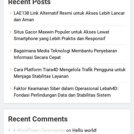
Recent Posts
LAE138 Link Alternatif Resmi untuk Akses Lebih Lancar
dan Aman
Situs Gacor Maxwin Populer untuk Akses Lewat
Smartphone yang Lebih Praktis dan Responsif
Bagaimana Media Teknologi Membantu Penyebaran
Informasi Secara Cepat
Cara Platform Tiara4D Mengelola Trafik Pengguna untuk
Menjaga Stabilitas Layanan
Faktor Keamanan Siber dalam Operasional Lebah4D:
Fondasi Perlindungan Data dan Stabilitas Sistem
Recent Comments
A WordPress Commenter
on
Hello world!