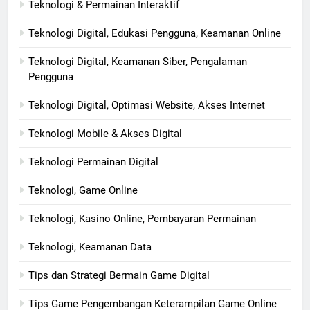
Teknologi & Permainan Interaktif
Teknologi Digital, Edukasi Pengguna, Keamanan Online
Teknologi Digital, Keamanan Siber, Pengalaman
Pengguna
Teknologi Digital, Optimasi Website, Akses Internet
Teknologi Mobile & Akses Digital
Teknologi Permainan Digital
Teknologi, Game Online
Teknologi, Kasino Online, Pembayaran Permainan
Teknologi, Keamanan Data
Tips dan Strategi Bermain Game Digital
Tips Game Pengembangan Keterampilan Game Online