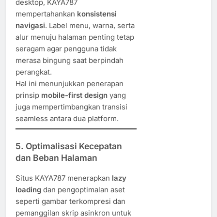
desktop, KAYA787
mempertahankan
konsistensi
navigasi
. Label menu, warna, serta
alur menuju halaman penting tetap
seragam agar pengguna tidak
merasa bingung saat berpindah
perangkat.
Hal ini menunjukkan penerapan
prinsip
mobile-first design
yang
juga mempertimbangkan transisi
seamless antara dua platform.
5. Optimalisasi Kecepatan
dan Beban Halaman
Situs KAYA787 menerapkan
lazy
loading
dan pengoptimalan aset
seperti gambar terkompresi dan
pemanggilan skrip asinkron untuk