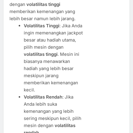
dengan
volatilitas tinggi
memberikan kemenangan yang
lebih besar namun lebih jarang.
Volatilitas Tinggi
: Jika Anda
ingin memenangkan jackpot
besar atau hadiah utama,
pilih mesin dengan
volatilitas tinggi
. Mesin ini
biasanya menawarkan
hadiah yang lebih besar
meskipun jarang
memberikan kemenangan
kecil.
Volatilitas Rendah
: Jika
Anda lebih suka
kemenangan yang lebih
sering meskipun kecil, pilih
mesin dengan
volatilitas
rendah
.