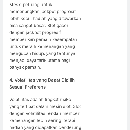
Meski peluang untuk
memenangkan jackpot progresif
lebih kecil, hadiah yang ditawarkan
bisa sangat besar. Slot gacor
dengan jackpot progresif
memberikan pemain kesempatan
untuk meraih kemenangan yang
mengubah hidup, yang tentunya
menjadi daya tarik utama bagi
banyak pemain.
4.
Volatilitas yang Dapat Dipilih
Sesuai Preferensi
Volatilitas adalah tingkat risiko
yang terlibat dalam mesin slot. Slot
dengan volatilitas
rendah
memberi
kemenangan lebih sering, tetapi
hadiah yang didapatkan cenderung