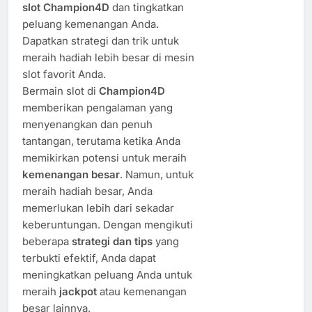
slot Champion4D
dan tingkatkan
peluang kemenangan Anda.
Dapatkan strategi dan trik untuk
meraih hadiah lebih besar di mesin
slot favorit Anda.
Bermain slot di
Champion4D
memberikan pengalaman yang
menyenangkan dan penuh
tantangan, terutama ketika Anda
memikirkan potensi untuk meraih
kemenangan besar
. Namun, untuk
meraih hadiah besar, Anda
memerlukan lebih dari sekadar
keberuntungan. Dengan mengikuti
beberapa
strategi dan tips
yang
terbukti efektif, Anda dapat
meningkatkan peluang Anda untuk
meraih
jackpot
atau kemenangan
besar lainnya.