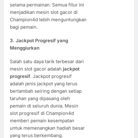
selama permainan. Semua fitur ini
menjadikan mesin slot gacor di
Champion4d lebih menguntungkan
bagi pemain.
3.
Jackpot Progresif yang
Menggiurkan
Salah satu daya tarik terbesar dari
mesin slot gacor adalah
jackpot
progresif
. Jackpot progresif
adalah jenis jackpot yang terus
bertambah seiring dengan setiap
taruhan yang dipasang oleh
pemain di seluruh dunia. Mesin
slot progresif di Champion4d
memberi pemain kesempatan
untuk memenangkan hadiah besar
yang terus berkembang.