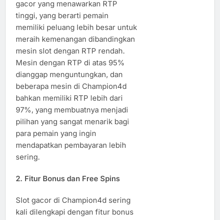
gacor yang menawarkan RTP
tinggi, yang berarti pemain
memiliki peluang lebih besar untuk
meraih kemenangan dibandingkan
mesin slot dengan RTP rendah.
Mesin dengan RTP di atas 95%
dianggap menguntungkan, dan
beberapa mesin di Champion4d
bahkan memiliki RTP lebih dari
97%, yang membuatnya menjadi
pilihan yang sangat menarik bagi
para pemain yang ingin
mendapatkan pembayaran lebih
sering.
2.
Fitur Bonus dan Free Spins
Slot gacor di Champion4d sering
kali dilengkapi dengan fitur bonus