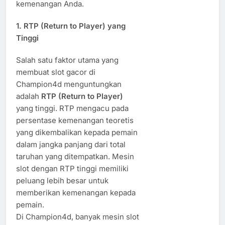
kemenangan Anda.
1.
RTP (Return to Player) yang
Tinggi
Salah satu faktor utama yang
membuat slot gacor di
Champion4d menguntungkan
adalah
RTP (Return to Player)
yang tinggi. RTP mengacu pada
persentase kemenangan teoretis
yang dikembalikan kepada pemain
dalam jangka panjang dari total
taruhan yang ditempatkan. Mesin
slot dengan RTP tinggi memiliki
peluang lebih besar untuk
memberikan kemenangan kepada
pemain.
Di Champion4d, banyak mesin slot