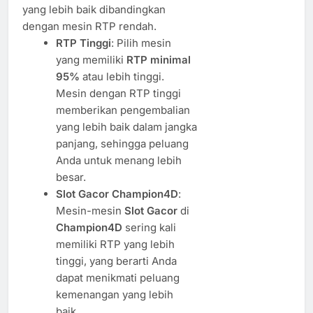
yang lebih baik dibandingkan
dengan mesin RTP rendah.
RTP Tinggi
: Pilih mesin
yang memiliki
RTP minimal
95%
atau lebih tinggi.
Mesin dengan RTP tinggi
memberikan pengembalian
yang lebih baik dalam jangka
panjang, sehingga peluang
Anda untuk menang lebih
besar.
Slot Gacor Champion4D
:
Mesin-mesin
Slot Gacor
di
Champion4D
sering kali
memiliki RTP yang lebih
tinggi, yang berarti Anda
dapat menikmati peluang
kemenangan yang lebih
baik.