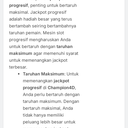
progresif
, penting untuk bertaruh
maksimal. Jackpot progresif
adalah hadiah besar yang terus
bertambah seiring bertambahnya
taruhan pemain. Mesin slot
progresif mengharuskan Anda
untuk bertaruh dengan
taruhan
maksimum
agar memenuhi syarat
untuk memenangkan jackpot
terbesar.
Taruhan Maksimum
: Untuk
memenangkan
jackpot
progresif
di
Champion4D
,
Anda perlu bertaruh dengan
taruhan maksimum. Dengan
bertaruh maksimal, Anda
tidak hanya memiliki
peluang lebih besar untuk