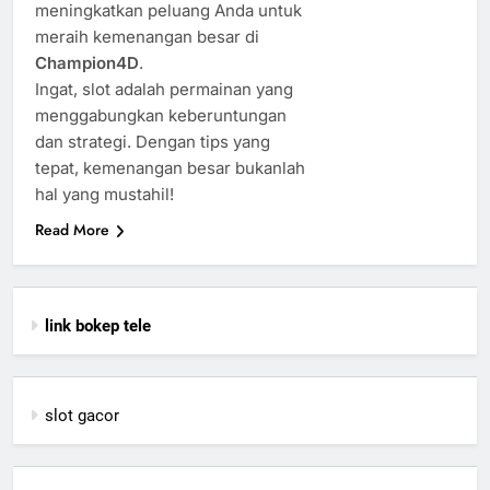
meningkatkan peluang Anda untuk
meraih kemenangan besar di
Champion4D
.
Ingat, slot adalah permainan yang
menggabungkan keberuntungan
dan strategi. Dengan tips yang
tepat, kemenangan besar bukanlah
hal yang mustahil!
Read More
link bokep tele
slot gacor