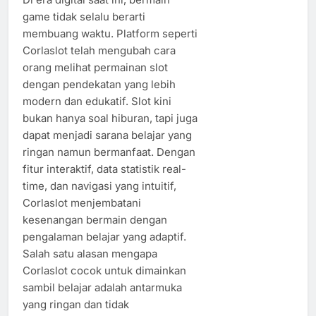
game tidak selalu berarti
membuang waktu. Platform seperti
Corlaslot telah mengubah cara
orang melihat permainan slot
dengan pendekatan yang lebih
modern dan edukatif. Slot kini
bukan hanya soal hiburan, tapi juga
dapat menjadi sarana belajar yang
ringan namun bermanfaat. Dengan
fitur interaktif, data statistik real-
time, dan navigasi yang intuitif,
Corlaslot menjembatani
kesenangan bermain dengan
pengalaman belajar yang adaptif.
Salah satu alasan mengapa
Corlaslot cocok untuk dimainkan
sambil belajar adalah antarmuka
yang ringan dan tidak