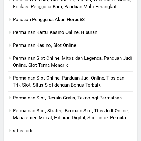
Edukasi Pengguna Baru, Panduan Multi-Perangkat
Panduan Pengguna, Akun Horas88
Permainan Kartu, Kasino Online, Hiburan
Permainan Kasino, Slot Online
Permainan Slot Online, Mitos dan Legenda, Panduan Judi
Online, Slot Tema Menarik
Permainan Slot Online, Panduan Judi Online, Tips dan
Trik Slot, Situs Slot dengan Bonus Terbaik
Permainan Slot, Desain Grafis, Teknologi Permainan
Permainan Slot, Strategi Bermain Slot, Tips Judi Online,
Manajemen Modal, Hiburan Digital, Slot untuk Pemula
situs judi