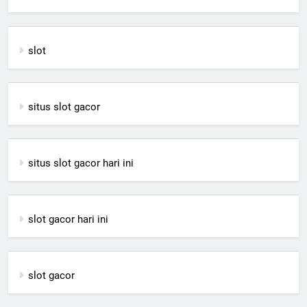
slot
situs slot gacor
situs slot gacor hari ini
slot gacor hari ini
slot gacor