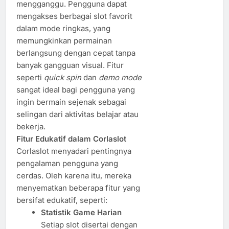
mengganggu. Pengguna dapat
mengakses berbagai slot favorit
dalam mode ringkas, yang
memungkinkan permainan
berlangsung dengan cepat tanpa
banyak gangguan visual. Fitur
seperti
quick spin
dan
demo mode
sangat ideal bagi pengguna yang
ingin bermain sejenak sebagai
selingan dari aktivitas belajar atau
bekerja.
Fitur Edukatif dalam Corlaslot
Corlaslot menyadari pentingnya
pengalaman pengguna yang
cerdas. Oleh karena itu, mereka
menyematkan beberapa fitur yang
bersifat edukatif, seperti:
Statistik Game Harian
Setiap slot disertai dengan