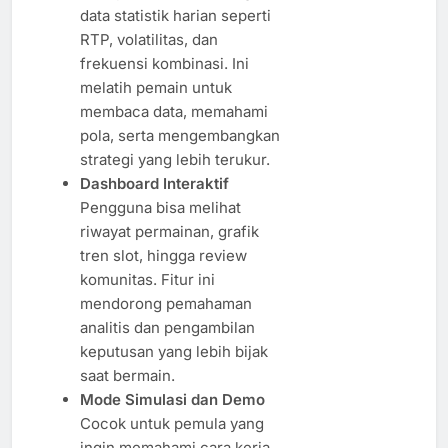
data statistik harian seperti
RTP, volatilitas, dan
frekuensi kombinasi. Ini
melatih pemain untuk
membaca data, memahami
pola, serta mengembangkan
strategi yang lebih terukur.
Dashboard Interaktif
Pengguna bisa melihat
riwayat permainan, grafik
tren slot, hingga review
komunitas. Fitur ini
mendorong pemahaman
analitis dan pengambilan
keputusan yang lebih bijak
saat bermain.
Mode Simulasi dan Demo
Cocok untuk pemula yang
ingin memahami cara kerja