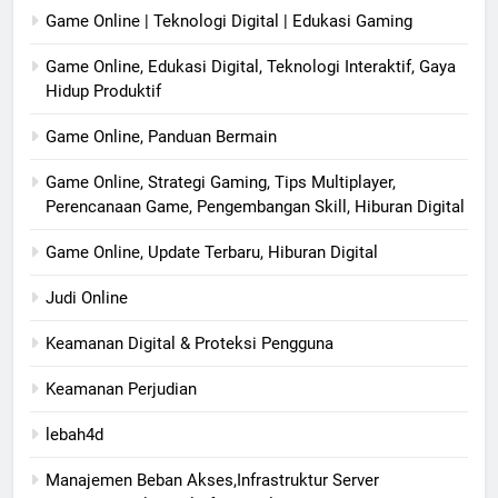
Game Online | Teknologi Digital | Edukasi Gaming
Game Online, Edukasi Digital, Teknologi Interaktif, Gaya
Hidup Produktif
Game Online, Panduan Bermain
Game Online, Strategi Gaming, Tips Multiplayer,
Perencanaan Game, Pengembangan Skill, Hiburan Digital
Game Online, Update Terbaru, Hiburan Digital
Judi Online
Keamanan Digital & Proteksi Pengguna
Keamanan Perjudian
lebah4d
Manajemen Beban Akses,Infrastruktur Server