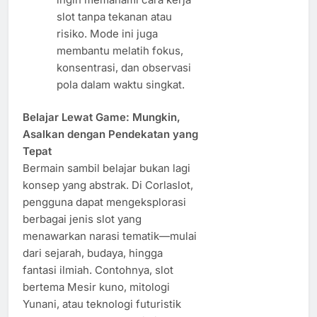
slot tanpa tekanan atau
risiko. Mode ini juga
membantu melatih fokus,
konsentrasi, dan observasi
pola dalam waktu singkat.
Belajar Lewat Game: Mungkin,
Asalkan dengan Pendekatan yang
Tepat
Bermain sambil belajar bukan lagi
konsep yang abstrak. Di Corlaslot,
pengguna dapat mengeksplorasi
berbagai jenis slot yang
menawarkan narasi tematik—mulai
dari sejarah, budaya, hingga
fantasi ilmiah. Contohnya, slot
bertema Mesir kuno, mitologi
Yunani, atau teknologi futuristik