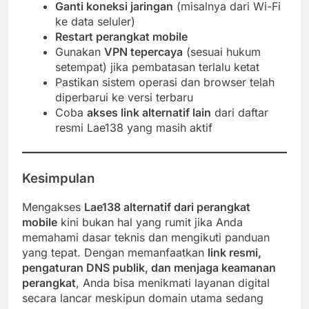
Ganti koneksi jaringan
(misalnya dari Wi-Fi
ke data seluler)
Restart perangkat mobile
Gunakan
VPN tepercaya
(sesuai hukum
setempat) jika pembatasan terlalu ketat
Pastikan sistem operasi dan browser telah
diperbarui ke versi terbaru
Coba
akses link alternatif lain
dari daftar
resmi Lae138 yang masih aktif
Kesimpulan
Mengakses
Lae138 alternatif dari perangkat
mobile
kini bukan hal yang rumit jika Anda
memahami dasar teknis dan mengikuti panduan
yang tepat. Dengan memanfaatkan
link resmi,
pengaturan DNS publik, dan menjaga keamanan
perangkat
, Anda bisa menikmati layanan digital
secara lancar meskipun domain utama sedang