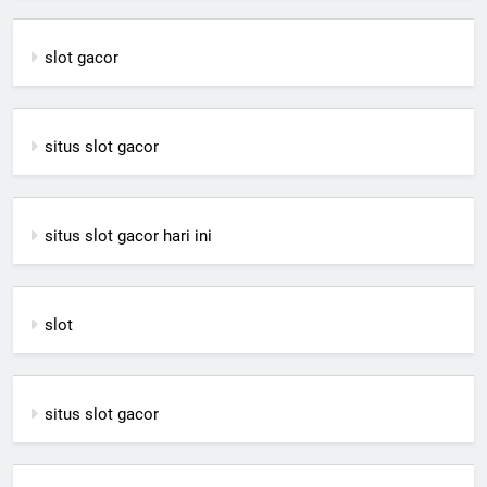
slot gacor
situs slot gacor
situs slot gacor hari ini
slot
situs slot gacor