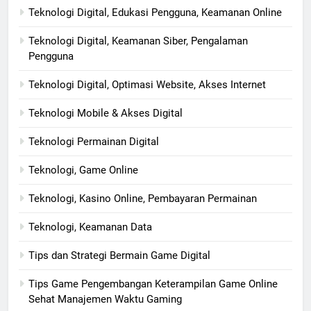
Teknologi Digital, Edukasi Pengguna, Keamanan Online
Teknologi Digital, Keamanan Siber, Pengalaman
Pengguna
Teknologi Digital, Optimasi Website, Akses Internet
Teknologi Mobile & Akses Digital
Teknologi Permainan Digital
Teknologi, Game Online
Teknologi, Kasino Online, Pembayaran Permainan
Teknologi, Keamanan Data
Tips dan Strategi Bermain Game Digital
Tips Game Pengembangan Keterampilan Game Online
Sehat Manajemen Waktu Gaming