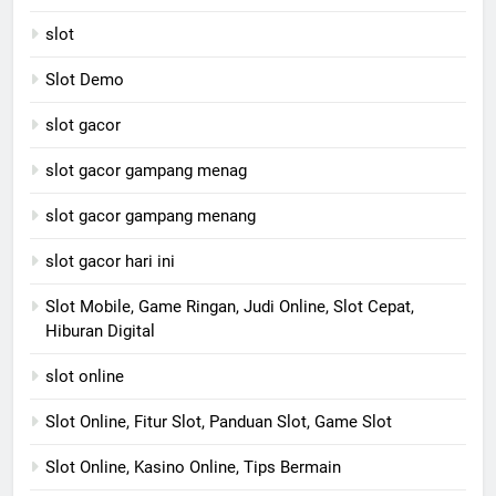
slot
Slot Demo
slot gacor
slot gacor gampang menag
slot gacor gampang menang
slot gacor hari ini
Slot Mobile, Game Ringan, Judi Online, Slot Cepat,
Hiburan Digital
slot online
Slot Online, Fitur Slot, Panduan Slot, Game Slot
Slot Online, Kasino Online, Tips Bermain